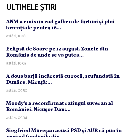
ULTIMELE ȘTIRI
ANM a emis un cod galben de furtuni şi ploi
torenţiale pentru 16...
astăzi, 10:18
Eclipsă de Soare pe 12 august. Zonele din
România de unde se va putea...
astăzi, 10:03
A doua barjă încărcată cu rocă, scufundată în
Dunăre. Miruţă:...
astăzi, 09:50
Moody's a reconfirmat ratingul suveran al
României. Nicuşor Dan:...
astăzi, 09:34
Siegfried Mureşan acuză PSD şi AUR că pun în
pericol fondurile din...