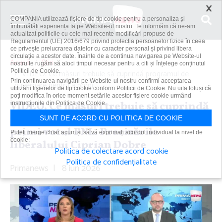
×
COMPANIA utilizează fişiere de tip cookie pentru a personaliza și
îmbunătăți experiența ta pe Website-ul nostru. Te informăm că ne-am
actualizat politicile cu cele mai recente modificări propuse de
Regulamentul (UE) 2016/679 privind protecția persoanelor fizice în ceea
ce privește prelucrarea datelor cu caracter personal și privind libera
circulație a acestor date. Înainte de a continua navigarea pe Website-ul
Acasă
Știri
nostru te rugăm să aloci timpul necesar pentru a citi și înțelege conținutul
Politicii de Cookie.
VIDEO. Ce măsuri trebuie să cuprindă programul de
Prin continuarea navigării pe Website-ul nostru confirmi acceptarea
guvernare pentru a primi...
utilizării fişierelor de tip cookie conform Politicii de Cookie. Nu uita totuși că
poți modifica în orice moment setările acestor fişiere cookie urmând
VIDEO. Ce măsuri trebuie să cuprindă
instrucțiunile din Politica de Cookie.
programul de guvernare pentru a
SUNT DE ACORD CU POLITICA DE COOKIE
primi votul PNL. Precizările
Puteți merge chiar acum și să vă exprimați acordul individual la nivel de
cookie:
liberalului Ciprian Dobre
Politica de colectare acord cookie
Politica de confidențialitate
Primanews
|
8 iun 2026