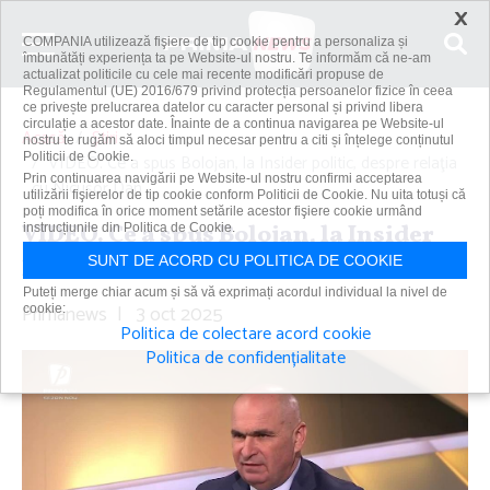
×
COMPANIA utilizează fişiere de tip cookie pentru a personaliza și
îmbunătăți experiența ta pe Website-ul nostru. Te informăm că ne-am
actualizat politicile cu cele mai recente modificări propuse de
Regulamentul (UE) 2016/679 privind protecția persoanelor fizice în ceea
ce privește prelucrarea datelor cu caracter personal și privind libera
circulație a acestor date. Înainte de a continua navigarea pe Website-ul
Acasă
Știri
nostru te rugăm să aloci timpul necesar pentru a citi și înțelege conținutul
Politicii de Cookie.
VIDEO. Ce a spus Bolojan, la Insider politic, despre relaţia
Prin continuarea navigării pe Website-ul nostru confirmi acceptarea
cu Nicuşor Dan
utilizării fişierelor de tip cookie conform Politicii de Cookie. Nu uita totuși că
poți modifica în orice moment setările acestor fişiere cookie urmând
VIDEO. Ce a spus Bolojan, la Insider
instrucțiunile din Politica de Cookie.
politic, despre relaţia cu Nicuşor Dan
SUNT DE ACORD CU POLITICA DE COOKIE
Puteți merge chiar acum și să vă exprimați acordul individual la nivel de
Primanews
|
3 oct 2025
cookie:
Politica de colectare acord cookie
Politica de confidențialitate