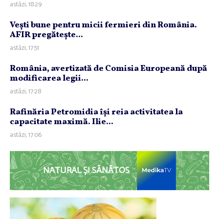
astăzi, 18:29
Veşti bune pentru micii fermieri din România.
AFIR pregăteşte...
astăzi, 17:51
România, avertizată de Comisia Europeană după
modificarea legii...
astăzi, 17:28
Rafinăria Petromidia îşi reia activitatea la
capacitate maximă. Ilie...
astăzi, 17:06
NATURAL ȘI SĂNĂTOS