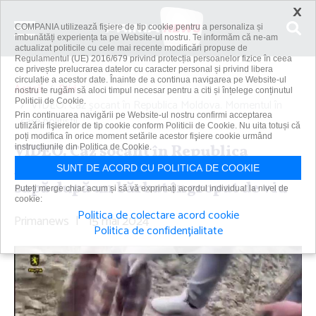
×
COMPANIA utilizează fişiere de tip cookie pentru a personaliza și
îmbunătăți experiența ta pe Website-ul nostru. Te informăm că ne-am
actualizat politicile cu cele mai recente modificări propuse de
Regulamentul (UE) 2016/679 privind protecția persoanelor fizice în ceea
ce privește prelucrarea datelor cu caracter personal și privind libera
circulație a acestor date. Înainte de a continua navigarea pe Website-ul
Acasă
Știri
nostru te rugăm să aloci timpul necesar pentru a citi și înțelege conținutul
Politicii de Cookie.
VIDEO. Caz şocant în Republica Moldova. Momentul în
Prin continuarea navigării pe Website-ul nostru confirmi acceptarea
care poliţiştii...
utilizării fişierelor de tip cookie conform Politicii de Cookie. Nu uita totuși că
poți modifica în orice moment setările acestor fişiere cookie urmând
VIDEO. Caz şocant în Republica
instrucțiunile din Politica de Cookie.
Moldova. Momentul în care poliţiştii
SUNT DE ACORD CU POLITICA DE COOKIE
sapă după un bărbat îngropat de viu
Puteți merge chiar acum și să vă exprimați acordul individual la nivel de
cookie:
Politica de colectare acord cookie
Primanews
|
15 mai 2024
Politica de confidențialitate