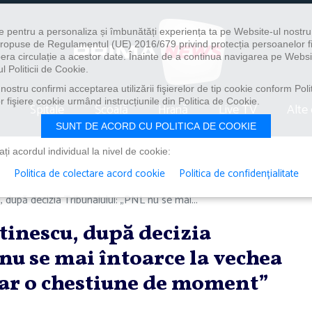
e pentru a personaliza și îmbunătăți experiența ta pe Website-ul nostr
i propuse de Regulamentul (UE) 2016/679 privind protecția persoanelor f
ibera circulație a acestor date. Înainte de a continua navigarea pe Websi
l Politicii de Cookie.
ostru confirmi acceptarea utilizării fişierelor de tip cookie conform Polit
 fişiere cookie urmând instrucțiunile din Politica de Cookie.
Spitale
Școală
Hrană
Live TV
Alte 
SUNT DE ACORD CU POLITICA DE COOKIE
i acordul individual la nivel de cookie:
Politica de colectare acord cookie
Politica de confidențialitate
 după decizia Tribunalului: „PNL nu se mai...
tinescu, după decizia
nu se mai întoarce la vechea
oar o chestiune de moment”