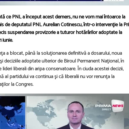
ă ce PNL a început acest demers, nu ne vom mai întoarce la
s de deputatul PNL Aurelian Cotinescu, într-o intervenţie la Pr
cis suspendarea provizorie a tuturor hotărârilor adoptate la
 iunie.
nţa a blocat, până la soluţionarea definitivă a dosarului, noua
i deciziile adoptate ulterior de Biroul Permanent Naţional, în
ideri liberali din aripa conservatoare. În ciuda acestei decizii,
al partidului va continua şi că liberalii nu vor renunţa la
ţilor la Congres.