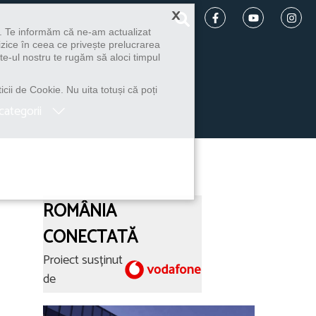
×
u. Te informăm că ne-am actualizat
izice în ceea ce privește prelucrarea
te-ul nostru te rugăm să aloci timpul
icii de Cookie. Nu uita totuși că poți
categorii
ROMÂNIA
CONECTATĂ
Proiect susținut
de