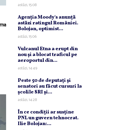
astăzi, 15:08
Agenţia Moody's anunţă
astăzi ratingul României.
ima
Bolojan, optimist...
astăzi, 15:06
Vulcanul Etna a erupt din
nou şi a blocat traficul pe
aeroportul din...
astăzi, 14:49
Peste 50 de deputaţi şi
senatori au făcut cursuri la
şcolile SRI şi...
astăzi, 14:28
În ce condiţii ar susţine
PNL un guvern tehnocrat.
Ilie Bolojan:...