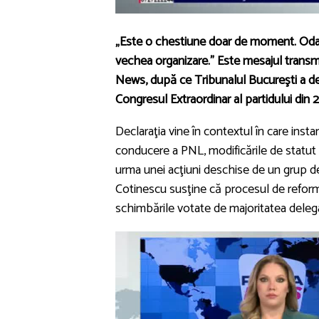
„Este o chestiune doar de moment. Odat
vechea organizare.” Este mesajul transmi
News, după ce Tribunalul Bucureşti a de
Congresul Extraordinar al partidului din 21
Declaraţia vine în contextul în care insta
conducere a PNL, modificările de statut ş
urma unei acţiuni deschise de un grup de l
Cotinescu susţine că procesul de reformă 
schimbările votate de majoritatea delega