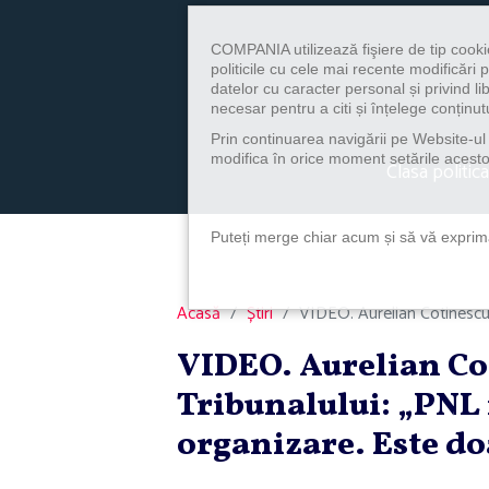
COMPANIA utilizează fişiere de tip cooki
politicile cu cele mai recente modificăr
datelor cu caracter personal și privind l
necesar pentru a citi și înțelege conținutu
Prin continuarea navigării pe Website-ul n
modifica în orice moment setările acestor
Clasa politica
Puteți merge chiar acum și să vă exprimaț
Acasă
Știri
VIDEO. Aurelian Cotinescu,
VIDEO. Aurelian Co
Tribunalului: „PNL 
organizare. Este d