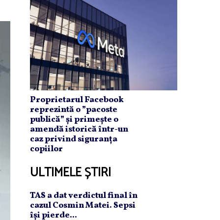
Proprietarul Facebook
reprezintă o ”pacoste
publică” și primește o
amendă istorică într-un
caz privind siguranța
copiilor
ULTIMELE ȘTIRI
TAS a dat verdictul final în
cazul Cosmin Matei. Sepsi
îşi pierde...