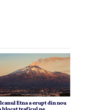
lcanul Etna a erupt din nou
 a blocat traficul pe