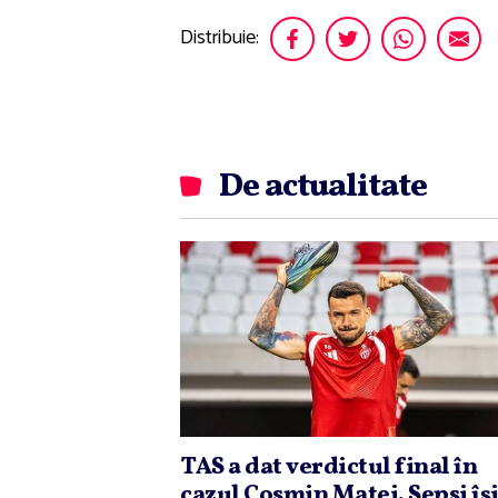
Distribuie:
De actualitate
TAS a dat verdictul final în
cazul Cosmin Matei. Sepsi îş