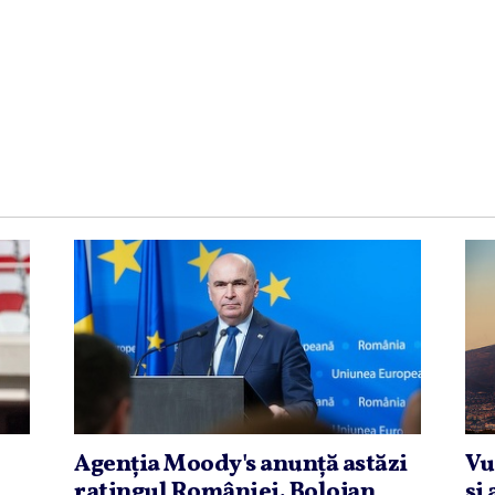
Agenţia Moody's anunţă astăzi
Vu
i
ratingul României. Bolojan,
şi