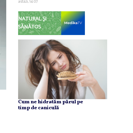
astăzi, 14:07
NATURAL ȘI
SĂNĂTOS
Cum ne hidratăm părul pe
timp de caniculă