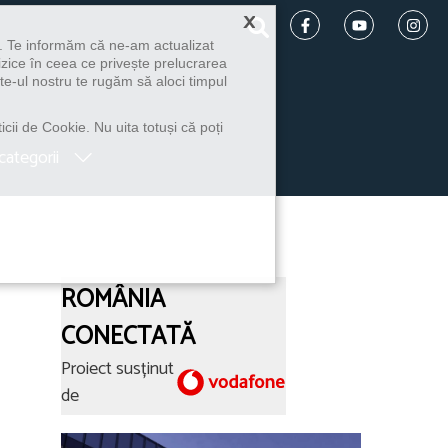
×
u. Te informăm că ne-am actualizat
izice în ceea ce privește prelucrarea
te-ul nostru te rugăm să aloci timpul
icii de Cookie. Nu uita totuși că poți
categorii
ROMÂNIA
CONECTATĂ
Proiect susținut
de