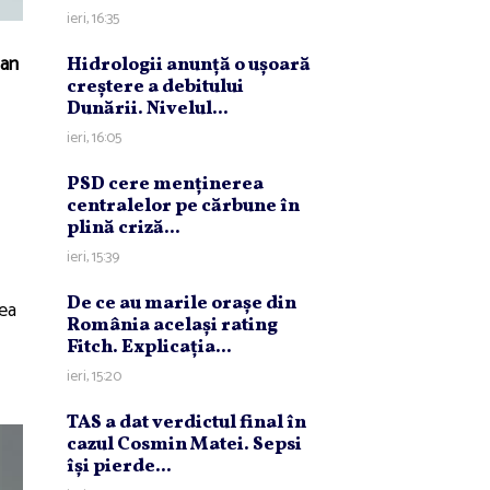
ieri, 16:35
Dan
Hidrologii anunţă o uşoară
creştere a debitului
Dunării. Nivelul...
ieri, 16:05
PSD cere menţinerea
centralelor pe cărbune în
plină criză...
ieri, 15:39
De ce au marile oraşe din
tea
România acelaşi rating
Fitch. Explicaţia...
ieri, 15:20
TAS a dat verdictul final în
cazul Cosmin Matei. Sepsi
îşi pierde...