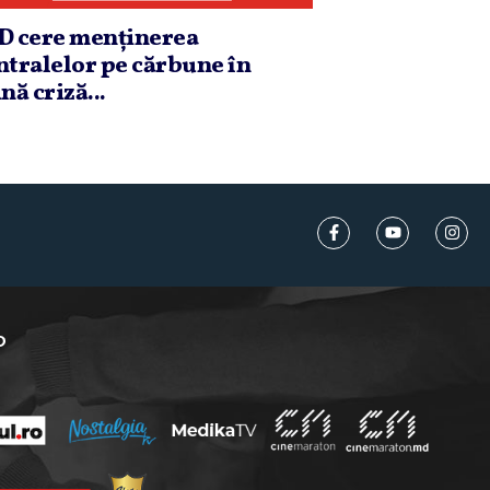
D cere menţinerea
ntralelor pe cărbune în
nă criză...