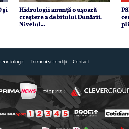
 şi
Hidrologii anunţă o uşoară
PS
creştere a debitului Dunării.
ce
Nivelul...
pli
deontologic
Termeni și condiții
Contact
este parte a