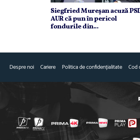
Siegfried Mureşan acuză PSD
AUR că pun în pericol
fondurile din...
Despre noi
Cariere
Politica de confidențialitate
Cod 