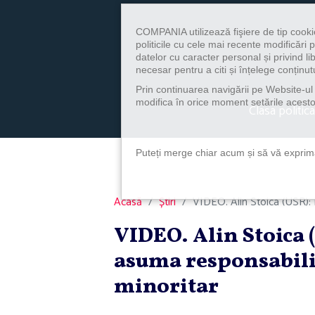
COMPANIA utilizează fişiere de tip cooki
politicile cu cele mai recente modificăr
datelor cu caracter personal și privind l
necesar pentru a citi și înțelege conținutu
Prin continuarea navigării pe Website-ul n
modifica în orice moment setările acestor
Clasa politica
Puteți merge chiar acum și să vă exprimaț
Acasă
Știri
VIDEO. Alin Stoica (USR): 
VIDEO. Alin Stoica 
asuma responsabili
minoritar