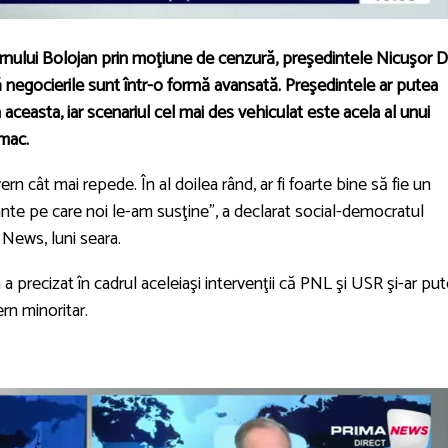
rnului Bolojan prin moţiune de cenzură, preşedintele Nicuşor 
 negocierile sunt într-o formă avansată. Preşedintele ar putea
ceasta, iar scenariul cel mai des vehiculat este acela al unui
omac.
 cât mai repede. În al doilea rând, ar fi foarte bine să fie un
nte pe care noi le-am susţine”, a declarat social-democratul
 News, luni seara.
a precizat în cadrul aceleiaşi intervenţii că PNL şi USR şi-ar pu
rn minoritar.