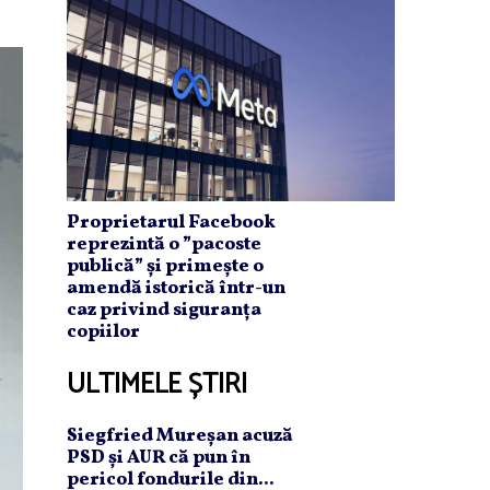
Proprietarul Facebook
reprezintă o ”pacoste
publică” și primește o
amendă istorică într-un
caz privind siguranța
copiilor
ULTIMELE ȘTIRI
Siegfried Mureşan acuză
PSD şi AUR că pun în
pericol fondurile din...