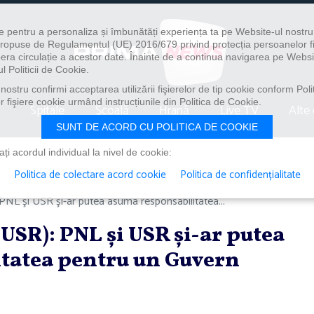
e pentru a personaliza și îmbunătăți experiența ta pe Website-ul nostr
i propuse de Regulamentul (UE) 2016/679 privind protecția persoanelor f
ibera circulație a acestor date. Înainte de a continua navigarea pe Websi
l Politicii de Cookie.
ostru confirmi acceptarea utilizării fişierelor de tip cookie conform Polit
 fişiere cookie urmând instrucțiunile din Politica de Cookie.
Spitale
Școală
Hrană
Live TV
Alte 
SUNT DE ACORD CU POLITICA DE COOKIE
i acordul individual la nivel de cookie:
Politica de colectare acord cookie
Politica de confidențialitate
PNL şi USR şi-ar putea asuma responsabilitatea...
(USR): PNL şi USR şi-ar putea
tatea pentru un Guvern