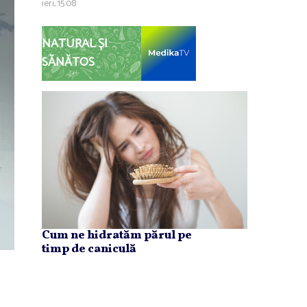
ieri, 15:08
NATURAL ȘI
SĂNĂTOS
Cum ne hidratăm părul pe
timp de caniculă