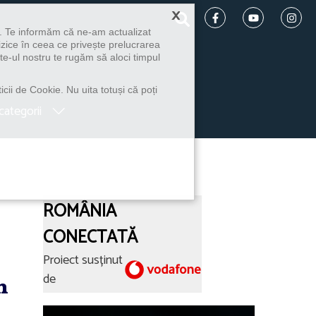
×
u. Te informăm că ne-am actualizat
izice în ceea ce privește prelucrarea
te-ul nostru te rugăm să aloci timpul
icii de Cookie. Nu uita totuși că poți
categorii
ROMÂNIA
CONECTATĂ
Proiect susținut
de
n