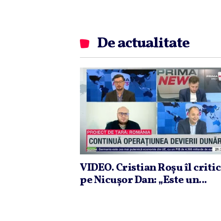
De actualitate
VIDEO. Cristian Roşu îl criti
pe Nicuşor Dan: „Este un...