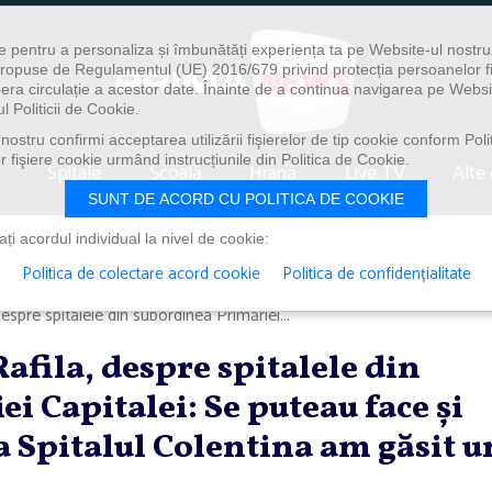
e pentru a personaliza și îmbunătăți experiența ta pe Website-ul nostr
i propuse de Regulamentul (UE) 2016/679 privind protecția persoanelor f
ibera circulație a acestor date. Înainte de a continua navigarea pe Websi
l Politicii de Cookie.
ostru confirmi acceptarea utilizării fişierelor de tip cookie conform Polit
 fişiere cookie urmând instrucțiunile din Politica de Cookie.
Spitale
Școală
Hrană
Live TV
Alte 
SUNT DE ACORD CU POLITICA DE COOKIE
i acordul individual la nivel de cookie:
Politica de colectare acord cookie
Politica de confidențialitate
spre spitalele din subordinea Primăriei...
fila, despre spitalele din
i Capitalei: Se puteau face şi
a Spitalul Colentina am găsit u