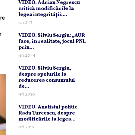
VIDEO. Adrian Negrescu
critică modificările la
legea integrităţii:...
are
ieri, 21:17
n
VIDEO. Silviu Sergiu: „AUR
face, în realitate, jocul PNL
prin...
ieri, 20:44
VIDEO. Silviu Sergiu,
despre apelurile la
reducerea consumului
de...
ieri, 20:30
VIDEO. Analistul politic
Radu Turcescu, despre
modificările la legea...
ieri, 20:16