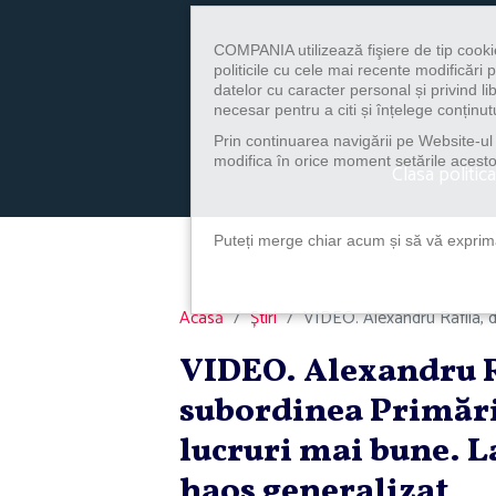
COMPANIA utilizează fişiere de tip cooki
politicile cu cele mai recente modificăr
datelor cu caracter personal și privind l
necesar pentru a citi și înțelege conținutu
Prin continuarea navigării pe Website-ul n
modifica în orice moment setările acestor
Clasa politica
Puteți merge chiar acum și să vă exprimaț
Acasă
Știri
VIDEO. Alexandru Rafila, de
VIDEO. Alexandru Ra
subordinea Primărie
lucruri mai bune. L
haos generalizat