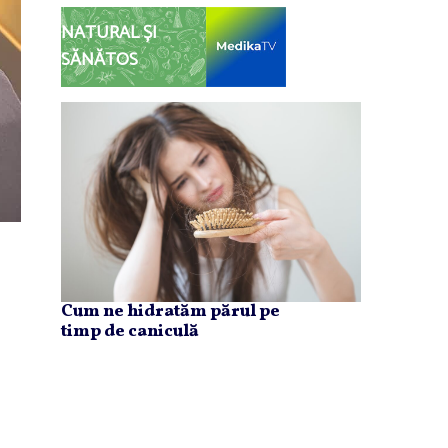
NATURAL ȘI
SĂNĂTOS
Cum ne hidratăm părul pe
timp de caniculă