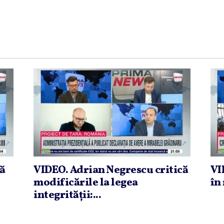
că
VIDEO. Adrian Negrescu critică
VI
modificările la legea
în 
integrităţii:...