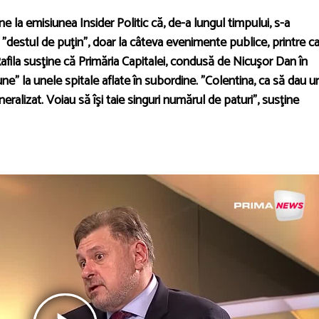
ne la emisiunea Insider Politic că, de-a lungul timpului, s-a
”destul de puţin”, doar la câteva evenimente publice, printre c
afila susţine că Primăria Capitalei, condusă de Nicuşor Dan în
bune” la unele spitale aflate în subordine. ”Colentina, ca să dau u
alizat. Voiau să îşi taie singuri numărul de paturi”, susţine