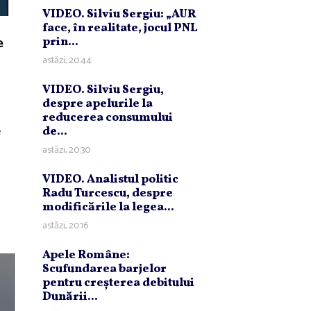
VIDEO. Silviu Sergiu: „AUR
face, în realitate, jocul PNL
e
prin...
astăzi, 20:44
VIDEO. Silviu Sergiu,
despre apelurile la
reducerea consumului
e
de...
astăzi, 20:30
VIDEO. Analistul politic
Radu Turcescu, despre
modificările la legea...
astăzi, 20:16
Apele Române:
Scufundarea barjelor
pentru creşterea debitului
Dunării...