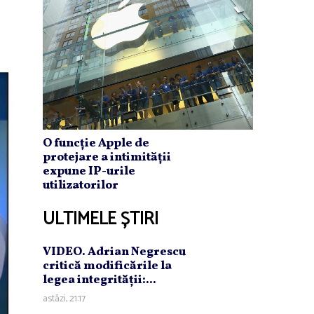
O funcție Apple de
protejare a intimității
expune IP-urile
utilizatorilor
ULTIMELE ȘTIRI
VIDEO. Adrian Negrescu
critică modificările la
legea integrităţii:...
astăzi, 21:17