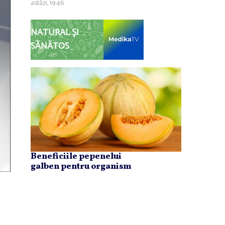
astăzi, 19:46
NATURAL ȘI
SĂNĂTOS
Beneficiile pepenelui
galben pentru organism