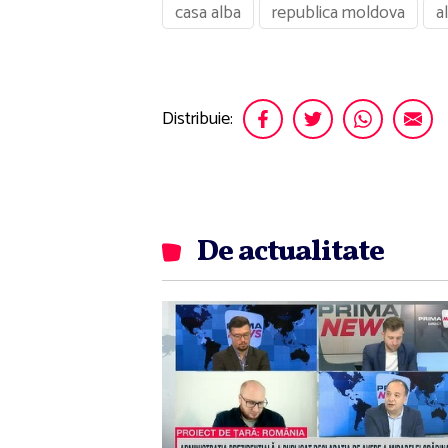
casa alba
republica moldova
a
Distribuie:
De actualitate