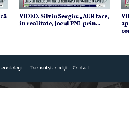
ică
VIDEO. Silviu Sergiu: „AUR face,
VI
în realitate, jocul PNL prin...
ap
co
deontologic
Termeni și condiții
Contact
este parte a