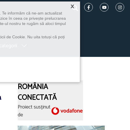
×
u. Te informăm că ne-am actualizat
izice în ceea ce privește prelucrarea
te-ul nostru te rugăm să aloci timpul
icii de Cookie. Nu uita totuși că poți
categorii
ROMÂNIA
a
CONECTATĂ
Proiect susținut
de