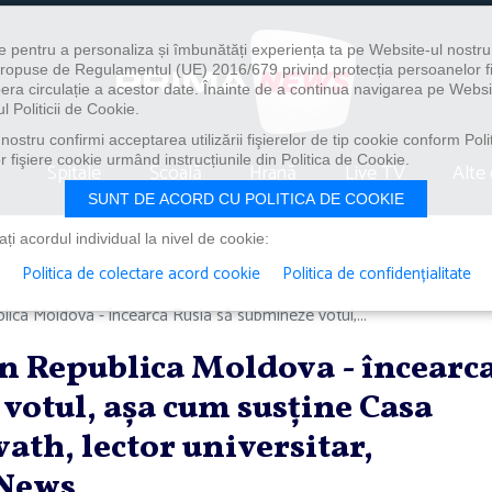
e pentru a personaliza și îmbunătăți experiența ta pe Website-ul nostr
i propuse de Regulamentul (UE) 2016/679 privind protecția persoanelor f
ibera circulație a acestor date. Înainte de a continua navigarea pe Websi
l Politicii de Cookie.
ostru confirmi acceptarea utilizării fişierelor de tip cookie conform Polit
 fişiere cookie urmând instrucțiunile din Politica de Cookie.
Spitale
Școală
Hrană
Live TV
Alte 
SUNT DE ACORD CU POLITICA DE COOKIE
i acordul individual la nivel de cookie:
Politica de colectare acord cookie
Politica de confidențialitate
lica Moldova - încearca Rusia să submineze votul,...
in Republica Moldova - încearc
votul, aşa cum susţine Casa
th, lector universitar,
 News