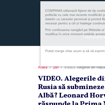
COMPANIA utilizează fişiere de tip cooki
politicile cu cele mai recente modificăr
datelor cu caracter personal și privind l
necesar pentru a citi și înțelege conținutu
Prin continuarea navigării pe Website-ul n
modifica în orice moment setările acestor
Clasa politica
Puteți merge chiar acum și să vă exprimaț
Acasă
Știri
VIDEO. Alegerile din Repub
VIDEO. Alegerile d
Rusia să submineze 
Albă? Leonard Horva
răspunde la Prima