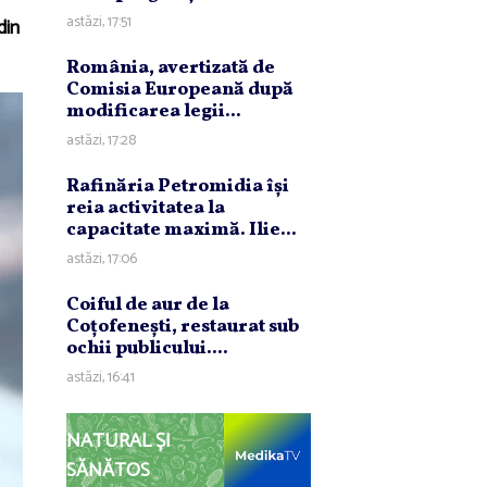
astăzi, 17:51
din
România, avertizată de
Comisia Europeană după
modificarea legii...
astăzi, 17:28
Rafinăria Petromidia îşi
reia activitatea la
capacitate maximă. Ilie...
astăzi, 17:06
Coiful de aur de la
Coţofeneşti, restaurat sub
ochii publicului....
astăzi, 16:41
NATURAL ȘI
SĂNĂTOS