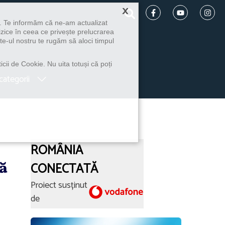
×
u. Te informăm că ne-am actualizat
izice în ceea ce privește prelucrarea
te-ul nostru te rugăm să aloci timpul
icii de Cookie. Nu uita totuși că poți
categorii
ROMÂNIA
ă
CONECTATĂ
Proiect susținut
de