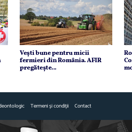
Veşti bune pentru micii
Ro
n
fermieri din România. AFIR
Co
pregăteşte...
mo
deontologic
Termeni și condiții
Contact