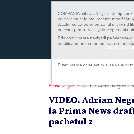
COMPANIA utilizează fişiere de tip cooki
politicile cu cele mai recente modificăr
datelor cu caracter personal și privind l
necesar pentru a citi și înțelege conținutu
Prin continuarea navigării pe Website-ul n
modifica în orice moment setările acestor
Clasa politica
Puteți merge chiar acum și să vă exprimaț
Acasă
Știri
VIDEO. Adrian Negrescu şi
VIDEO. Adrian Negr
la Prima News draft
pachetul 2