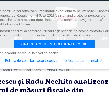
e pentru a personaliza și îmbunătăți experiența ta pe Website-ul nostr
i propuse de Regulamentul (UE) 2016/679 privind protecția persoanelor f
ibera circulație a acestor date. Înainte de a continua navigarea pe Websi
l Politicii de Cookie.
ostru confirmi acceptarea utilizării fişierelor de tip cookie conform Polit
 fişiere cookie urmând instrucțiunile din Politica de Cookie.
Spitale
Școală
Hrană
Live TV
Alte 
SUNT DE ACORD CU POLITICA DE COOKIE
i acordul individual la nivel de cookie:
Politica de colectare acord cookie
Politica de confidențialitate
 Radu Nechita analizează la Prima News draftul de...
escu şi Radu Nechita analizeaz
ul de măsuri fiscale din