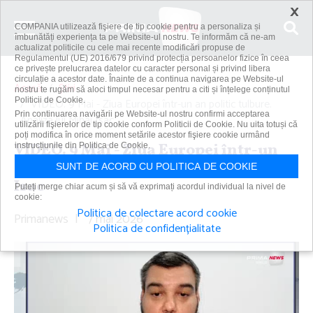
×
COMPANIA utilizează fişiere de tip cookie pentru a personaliza și
îmbunătăți experiența ta pe Website-ul nostru. Te informăm că ne-am
actualizat politicile cu cele mai recente modificări propuse de
Regulamentul (UE) 2016/679 privind protecția persoanelor fizice în ceea
ce privește prelucrarea datelor cu caracter personal și privind libera
circulație a acestor date. Înainte de a continua navigarea pe Website-ul
Acasă
Știri
nostru te rugăm să aloci timpul necesar pentru a citi și înțelege conținutul
Politicii de Cookie.
VIDEO. 9 Mai - Ziua Europei într-un an politic tulbure.
Prin continuarea navigării pe Website-ul nostru confirmi acceptarea
Analiza lui Mihai Isac
utilizării fişierelor de tip cookie conform Politicii de Cookie. Nu uita totuși că
poți modifica în orice moment setările acestor fişiere cookie urmând
VIDEO. 9 Mai - Ziua Europei într-un
instrucțiunile din Politica de Cookie.
an politic tulbure. Analiza lui Mihai
SUNT DE ACORD CU POLITICA DE COOKIE
Isac
Puteți merge chiar acum și să vă exprimați acordul individual la nivel de
cookie:
Politica de colectare acord cookie
Primanews
|
7 mai 2026
Politica de confidențialitate