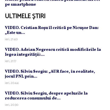
pe smartphone
ULTIMELE ȘTIRI
VIDEO. Cristian Roşu îl critică pe Nicuşor Dan:
„Este un...
ieri, 21:40
VIDEO. Adrian Negrescu critică modificările la
legea integrităţii:...
ieri, 21:17
VIDEO. Silviu Sergiu: „AUR face, în realitate,
jocul PNL prin...
ieri, 20:44
VIDEO. Silviu Sergiu, despre apelurile la
reducerea consumului de...
ieri, 20:30