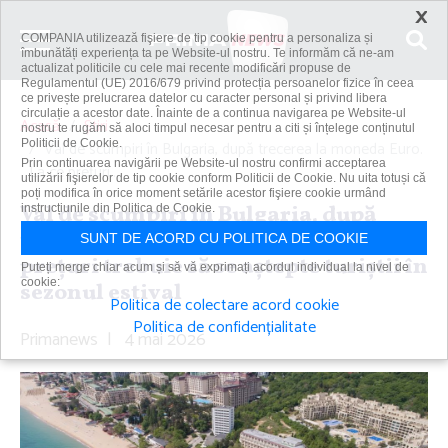
×
COMPANIA utilizează fişiere de tip cookie pentru a personaliza și
îmbunătăți experiența ta pe Website-ul nostru. Te informăm că ne-am
actualizat politicile cu cele mai recente modificări propuse de
Regulamentul (UE) 2016/679 privind protecția persoanelor fizice în ceea
ce privește prelucrarea datelor cu caracter personal și privind libera
circulație a acestor date. Înainte de a continua navigarea pe Website-ul
Acasă
Știri
nostru te rugăm să aloci timpul necesar pentru a citi și înțelege conținutul
Politicii de Cookie.
Val de scumpiri în Bulgaria, după trecerea la moneda Euro.
Prin continuarea navigării pe Website-ul nostru confirmi acceptarea
La ce preţuri...
utilizării fişierelor de tip cookie conform Politicii de Cookie. Nu uita totuși că
poți modifica în orice moment setările acestor fişiere cookie urmând
Val de scumpiri în Bulgaria, după
instrucțiunile din Politica de Cookie.
trecerea la moneda Euro. La ce
SUNT DE ACORD CU POLITICA DE COOKIE
preţuri trebuie să se aştepte turiştii în
Puteți merge chiar acum și să vă exprimați acordul individual la nivel de
cookie:
sezonul estival
Politica de colectare acord cookie
Politica de confidențialitate
Primanews
|
4 mai 2026