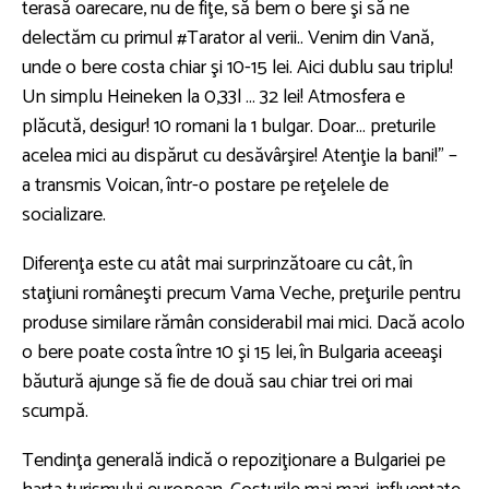
terasă oarecare, nu de fiţe, să bem o bere şi să ne
delectăm cu primul #Tarator al verii.. Venim din Vană,
unde o bere costa chiar şi 10-15 lei. Aici dublu sau triplu!
Un simplu Heineken la 0,33l … 32 lei! Atmosfera e
plăcută, desigur! 10 romani la 1 bulgar. Doar… preturile
acelea mici au dispărut cu desăvârşire! Atenţie la bani!” –
a transmis Voican, într-o postare pe reţelele de
socializare.
Diferenţa este cu atât mai surprinzătoare cu cât, în
staţiuni româneşti precum Vama Veche, preţurile pentru
produse similare rămân considerabil mai mici. Dacă acolo
o bere poate costa între 10 şi 15 lei, în Bulgaria aceeaşi
băutură ajunge să fie de două sau chiar trei ori mai
scumpă.
Tendinţa generală indică o repoziţionare a Bulgariei pe