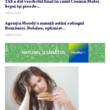
TAS a dat verdictul final în cazul Cosmin Matei.
Sepsi îşi pierde...
astăzi, 15:08
Agenţia Moody's anunţă astăzi ratingul
României. Bolojan, optimist...
astăzi, 15:06
NATURAL ȘI SĂNĂTOS