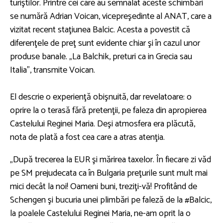
turiştilor. Printre cei care au semnalat aceste schimbări
se numără Adrian Voican, vicepreşedinte al ANAT, care a
vizitat recent staţiunea Balcic. Acesta a povestit că
diferenţele de preţ sunt evidente chiar şi în cazul unor
produse banale. „La Balchik, preturi ca in Grecia sau
Italia”, transmite Voican.
El descrie o experienţă obişnuită, dar revelatoare: o
oprire la o terasă fără pretenţii, pe faleza din apropierea
Castelului Reginei Maria. Deşi atmosfera era plăcută,
nota de plată a fost cea care a atras atenţia.
„După trecerea la EUR şi mărirea taxelor. În fiecare zi văd
pe SM prejudecata ca în Bulgaria preţurile sunt mult mai
mici decât la noi! Oameni buni, treziţi-vă! Profitând de
Schengen şi bucuria unei plimbări pe faleză de la #Balcic,
la poalele Castelului Reginei Maria, ne-am oprit la o