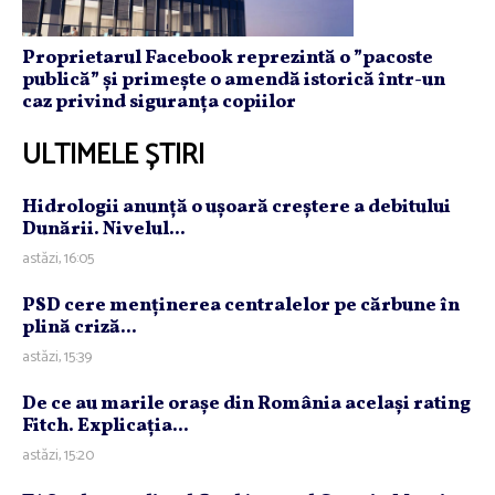
Proprietarul Facebook reprezintă o ”pacoste
publică” și primește o amendă istorică într-un
caz privind siguranța copiilor
ULTIMELE ȘTIRI
Hidrologii anunţă o uşoară creştere a debitului
Dunării. Nivelul...
astăzi, 16:05
PSD cere menţinerea centralelor pe cărbune în
plină criză...
astăzi, 15:39
De ce au marile oraşe din România acelaşi rating
Fitch. Explicaţia...
astăzi, 15:20