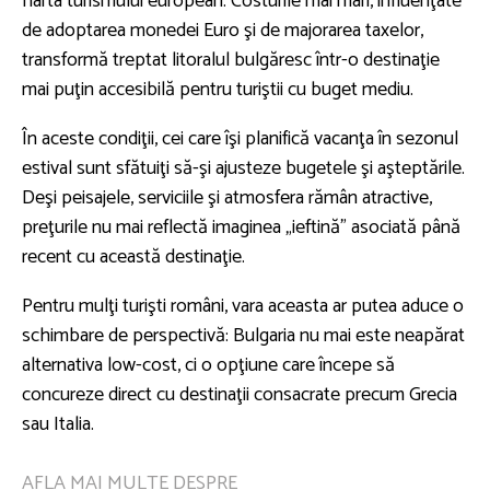
harta turismului european. Costurile mai mari, influenţate
de adoptarea monedei Euro şi de majorarea taxelor,
transformă treptat litoralul bulgăresc într-o destinaţie
mai puţin accesibilă pentru turiştii cu buget mediu.
În aceste condiţii, cei care îşi planifică vacanţa în sezonul
estival sunt sfătuiţi să-şi ajusteze bugetele şi aşteptările.
Deşi peisajele, serviciile şi atmosfera rămân atractive,
preţurile nu mai reflectă imaginea „ieftină” asociată până
recent cu această destinaţie.
Pentru mulţi turişti români, vara aceasta ar putea aduce o
schimbare de perspectivă: Bulgaria nu mai este neapărat
alternativa low-cost, ci o opţiune care începe să
concureze direct cu destinaţii consacrate precum Grecia
sau Italia.
AFLA MAI MULTE DESPRE