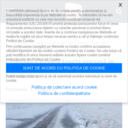
×
COMPANIA utilizează fişiere de tip cookie pentru a personaliza și
îmbunătăți experiența ta pe Website-ul nostru. Te informăm că ne-am
actualizat politicile cu cele mai recente modificări propuse de
Regulamentul (UE) 2016/679 privind protecția persoanelor fizice în ceea
ce privește prelucrarea datelor cu caracter personal și privind libera
circulație a acestor date. Înainte de a continua navigarea pe Website-ul
Acasă
Știri
nostru te rugăm să aloci timpul necesar pentru a citi și înțelege conținutul
Politicii de Cookie.
Urmează o noapte foarte geroasă în ţară. Cum va fi
Prin continuarea navigării pe Website-ul nostru confirmi acceptarea
vremea zilele următoare
utilizării fişierelor de tip cookie conform Politicii de Cookie. Nu uita totuși că
poți modifica în orice moment setările acestor fişiere cookie urmând
Urmează o noapte foarte geroasă în
instrucțiunile din Politica de Cookie.
ţară. Cum va fi vremea zilele
SUNT DE ACORD CU POLITICA DE COOKIE
următoare
Puteți merge chiar acum și să vă exprimați acordul individual la nivel de
cookie:
Politica de colectare acord cookie
Primanews
|
13 ian 2025
Politica de confidențialitate