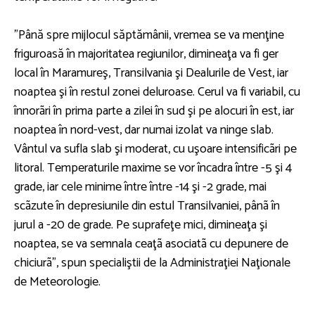
"Până spre mijlocul săptămânii, vremea se va menţine
friguroasă în majoritatea regiunilor, dimineaţa va fi ger
local în Maramureş, Transilvania şi Dealurile de Vest, iar
noaptea şi în restul zonei deluroase. Cerul va fi variabil, cu
înnorãri în prima parte a zilei în sud şi pe alocuri în est, iar
noaptea în nord-vest, dar numai izolat va ninge slab.
Vântul va sufla slab şi moderat, cu uşoare intensificãri pe
litoral. Temperaturile maxime se vor încadra între -5 şi 4
grade, iar cele minime între între -14 şi -2 grade, mai
scãzute în depresiunile din estul Transilvaniei, pânã în
jurul a -20 de grade. Pe suprafeţe mici, dimineaţa şi
noaptea, se va semnala ceaţã asociatã cu depunere de
chiciurã", spun specialiştii de la Administraţiei Naţionale
de Meteorologie.