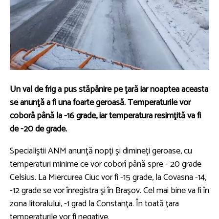
Un val de frig a pus stăpânire pe ţară iar noaptea aceasta
se anunţă a fi una foarte geroasă. Temperaturile vor
coborâ până la -16 grade, iar temperatura resimţită va fi
de -20 de grade.
Specialiştii ANM anunţă nopţi şi dimineţi geroase, cu
temperaturi minime ce vor coborî până spre - 20 grade
Celsius. La Miercurea Ciuc vor fi -15 grade, la Covasna -14,
-12 grade se vor înregistra şi în Braşov. Cel mai bine va fi în
zona litoralului, -1 grad la Constanţa. În toată ţara
temperaturile vor fi negative.