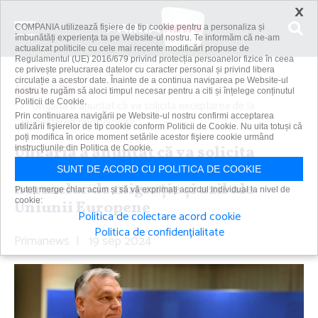
×
COMPANIA utilizează fişiere de tip cookie pentru a personaliza și
îmbunătăți experiența ta pe Website-ul nostru. Te informăm că ne-am
actualizat politicile cu cele mai recente modificări propuse de
Regulamentul (UE) 2016/679 privind protecția persoanelor fizice în ceea
ce privește prelucrarea datelor cu caracter personal și privind libera
circulație a acestor date. Înainte de a continua navigarea pe Website-ul
Acasă
Știri
nostru te rugăm să aloci timpul necesar pentru a citi și înțelege conținutul
Politicii de Cookie.
Ungaria a anunţat că va solicita exceptarea de la
Prin continuarea navigării pe Website-ul nostru confirmi acceptarea
respectarea normelor de...
utilizării fişierelor de tip cookie conform Politicii de Cookie. Nu uita totuși că
poți modifica în orice moment setările acestor fişiere cookie urmând
Ungaria a anunţat că va solicita
instrucțiunile din Politica de Cookie.
exceptarea de la respectarea
SUNT DE ACORD CU POLITICA DE COOKIE
normelor de migraţie şi azil ale
Puteți merge chiar acum și să vă exprimați acordul individual la nivel de
cookie:
Uniunii Europene
Politica de colectare acord cookie
Politica de confidențialitate
Primanews
|
19 sep 2024