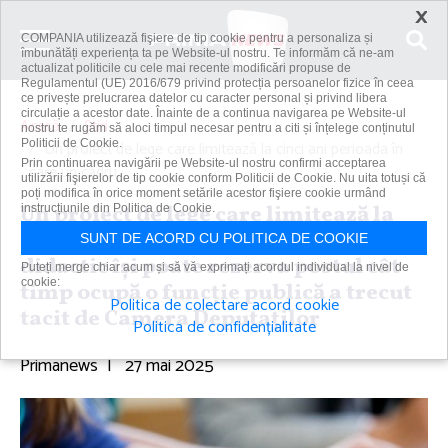
×
COMPANIA utilizează fişiere de tip cookie pentru a personaliza și
îmbunătăți experiența ta pe Website-ul nostru. Te informăm că ne-am
actualizat politicile cu cele mai recente modificări propuse de
Regulamentul (UE) 2016/679 privind protecția persoanelor fizice în ceea
ce privește prelucrarea datelor cu caracter personal și privind libera
circulație a acestor date. Înainte de a continua navigarea pe Website-ul
Acasă
Știri
nostru te rugăm să aloci timpul necesar pentru a citi și înțelege conținutul
Politicii de Cookie.
Un proiect de lege care limitează la cinci ani perioada în
Prin continuarea navigării pe Website-ul nostru confirmi acceptarea
care un cadru...
utilizării fişierelor de tip cookie conform Politicii de Cookie. Nu uita totuși că
poți modifica în orice moment setările acestor fişiere cookie urmând
Un proiect de lege care limitează la
instrucțiunile din Politica de Cookie.
cinci ani perioada în care un cadru
SUNT DE ACORD CU POLITICA DE COOKIE
didactic îşi poate rezerva postul cât
Puteți merge chiar acum și să vă exprimați acordul individual la nivel de
cookie:
timp ocupă o funcţie publică a trecut
Politica de colectare acord cookie
tacit de Camera Deputaţilor
Politica de confidențialitate
Primanews
|
27 mai 2025