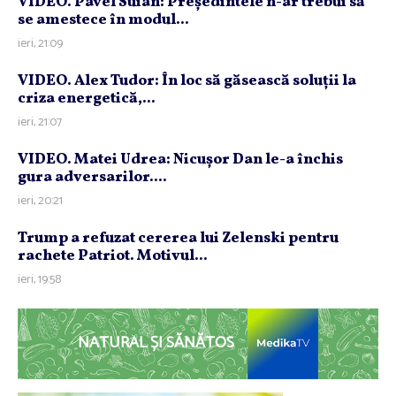
VIDEO. Pavel Suian: Preşedintele n-ar trebui să
se amestece în modul...
ieri, 21:09
VIDEO. Alex Tudor: În loc să găsească soluţii la
criza energetică,...
ieri, 21:07
VIDEO. Matei Udrea: Nicuşor Dan le-a închis
gura adversarilor....
ieri, 20:21
Trump a refuzat cererea lui Zelenski pentru
rachete Patriot. Motivul...
ieri, 19:58
NATURAL ȘI SĂNĂTOS