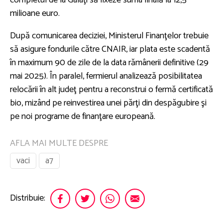
milioane euro.
După comunicarea deciziei, Ministerul Finanţelor trebuie
să asigure fondurile către CNAIR, iar plata este scadentă
în maximum 90 de zile de la data rămânerii definitive (29
mai 2025). În paralel, fermierul analizează posibilitatea
relocării în alt judeţ pentru a reconstrui o fermă certificată
bio, mizând pe reinvestirea unei părţi din despăgubire şi
pe noi programe de finanţare europeană.
AFLA MAI MULTE DESPRE
vaci
a7
Distribuie: