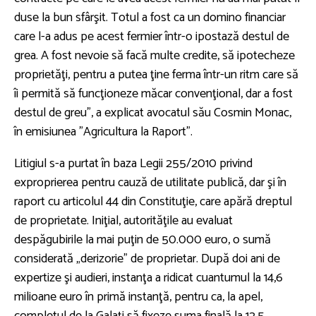
duse la bun sfârşit. Totul a fost ca un domino financiar
care l-a adus pe acest fermier într-o ipostază destul de
grea. A fost nevoie să facă multe credite, să ipotecheze
proprietăţi, pentru a putea ţine ferma într-un ritm care să
îi permită să funcţioneze măcar convenţional, dar a fost
destul de greu”, a explicat avocatul său Cosmin Monac,
în emisiunea ”Agricultura la Raport”.
Litigiul s-a purtat în baza Legii 255/2010 privind
exproprierea pentru cauză de utilitate publică, dar şi în
raport cu articolul 44 din Constituţie, care apără dreptul
de proprietate. Iniţial, autorităţile au evaluat
despăgubirile la mai puţin de 50.000 euro, o sumă
considerată „derizorie” de proprietar. După doi ani de
expertize şi audieri, instanţa a ridicat cuantumul la 14,6
milioane euro în primă instanţă, pentru ca, la apel,
completul de la Galaţi să fixeze suma finală la 12,5