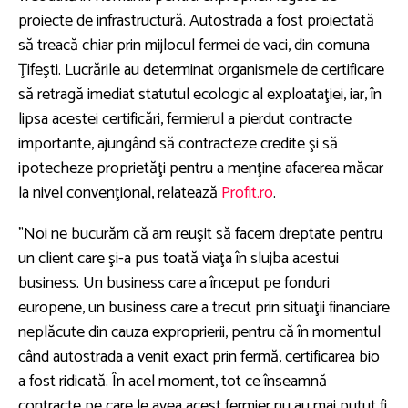
proiecte de infrastructură. Autostrada a fost proiectată
să treacă chiar prin mijlocul fermei de vaci, din comuna
Ţifeşti. Lucrările au determinat organismele de certificare
să retragă imediat statutul ecologic al exploataţiei, iar, în
lipsa acestei certificări, fermierul a pierdut contracte
importante, ajungând să contracteze credite şi să
ipotecheze proprietăţi pentru a menţine afacerea măcar
la nivel convenţional, relatează
Profit.ro
.
”Noi ne bucurăm că am reuşit să facem dreptate pentru
un client care şi-a pus toată viaţa în slujba acestui
business. Un business care a început pe fonduri
europene, un business care a trecut prin situaţii financiare
neplăcute din cauza exproprierii, pentru că în momentul
când autostrada a venit exact prin fermă, certificarea bio
a fost ridicată. În acel moment, tot ce înseamnă
contracte pe care le avea acest fermier nu au mai putut fi