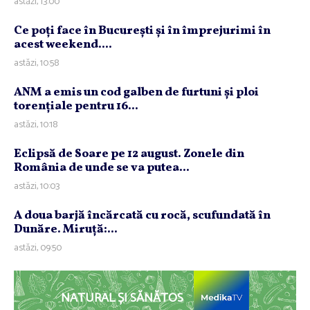
astăzi, 13:00
Ce poţi face în Bucureşti şi în împrejurimi în
acest weekend....
astăzi, 10:58
ANM a emis un cod galben de furtuni şi ploi
torenţiale pentru 16...
astăzi, 10:18
Eclipsă de Soare pe 12 august. Zonele din
România de unde se va putea...
astăzi, 10:03
A doua barjă încărcată cu rocă, scufundată în
Dunăre. Miruţă:...
astăzi, 09:50
NATURAL ȘI SĂNĂTOS