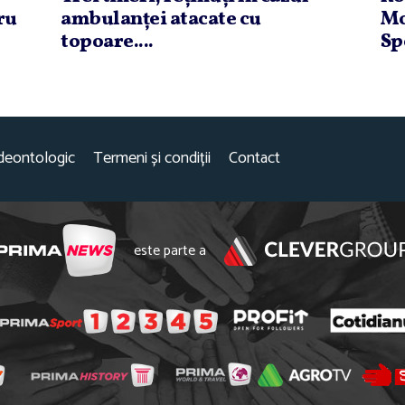
ru
ambulanţei atacate cu
Mo
topoare....
Spo
deontologic
Termeni și condiții
Contact
este parte a