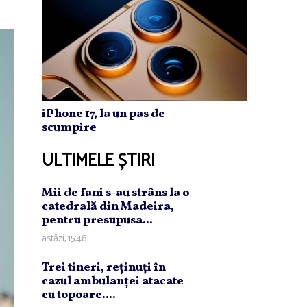
iPhone 17, la un pas de
scumpire
ULTIMELE ȘTIRI
Mii de fani s-au strâns la o
catedrală din Madeira,
pentru presupusa...
astăzi, 15:48
Trei tineri, reţinuţi în
cazul ambulanţei atacate
cu topoare....