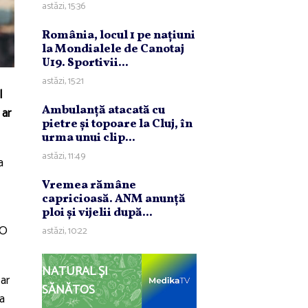
astăzi, 15:36
România, locul 1 pe naţiuni
la Mondialele de Canotaj
U19. Sportivii...
astăzi, 15:21
l
Ambulanţă atacată cu
 ar
pietre şi topoare la Cluj, în
urma unui clip...
astăzi, 11:49
a
Vremea rămâne
capricioasă. ANM anunţă
ploi şi vijelii după...
TO
astăzi, 10:22
NATURAL ȘI
 ar
SĂNĂTOS
ta