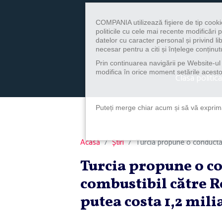
COMPANIA utilizează fişiere de tip cooki
politicile cu cele mai recente modificăr
datelor cu caracter personal și privind l
necesar pentru a citi și înțelege conținutu
Prin continuarea navigării pe Website-ul n
modifica în orice moment setările acestor
Clasa politica
Puteți merge chiar acum și să vă exprimaț
Acasă
Știri
Turcia propune o conductă 
Turcia propune o co
combustibil către 
putea costa 1,2 mili