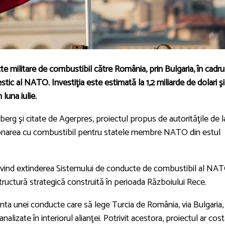
te militare de combustibil către
România
, prin
Bulgaria
, în cadru
stic al NATO. Investiţia este estimată la 1,2 miliarde de dolari şi
 luna iulie.
berg şi citate de Agerpres, proiectul propus de autorităţile de l
zionarea cu combustibil pentru statele membre NATO din estul
r privind extinderea Sistemului de conducte de combustibil al NA
ructură strategică construită în perioada Războiului Rece.
anta unei conducte care să lege Turcia de România, via Bulgaria,
analizate în interiorul alianţei. Potrivit acestora, proiectul ar cos