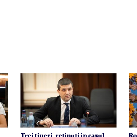
Trei tineri, reţinuţi în cazul
Ro