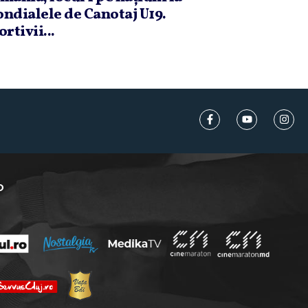
ndialele de Canotaj U19.
rtivii...