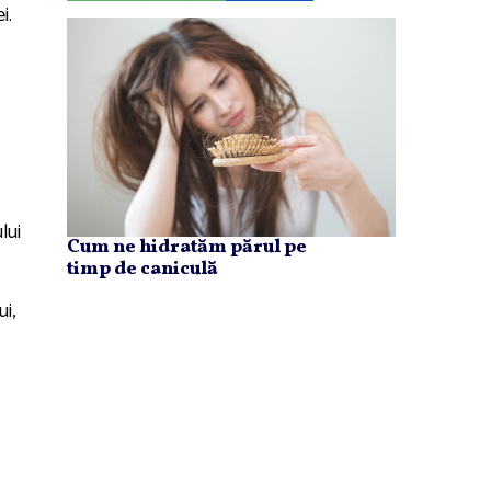
i.
lui
Cum ne hidratăm părul pe
timp de caniculă
ui,