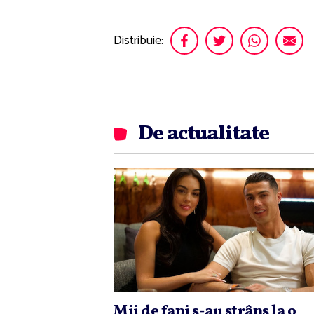
Distribuie:
De actualitate
Mii de fani s-au strâns la o