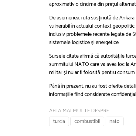
aproximativ o cincime din preţul alternat
De asemenea, ruta susţinută de Ankara 
vulnerabil în actualul context geopolitic. 
inclusiv problemele recente legate de 
sistemele logistice şi energetice.
Sursele citate afirmă că autorităţile turce
summitului NATO care va avea loc la Anka
militar şi nu ar fi folosită pentru consum c
Până în prezent, nu au fost oferite detali
informaţiile fiind considerate confidenţial
AFLA MAI MULTE DESPRE
turcia
combustibil
nato