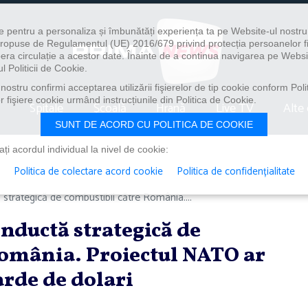
e pentru a personaliza și îmbunătăți experiența ta pe Website-ul nostr
i propuse de Regulamentul (UE) 2016/679 privind protecția persoanelor f
ibera circulație a acestor date. Înainte de a continua navigarea pe Websi
l Politicii de Cookie.
ostru confirmi acceptarea utilizării fişierelor de tip cookie conform Polit
 fişiere cookie urmând instrucțiunile din Politica de Cookie.
Spitale
Școală
Hrană
Live TV
Alte 
SUNT DE ACORD CU POLITICA DE COOKIE
i acordul individual la nivel de cookie:
Politica de colectare acord cookie
Politica de confidențialitate
strategică de combustibil către România....
nductă strategică de
România. Proiectul NATO ar
arde de dolari