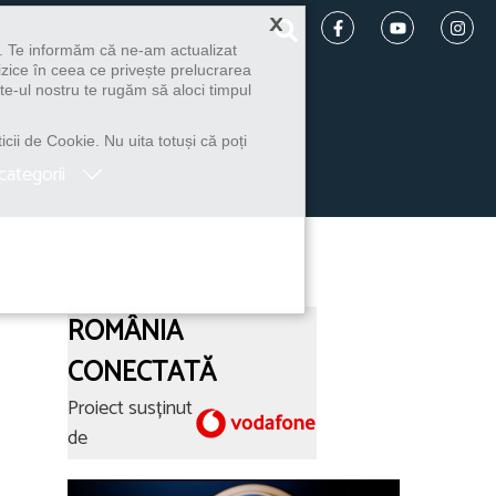
×
u. Te informăm că ne-am actualizat
izice în ceea ce privește prelucrarea
te-ul nostru te rugăm să aloci timpul
icii de Cookie. Nu uita totuși că poți
categorii
ROMÂNIA
CONECTATĂ
Proiect susținut
de