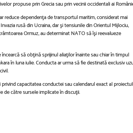
ivelor propuse prin Grecia sau prin vecinii occidentali ai Românie
ar reduce dependenţa de transportul maritim, considerat mai
Invazia rusă din Ucraina, dar şi tensiunile din Orientul Mijlociu,
Strâmtoarea Ormuz, au determinat NATO să îşi reevalueze
 încearcă să obţină sprijinul aliaţilor înainte sau chiar în timpul
ra în luna iulie. Conducta ar urma să fie destinată exclusiv uzu
ivil.
i privind capacitatea conductei sau calendarul exact al proiectul
e de către sursele implicate în discuţii.