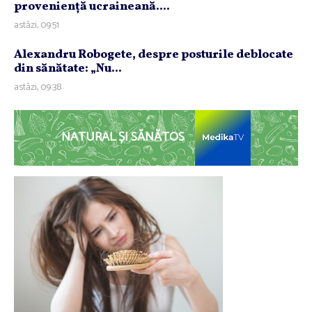
provenienţă ucraineană....
astăzi, 09:51
Alexandru Robogete, despre posturile deblocate
din sănătate: „Nu...
astăzi, 09:38
NATURAL ȘI SĂNĂTOS