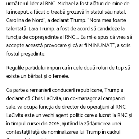
următorul lider al RNC. Michael a fost alături de mine de
la început, a făcut o treabă grozavă în statul său natal,
Carolina de Nord", a declarat Trump. "Nora mea foarte
talentată, Lara Trump, a fost de acord să candideze la
funcţia de copreşedinte al RNC ... Ea mi-a spus că vrea să
accepte această provocare şi că ar fi MINUNAT", a scris
fostul preşedinte.
Regulile partidului impun ca în cele două roluri de top să
existe un bărbat şi o femeie.
Ca parte a remanierii conducerii republicane, Trump a
declarat că Chris LaCivita, un co-manager al campaniei
sale, va ocupa funcţia de director de operaţiuni al RNC.
LaCivita este un vechi agent politic care a lucrat la RNC şi
în timpul cursei din 2016, ajutând la zădărnicirea unei
contestaţii faţă de nominalizarea lui Trump în cadrul