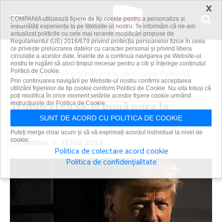
×
COMPANIA utilizează fişiere de tip cookie pentru a personaliza și
îmbunătăți experiența ta pe Website-ul nostru. Te informăm că ne-am
actualizat politicile cu cele mai recente modificări propuse de
Regulamentul (UE) 2016/679 privind protecția persoanelor fizice în ceea
ce privește prelucrarea datelor cu caracter personal și privind libera
circulație a acestor date. Înainte de a continua navigarea pe Website-ul
Acasă
Știri
nostru te rugăm să aloci timpul necesar pentru a citi și înțelege conținutul
Politicii de Cookie.
Trump vrea să-şi pună nora la conducerea Partidului
Prin continuarea navigării pe Website-ul nostru confirmi acceptarea
Republican
utilizării fişierelor de tip cookie conform Politicii de Cookie. Nu uita totuși că
poți modifica în orice moment setările acestor fişiere cookie urmând
Trump vrea să-şi pună nora la
instrucțiunile din Politica de Cookie.
conducerea Partidului Republican
SUNT DE ACORD CU POLITICA DE COOKIE
Puteți merge chiar acum și să vă exprimați acordul individual la nivel de
Primanews
|
13 feb 2024
cookie:
Politica de colectare acord cookie
Politica de confidențialitate