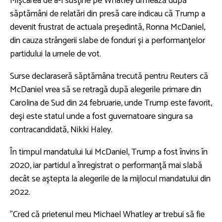
Mişcarea de a-l susţine pe Whatley urmează după
săptămâni de relatări din presă care indicau că Trump a
devenit frustrat de actuala preşedintă, Ronna McDaniel,
din cauza strângerii slabe de fonduri şi a performanţelor
partidului la urnele de vot.
Surse declaraseră săptămâna trecută pentru Reuters că
McDaniel vrea să se retragă după alegerile primare din
Carolina de Sud din 24 februarie, unde Trump este favorit,
deşi este statul unde a fost guvernatoare singura sa
contracandidată, Nikki Haley.
În timpul mandatului lui McDaniel, Trump a fost învins în
2020, iar partidul a înregistrat o performanţă mai slabă
decât se aştepta la alegerile de la mijlocul mandatului din
2022.
"Cred că prietenul meu Michael Whatley ar trebui să fie