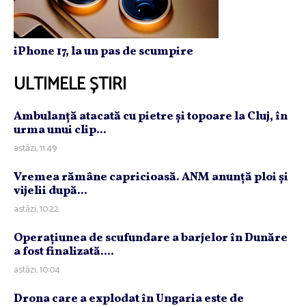
iPhone 17, la un pas de scumpire
ULTIMELE ȘTIRI
Ambulanţă atacată cu pietre şi topoare la Cluj, în
urma unui clip...
astăzi, 11:49
Vremea rămâne capricioasă. ANM anunţă ploi şi
vijelii după...
astăzi, 10:22
Operaţiunea de scufundare a barjelor în Dunăre
a fost finalizată....
astăzi, 10:04
Drona care a explodat în Ungaria este de