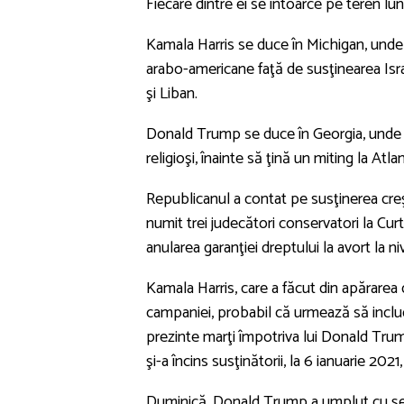
Fiecare dintre ei se întoarce pe teren lun
Kamala Harris se duce în Michigan, unde 
arabo-americane faţă de susţinearea Isra
şi Liban.
Donald Trump se duce în Georgia, unde u
religioşi, înainte să ţină un miting la Atlan
Republicanul a contat pe susţinerea creş
numit trei judecători conservatori la Cu
anularea garanţiei dreptului la avort la ni
Kamala Harris, care a făcut din apărarea 
campaniei, probabil că urmează să includ
prezinte marţi împotriva lui Donald Tru
şi-a încins susţinătorii, la 6 ianuarie 2021,
Duminică, Donald Trump a umplut cu şe