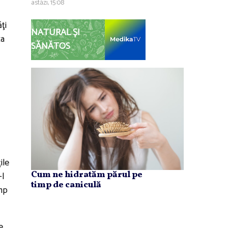
astăzi, 15:08
ţi
NATURAL ȘI
za
SĂNĂTOS
ile
Cum ne hidratăm părul pe
-l
timp de caniculă
ump
e