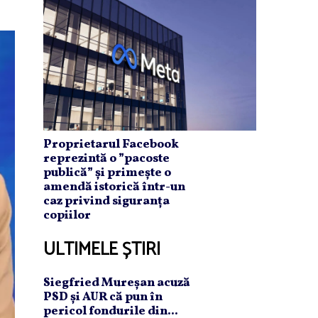
Proprietarul Facebook
reprezintă o ”pacoste
publică” și primește o
amendă istorică într-un
caz privind siguranța
copiilor
ULTIMELE ȘTIRI
Siegfried Mureşan acuză
PSD şi AUR că pun în
pericol fondurile din...