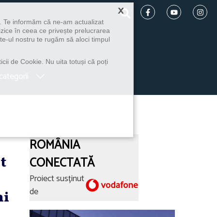
×
u. Te informăm că ne-am actualizat
izice în ceea ce privește prelucrarea
te-ul nostru te rugăm să aloci timpul
icii de Cookie. Nu uita totuși că poți
categorii
ROMÂNIA
t
CONECTATĂ
Proiect susținut
de
ni