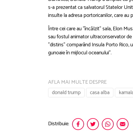
s-a prezentat ca salvatorul Statelor Unit
insulte la adresa portoricanilor, care au
Între cei care au ”încălzit” sala, Elon M
sau fostul animator ultraconservator de
”distins” comparând Insula Porto Rico, un
gunoaie în mijlocul oceanului”.
AFLA MAI MULTE DESPRE
donald trump
casa alba
kamala
Distribuie: