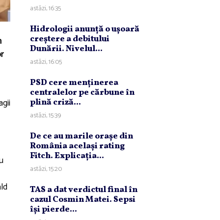
astăzi, 16:35
Hidrologii anunţă o uşoară
creştere a debitului
n
Dunării. Nivelul...
or
astăzi, 16:05
PSD cere menţinerea
centralelor pe cărbune în
agii
plină criză...
astăzi, 15:39
De ce au marile oraşe din
România acelaşi rating
Fitch. Explicaţia...
cu
astăzi, 15:20
ald
TAS a dat verdictul final în
cazul Cosmin Matei. Sepsi
îşi pierde...