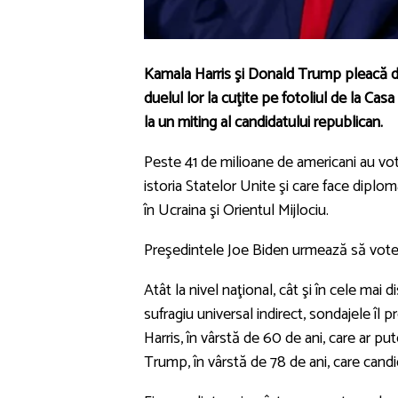
Kamala Harris şi Donald Trump pleacă din
duelul lor la cuţite pe fotoliul de la Ca
la un miting al candidatului republican.
Peste 41 de milioane de americani au vota
istoria Statelor Unite şi care face diploma
în Ucraina şi Orientul Mijlociu.
Preşedintele Joe Biden urmează să voteze
Atât la nivel naţional, cât şi în cele mai
sufragiu universal indirect, sondajele îl
Harris, în vârstă de 60 de ani, care ar p
Trump, în vârstă de 78 de ani, care candi