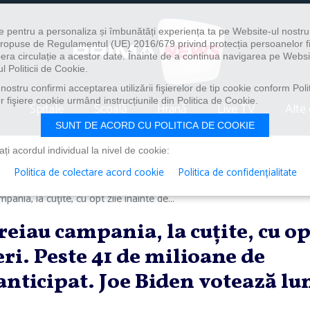
e pentru a personaliza și îmbunătăți experiența ta pe Website-ul nostr
i propuse de Regulamentul (UE) 2016/679 privind protecția persoanelor f
ibera circulație a acestor date. Înainte de a continua navigarea pe Websi
l Politicii de Cookie.
ostru confirmi acceptarea utilizării fişierelor de tip cookie conform Polit
 fişiere cookie urmând instrucțiunile din Politica de Cookie.
Spitale
Școală
Hrană
Live TV
Alte 
SUNT DE ACORD CU POLITICA DE COOKIE
i acordul individual la nivel de cookie:
Politica de colectare acord cookie
Politica de confidențialitate
pania, la cuţite, cu opt zile înainte de...
reiau campania, la cuţite, cu op
eri. Peste 41 de milioane de
anticipat. Joe Biden votează lu