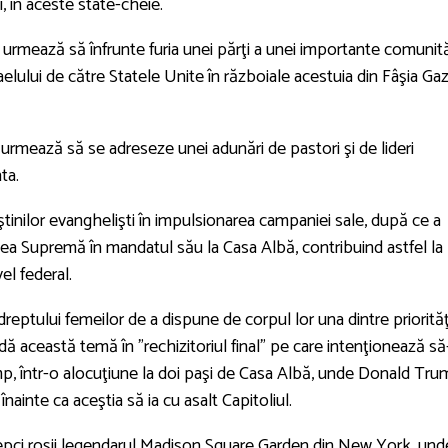
i, în aceste state-cheie.
urmează să înfrunte furia unei părţi a unei importante comunită
elului de către Statele Unite în războiale acestuia din Fâşia Ga
rmează să se adreseze unei adunări de pastori şi de lideri
ta.
tinilor evanghelişti în impulsionarea campaniei sale, după ce a
rtea Supremă în mandatul său la Casa Albă, contribuind astfel la
vel federal.
dreptului femeilor de a dispune de corpul lor una dintre priorităţ
ă această temă în ”rechizitoriul final” pe care intenţionează să
mp, într-o alocuţiune la doi paşi de Casa Albă, unde Donald Tr
 înainte ca aceştia să ia cu asalt Capitoliul.
pci roşii legendarul Madison Square Garden din New York, und