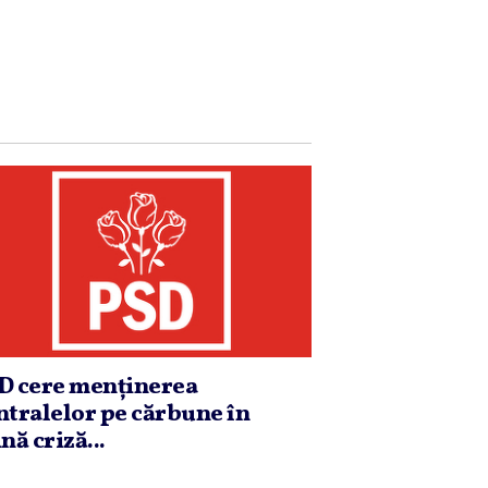
D cere menţinerea
ntralelor pe cărbune în
nă criză...