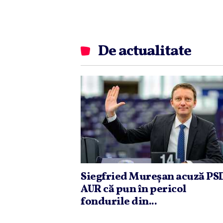
De actualitate
Siegfried Mureşan acuză PSD
AUR că pun în pericol
fondurile din...