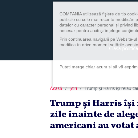
COMPANIA utilizează fişiere de tip cooki
politicile cu cele mai recente modificăr
datelor cu caracter personal și privind l
necesar pentru a citi și înțelege conținutu
Prin continuarea navigării pe Website-ul n
modifica în orice moment setările acestor
Clasa politica
Puteți merge chiar acum și să vă exprimaț
Acasă
Știri
Trump şi Harris îşi reiau cam
Trump şi Harris îşi 
zile înainte de aleg
americani au votat 