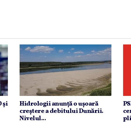
 şi
Hidrologii anunţă o uşoară
PS
creştere a debitului Dunării.
ce
Nivelul...
pli