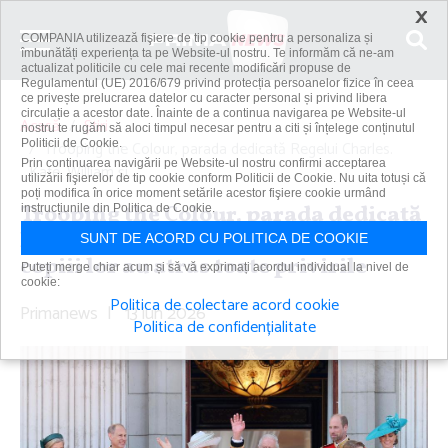
×
COMPANIA utilizează fişiere de tip cookie pentru a personaliza și
îmbunătăți experiența ta pe Website-ul nostru. Te informăm că ne-am
actualizat politicile cu cele mai recente modificări propuse de
Regulamentul (UE) 2016/679 privind protecția persoanelor fizice în ceea
ce privește prelucrarea datelor cu caracter personal și privind libera
circulație a acestor date. Înainte de a continua navigarea pe Website-ul
Acasă
Știri
nostru te rugăm să aloci timpul necesar pentru a citi și înțelege conținutul
Politicii de Cookie.
Trooping the Colour, parada dedicată Regelui Charles.
Prin continuarea navigării pe Website-ul nostru confirmi acceptarea
Kate, William şi...
utilizării fişierelor de tip cookie conform Politicii de Cookie. Nu uita totuși că
poți modifica în orice moment setările acestor fişiere cookie urmând
Trooping the Colour, parada dedicată
instrucțiunile din Politica de Cookie.
Regelui Charles. Kate, William şi
SUNT DE ACORD CU POLITICA DE COOKIE
copiii lor au atras toate privirile
Puteți merge chiar acum și să vă exprimați acordul individual la nivel de
cookie:
Politica de colectare acord cookie
Primanews
|
13 iun 2026
Politica de confidențialitate