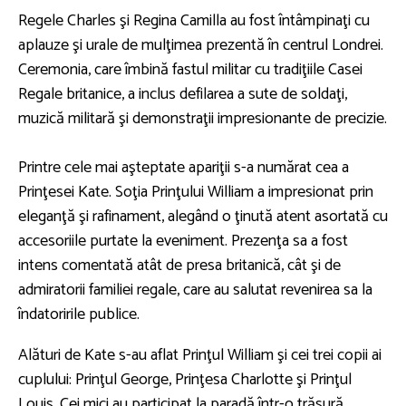
Regele Charles şi Regina Camilla au fost întâmpinaţi cu
aplauze şi urale de mulţimea prezentă în centrul Londrei.
Ceremonia, care îmbină fastul militar cu tradiţiile Casei
Regale britanice, a inclus defilarea a sute de soldaţi,
muzică militară şi demonstraţii impresionante de precizie.
Printre cele mai aşteptate apariţii s-a numărat cea a
Prinţesei Kate. Soţia Prinţului William a impresionat prin
eleganţă şi rafinament, alegând o ţinută atent asortată cu
accesoriile purtate la eveniment. Prezenţa sa a fost
intens comentată atât de presa britanică, cât şi de
admiratorii familiei regale, care au salutat revenirea sa la
îndatoririle publice.
Alături de Kate s-au aflat Prinţul William şi cei trei copii ai
cuplului: Prinţul George, Prinţesa Charlotte şi Prinţul
Louis. Cei mici au participat la paradă într-o trăsură