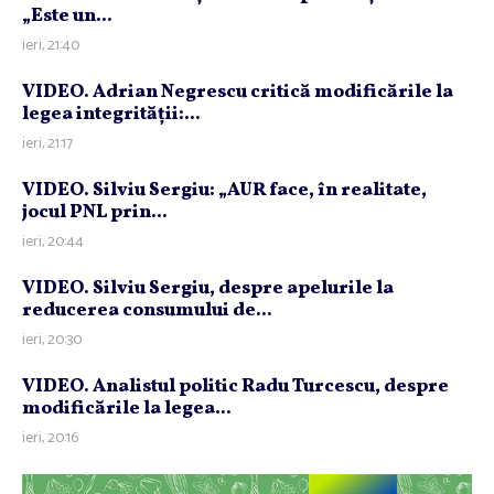
„Este un...
ieri, 21:40
VIDEO. Adrian Negrescu critică modificările la
legea integrităţii:...
ieri, 21:17
VIDEO. Silviu Sergiu: „AUR face, în realitate,
jocul PNL prin...
ieri, 20:44
VIDEO. Silviu Sergiu, despre apelurile la
reducerea consumului de...
ieri, 20:30
VIDEO. Analistul politic Radu Turcescu, despre
modificările la legea...
ieri, 20:16