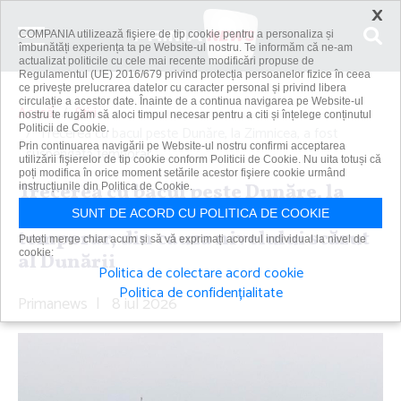
×
COMPANIA utilizează fişiere de tip cookie pentru a personaliza și
îmbunătăți experiența ta pe Website-ul nostru. Te informăm că ne-am
actualizat politicile cu cele mai recente modificări propuse de
Regulamentul (UE) 2016/679 privind protecția persoanelor fizice în ceea
ce privește prelucrarea datelor cu caracter personal și privind libera
circulație a acestor date. Înainte de a continua navigarea pe Website-ul
Acasă
Știri
nostru te rugăm să aloci timpul necesar pentru a citi și înțelege conținutul
Politicii de Cookie.
Trecerea cu bacul peste Dunăre, la Zimnicea, a fost
Prin continuarea navigării pe Website-ul nostru confirmi acceptarea
suspendată temporar,...
utilizării fişierelor de tip cookie conform Politicii de Cookie. Nu uita totuși că
poți modifica în orice moment setările acestor fişiere cookie urmând
Trecerea cu bacul peste Dunăre, la
instrucțiunile din Politica de Cookie.
Zimnicea, a fost suspendată
SUNT DE ACORD CU POLITICA DE COOKIE
temporar, din cauza nivelului scăzut
Puteți merge chiar acum și să vă exprimați acordul individual la nivel de
cookie:
al Dunării
Politica de colectare acord cookie
Politica de confidențialitate
Primanews
|
8 iul 2026