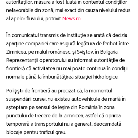
autorităţilor, măsura a fost luată în contextul condiţiilor
nefavorabile din zonă, mai exact din cauza nivelului redus
al apelor fluviului, potrivit
News.ro
.
În comunicatul transmis de instituţie se arată că decizia
aparţine companiei care asigură legătura de feribot între
Zimnicea, pe malul românesc, şi Sviştov, în Bulgaria.
Reprezentanţii operatorului au informat autorităţile de
frontieră că activitatea nu mai poate continua în condiţii
normale până la îmbunătăţirea situaţiei hidrologice.
Poliţiştii de frontieră au precizat că, la momentul
suspendării cursei, nu existau autovehicule de marfă în
aşteptare pe sensul de ieşire din România în zona
punctului de trecere de la Zimnicea, astfel că oprirea
temporară a transportului nu a generat, deocamdată,
blocaje pentru traficul greu.