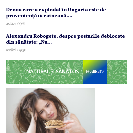
Drona care a explodat în Ungaria este de
provenienţă ucraineană....
astăzi, 09:51
Alexandru Robogete, despre posturile deblocate
din sănătate: „Nu...
astăzi, 09:38
NATURAL ȘI SĂNĂTOS