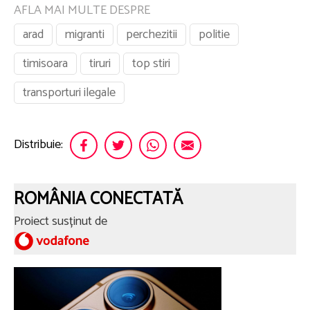
AFLA MAI MULTE DESPRE
arad
migranti
perchezitii
politie
timisoara
tiruri
top stiri
transporturi ilegale
Distribuie:
ROMÂNIA CONECTATĂ
Proiect susținut de