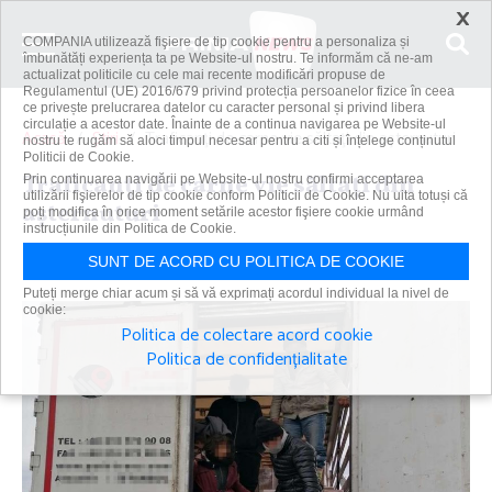
×
COMPANIA utilizează fişiere de tip cookie pentru a personaliza și
îmbunătăți experiența ta pe Website-ul nostru. Te informăm că ne-am
actualizat politicile cu cele mai recente modificări propuse de
Regulamentul (UE) 2016/679 privind protecția persoanelor fizice în ceea
ce privește prelucrarea datelor cu caracter personal și privind libera
circulație a acestor date. Înainte de a continua navigarea pe Website-ul
Acasă
Știri
Traficanţi de carne vie săltaţi din aşternuturi
nostru te rugăm să aloci timpul necesar pentru a citi și înțelege conținutul
Politicii de Cookie.
Traficanţi de carne vie săltaţi din
Prin continuarea navigării pe Website-ul nostru confirmi acceptarea
utilizării fişierelor de tip cookie conform Politicii de Cookie. Nu uita totuși că
aşternuturi
poți modifica în orice moment setările acestor fişiere cookie urmând
instrucțiunile din Politica de Cookie.
Primanews
|
28 feb 2023
SUNT DE ACORD CU POLITICA DE COOKIE
Puteți merge chiar acum și să vă exprimați acordul individual la nivel de
cookie:
Politica de colectare acord cookie
Politica de confidențialitate