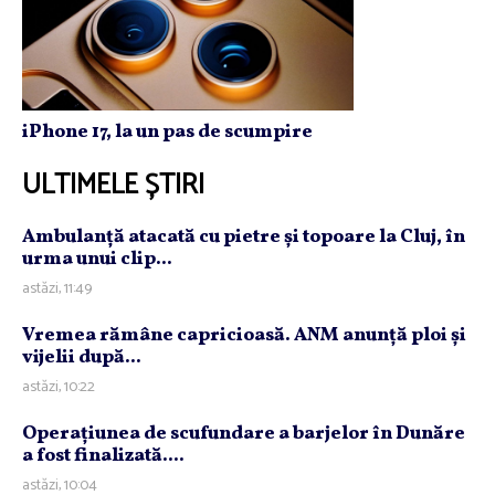
iPhone 17, la un pas de scumpire
ULTIMELE ȘTIRI
Ambulanţă atacată cu pietre şi topoare la Cluj, în
urma unui clip...
astăzi, 11:49
Vremea rămâne capricioasă. ANM anunţă ploi şi
vijelii după...
astăzi, 10:22
Operaţiunea de scufundare a barjelor în Dunăre
a fost finalizată....
astăzi, 10:04