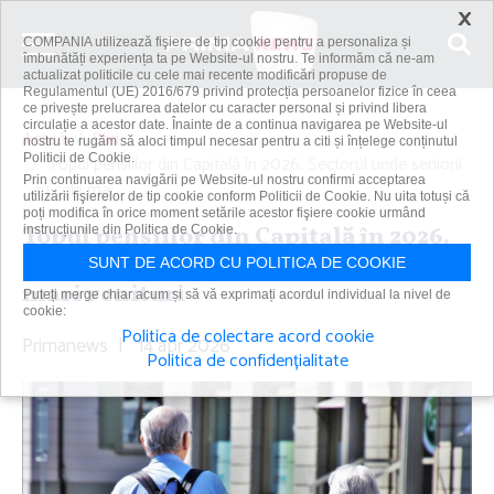
×
COMPANIA utilizează fişiere de tip cookie pentru a personaliza și
îmbunătăți experiența ta pe Website-ul nostru. Te informăm că ne-am
actualizat politicile cu cele mai recente modificări propuse de
Regulamentul (UE) 2016/679 privind protecția persoanelor fizice în ceea
ce privește prelucrarea datelor cu caracter personal și privind libera
circulație a acestor date. Înainte de a continua navigarea pe Website-ul
Acasă
Știri
nostru te rugăm să aloci timpul necesar pentru a citi și înțelege conținutul
Politicii de Cookie.
Topul pensiilor din Capitală în 2026. Sectorul unde seniorii
Prin continuarea navigării pe Website-ul nostru confirmi acceptarea
au cele mai...
utilizării fişierelor de tip cookie conform Politicii de Cookie. Nu uita totuși că
poți modifica în orice moment setările acestor fişiere cookie urmând
Topul pensiilor din Capitală în 2026.
instrucțiunile din Politica de Cookie.
Sectorul unde seniorii au cele mai
SUNT DE ACORD CU POLITICA DE COOKIE
mari venituri
Puteți merge chiar acum și să vă exprimați acordul individual la nivel de
cookie:
Politica de colectare acord cookie
Primanews
|
14 apr 2026
Politica de confidențialitate