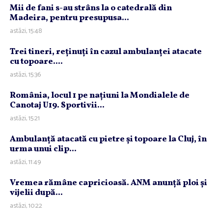
Mii de fani s-au strâns la o catedrală din
Madeira, pentru presupusa...
astăzi, 15:48
Trei tineri, reţinuţi în cazul ambulanţei atacate
cu topoare....
astăzi, 15:36
România, locul 1 pe naţiuni la Mondialele de
Canotaj U19. Sportivii...
astăzi, 15:21
Ambulanţă atacată cu pietre şi topoare la Cluj, în
urma unui clip...
astăzi, 11:49
Vremea rămâne capricioasă. ANM anunţă ploi şi
vijelii după...
astăzi, 10:22