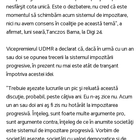
nesfârşit cota unică. Este o dezbatere, nu cred că este
momentul să schimbăm acum sistemul de impozitare,
nici nu avem consens în coaliţie pe această temă”, a
afirmat, luni seară,Tanczos Barna, la Digi 24.
Vicepremierul UDMR a declarat că, dacă în urmă cu un an
sau doi se opunea trecerii la sistemul impozitării
progresive, în prezent nu mai este atât de tranşant
împotriva acestei idei.
”Trebuie aşezate lucrurile un pic şi reluată această
discuţie, probabil, peste câţiva ani. Eu n-aş zice nu. Acum
un an sau doi ani aş fi zis nu hotărât la impozitarea
progresivă. Înţeleg, sunt foarte multe argumente pro,
sunt argumente contra, înţeleg de ce în anumite societăţi
este sistemul de impozitare progresivă. Vorbim de
societăţi aşezate, societăţi cu valori democratice şi de