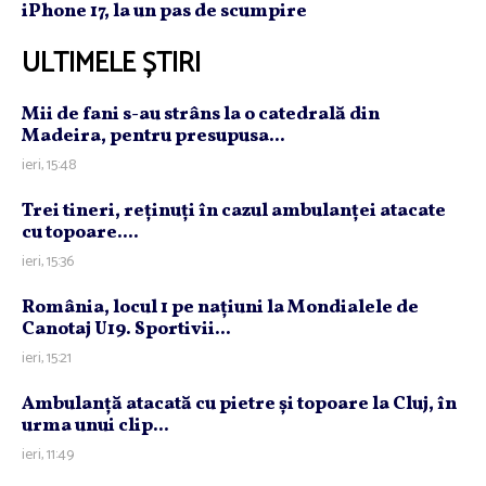
iPhone 17, la un pas de scumpire
ULTIMELE ȘTIRI
Mii de fani s-au strâns la o catedrală din
Madeira, pentru presupusa...
ieri, 15:48
Trei tineri, reţinuţi în cazul ambulanţei atacate
cu topoare....
ieri, 15:36
România, locul 1 pe naţiuni la Mondialele de
Canotaj U19. Sportivii...
ieri, 15:21
Ambulanţă atacată cu pietre şi topoare la Cluj, în
urma unui clip...
ieri, 11:49