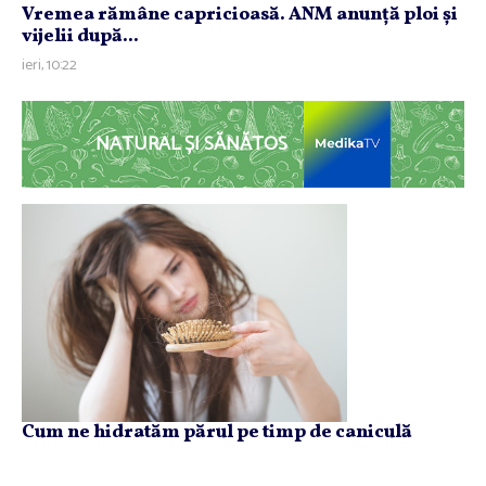
Vremea rămâne capricioasă. ANM anunţă ploi şi
vijelii după...
ieri, 10:22
NATURAL ȘI SĂNĂTOS
Cum ne hidratăm părul pe timp de caniculă