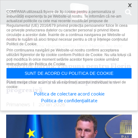
×
COMPANIA utilizează fişiere de tip cookie pentru a personaliza și
îmbunătăți experiența ta pe Website-ul nostru. Te informăm că ne-am
actualizat politicile cu cele mai recente modificări propuse de
Regulamentul (UE) 2016/679 privind protecția persoanelor fizice în ceea
ce privește prelucrarea datelor cu caracter personal și privind libera
circulație a acestor date. Înainte de a continua navigarea pe Website-ul
Acasă
Știri
nostru te rugăm să aloci timpul necesar pentru a citi și înțelege conținutul
Politicii de Cookie.
Tanczos Barna, răspuns pentru Florin Manole: Nu este
Prin continuarea navigării pe Website-ul nostru confirmi acceptarea
momentul ca România...
utilizării fişierelor de tip cookie conform Politicii de Cookie. Nu uita totuși că
poți modifica în orice moment setările acestor fişiere cookie urmând
Tanczos Barna, răspuns pentru Florin
instrucțiunile din Politica de Cookie.
Manole: Nu este momentul ca
SUNT DE ACORD CU POLITICA DE COOKIE
România să treacă la impozitarea
Puteți merge chiar acum și să vă exprimați acordul individual la nivel de
cookie:
progresivă
Politica de colectare acord cookie
Politica de confidențialitate
Primanews
|
20 ian 2026