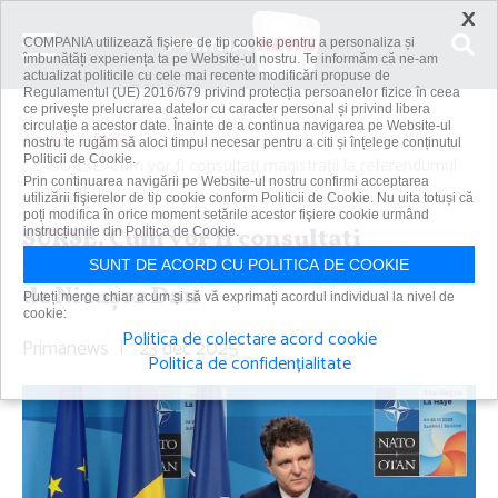
×
COMPANIA utilizează fişiere de tip cookie pentru a personaliza și
îmbunătăți experiența ta pe Website-ul nostru. Te informăm că ne-am
actualizat politicile cu cele mai recente modificări propuse de
Regulamentul (UE) 2016/679 privind protecția persoanelor fizice în ceea
ce privește prelucrarea datelor cu caracter personal și privind libera
circulație a acestor date. Înainte de a continua navigarea pe Website-ul
Acasă
Știri
nostru te rugăm să aloci timpul necesar pentru a citi și înțelege conținutul
Politicii de Cookie.
SURSE. Cum vor fi consultaţi magistraţii la referendumul
Prin continuarea navigării pe Website-ul nostru confirmi acceptarea
anunţat de...
utilizării fişierelor de tip cookie conform Politicii de Cookie. Nu uita totuși că
poți modifica în orice moment setările acestor fişiere cookie urmând
SURSE. Cum vor fi consultaţi
instrucțiunile din Politica de Cookie.
magistraţii la referendumul anunţat
SUNT DE ACORD CU POLITICA DE COOKIE
de Nicuşor Dan
Puteți merge chiar acum și să vă exprimați acordul individual la nivel de
cookie:
Politica de colectare acord cookie
Primanews
|
23 dec 2025
Politica de confidențialitate