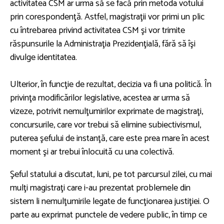
activitatea CSM ar urma să se facă prin metoda votului
prin corespondenţă. Astfel, magistraţii vor primi un plic
cu întrebarea privind activitatea CSM şi vor trimite
răspunsurile la Administraţia Prezidenţială, fără să îşi
divulge identitatea.
Ulterior, în funcţie de rezultat, decizia va fi una politică. În
privinţa modificărilor legislative, acestea ar urma să
vizeze, potrivit nemulţumirilor exprimate de magistraţi,
concursurile, care vor trebui să elimine subiectivismul,
puterea şefului de instanţă, care este prea mare în acest
moment şi ar trebui înlocuită cu una colectivă.
Şeful statului a discutat, luni, pe tot parcursul zilei, cu mai
mulţi magistraţi care i-au prezentat problemele din
sistem li nemulţumirile legate de funcţionarea justiţiei. O
parte au exprimat punctele de vedere public, în timp ce