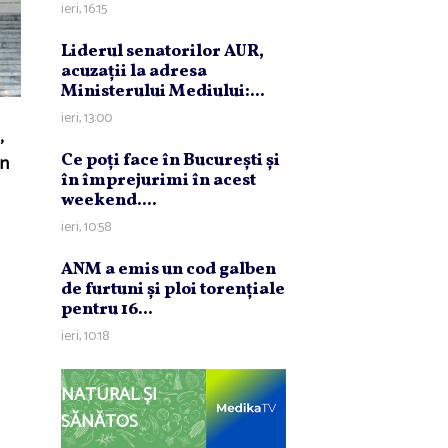
ieri, 16:15
Liderul senatorilor AUR,
acuzaţii la adresa
Ministerului Mediului:...
ieri, 13:00
,
in
Ce poţi face în Bucureşti şi
în împrejurimi în acest
weekend....
ieri, 10:58
ANM a emis un cod galben
de furtuni şi ploi torenţiale
pentru 16...
ieri, 10:18
NATURAL ȘI
SĂNĂTOS