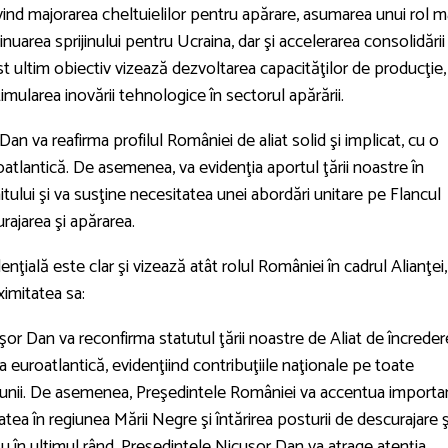
nd majorarea cheltuielilor pentru apărare, asumarea unui rol m
inuarea sprijinului pentru Ucraina, dar şi accelerarea consolidării
t ultim obiectiv vizează dezvoltarea capacităţilor de producţie,
mularea inovării tehnologice în sectorul apărării.
Dan va reafirma profilul României de aliat solid şi implicat, cu o
atlantică. De asemenea, va evidenţia aportul ţării noastre în
lui şi va susţine necesitatea unei abordări unitare pe Flancul
urajarea şi apărarea.
ţială este clar şi vizează atât rolul României în cadrul Alianţei,
ximitatea sa:
or Dan va reconfirma statutul ţării noastre de Aliat de încreder
a euroatlantică, evidenţiind contribuţiile naţionale pe toate
iunii. De asemenea, Preşedintele României va accentua importa
tatea în regiunea Mării Negre şi întărirea posturii de descurajare ş
Nu în ultimul rând, Preşedintele Nicuşor Dan va atrage atenţia