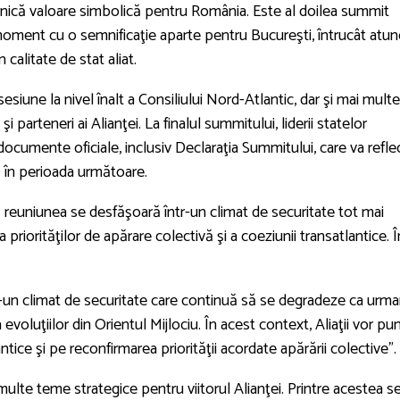
ică valoare simbolică pentru România. Este al doilea summit
moment cu o semnificaţie aparte pentru Bucureşti, întrucât atun
calitate de stat aliat.
siune la nivel înalt a Consiliului Nord-Atlantic, dar şi mai multe
parteneri ai Alianţei. La finalul summitului, liderii statelor
umente oficiale, inclusiv Declaraţia Summitului, care va refle
O în perioada următoare.
ă reuniunea se desfăşoară într-un climat de securitate tot mai
 priorităţilor de apărare colectivă şi a coeziunii transatlantice. Î
ntr-un climat de securitate care continuă să se degradeze ca urma
 evoluţiilor din Orientul Mijlociu. În acest context, Aliaţii vor pu
tice şi pe reconfirmarea priorităţii acordate apărării colective”.
te teme strategice pentru viitorul Alianţei. Printre acestea s