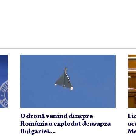
O dronă venind dinspre
Li
România a explodat deasupra
ac
Bulgariei....
Me