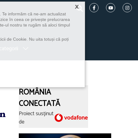
×
u. Te informăm că ne-am actualizat
izice în ceea ce privește prelucrarea
te-ul nostru te rugăm să aloci timpul
icii de Cookie. Nu uita totuși că poți
categorii
ROMÂNIA
CONECTATĂ
în
Proiect susținut
de