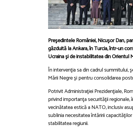
Preşedintele României, Nicuşor Dan, part
găzduită la Ankara, în Turcia, într-un co
Ucraina şi de instabilitatea din Orientul M
În intervenţia sa din cadrul summitului, ş
Mării Negre şi pentru consolidarea postur
Potrivit Administraţiei Prezidenţiale, R
privind importanţa securităţii regionale, î
vecinătatea estică a NATO, inclusiv asup
sublinia necesitatea întăririi capacităţil
stabilitatea regiunii.