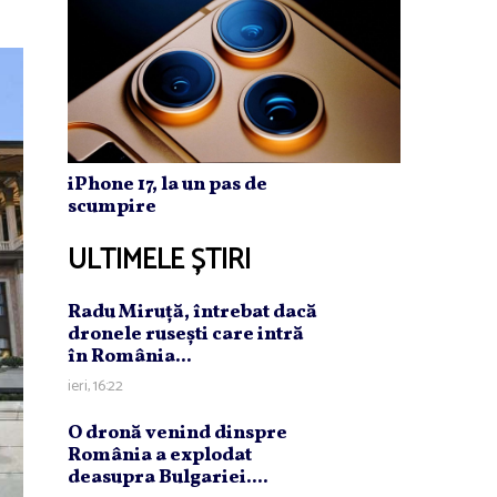
iPhone 17, la un pas de
scumpire
ULTIMELE ȘTIRI
Radu Miruţă, întrebat dacă
dronele ruseşti care intră
în România...
ieri, 16:22
O dronă venind dinspre
România a explodat
deasupra Bulgariei....