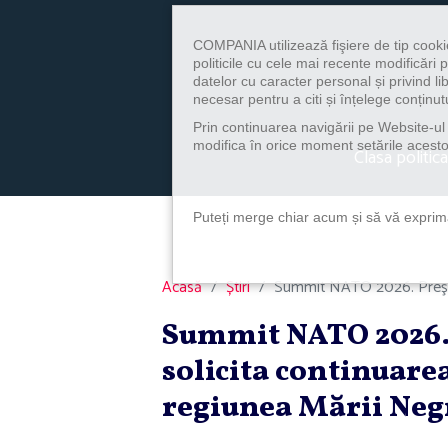
COMPANIA utilizează fişiere de tip cooki
politicile cu cele mai recente modificăr
datelor cu caracter personal și privind l
necesar pentru a citi și înțelege conținutu
Prin continuarea navigării pe Website-ul n
modifica în orice moment setările acestor
Clasa politica
Puteți merge chiar acum și să vă exprimaț
Acasă
Știri
Summit NATO 2026. Preşedi
Summit NATO 2026. 
solicita continuarea
regiunea Mării Neg