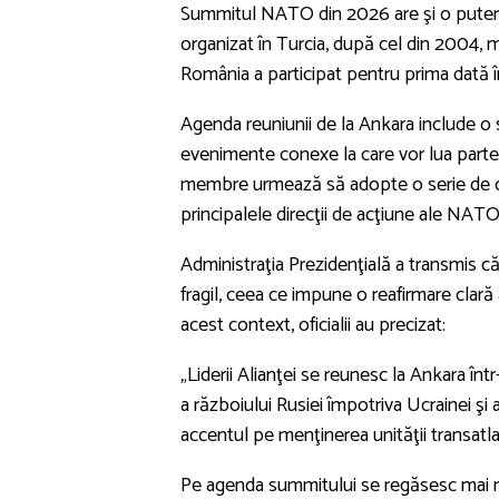
Summitul NATO din 2026 are şi o putern
organizat în Turcia, după cel din 2004, 
România a participat pentru prima dată în 
Agenda reuniunii de la Ankara include o se
evenimente conexe la care vor lua parte şi 
membre urmează să adopte o serie de doc
principalele direcţii de acţiune ale NAT
Administraţia Prezidenţială a transmis c
fragil, ceea ce impune o reafirmare clară a
acest context, oficialii au precizat:
„Liderii Alianţei se reunesc la Ankara î
a războiului Rusiei împotriva Ucrainei şi a
accentul pe menţinerea unităţii transatlan
Pe agenda summitului se regăsesc mai mul