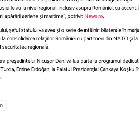
iei le au la nivel regional, inclusiv asupra României, cu accent, 
 apărării aeriene şi maritime”, potrivit
News.ro
.
ui, şeful statului va avea şi o serie de întâlniri bilaterale în marj
i la consolidarea relaţiilor României cu partenerii din NATO şi la
 securitatea regională.
era preşedintelui Nicuşor Dan, va lua parte la programul dedicat
Turcia, Emine Erdoğan, la Palatul Prezidenţial Çankaya Köşkü, î
i.
an