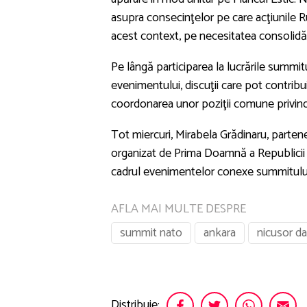
asupra consecinţelor pe care acţiunile Rus
acest context, pe necesitatea consolidării
Pe lângă participarea la lucrările summitul
evenimentului, discuţii care pot contribu
coordonarea unor poziţii comune privind
Tot miercuri, Mirabela Grădinaru, parten
organizat de Prima Doamnă a Republicii 
cadrul evenimentelor conexe summitulu
AFLA MAI MULTE DESPRE
summit nato
ankara
nicusor d
Distribuie: