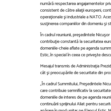
numără respectarea angajamentelor privi
consistent de către aliaţii europeni, cont
operaţionale şi industriale a NATO. Aces
susţinerea companiilor din domeniu şi sti
În cadrul reuniunii, preşedintele Nicuşor 
contribuţie constantă la securitatea euro
domeniile-cheie aflate pe agenda summitu
Estic, în special în ceea ce priveşte desc
Mesajul transmis de Administraţia Preziden
cât şi preocupările de securitate din pro
„În cadrul Summitului, Preşedintele Nicuş
care contribuie semnificativ la securitate
domeniile de interes de pe agenda reun
continuării sprijinului Aliat pentru securi
apărare în mod unitar pe Flancul Estic. 