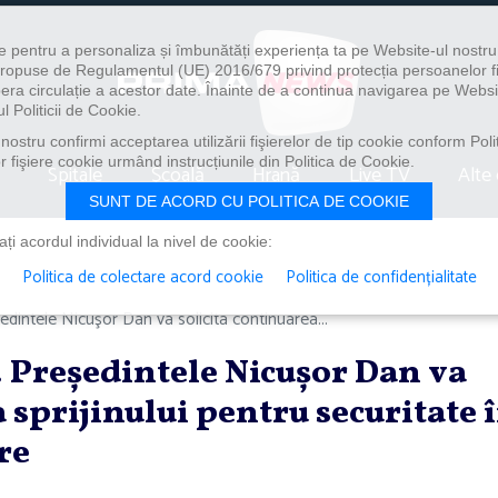
e pentru a personaliza și îmbunătăți experiența ta pe Website-ul nostr
i propuse de Regulamentul (UE) 2016/679 privind protecția persoanelor f
ibera circulație a acestor date. Înainte de a continua navigarea pe Websi
l Politicii de Cookie.
ostru confirmi acceptarea utilizării fişierelor de tip cookie conform Polit
 fişiere cookie urmând instrucțiunile din Politica de Cookie.
Spitale
Școală
Hrană
Live TV
Alte 
SUNT DE ACORD CU POLITICA DE COOKIE
i acordul individual la nivel de cookie:
Politica de colectare acord cookie
Politica de confidențialitate
ntele Nicuşor Dan va solicita continuarea...
Preşedintele Nicuşor Dan va
 sprijinului pentru securitate 
re