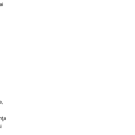
ai
e,
nţa
i