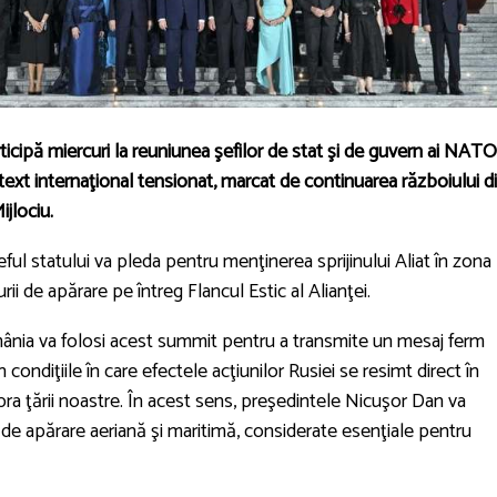
icipă miercuri la reuniunea şefilor de stat şi de guvern ai NATO
ntext internaţional tensionat, marcat de continuarea războiului d
ijlociu.
eful statului va pleda pentru menţinerea sprijinului Aliat în zona
ii de apărare pe întreg Flancul Estic al Alianţei.
omânia va folosi acest summit pentru a transmite un mesaj ferm
n condiţiile în care efectele acţiunilor Rusiei se resimt direct în
ra ţării noastre. În acest sens, preşedintele Nicuşor Dan va
or de apărare aeriană şi maritimă, considerate esenţiale pentru