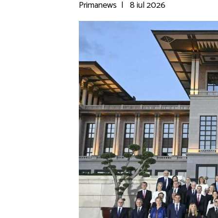
Primanews
|
8 iul 2026