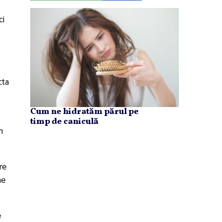
ci
cta
Cum ne hidratăm părul pe
timp de caniculă
n
re
ne
e