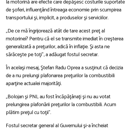
la motorină are efecte care depăşesc costurile suportate
de şoferi, influenţând întreaga economie prin scumpirea
transportului şi, implicit, a produselor şi serviciilor.
„De ce mă îngrijorează atât de tare acest preţ al
motorinei? Pentru că el se transmite imediat în creşterea
generalizată a preţurilor, adică în inflaţie. Şi asta ne
sărăceşte pe toţi”, a adăugat fostul secretar.
În acelaşi mesaj, Ştefan Radu Oprea a susţinut că decizia
de a nu prelungi plafonarea preţurilor la combustibili
aparţine actualei majorităţi.
„Bolojan şi PNL au fost încăpăţânaţi şi nu au votat
prelungirea plafonării preţurilor la combustibili. Acum
plătim preţul cu toţii”.
Fostul secretar general al Guvernului şi-a încheiat