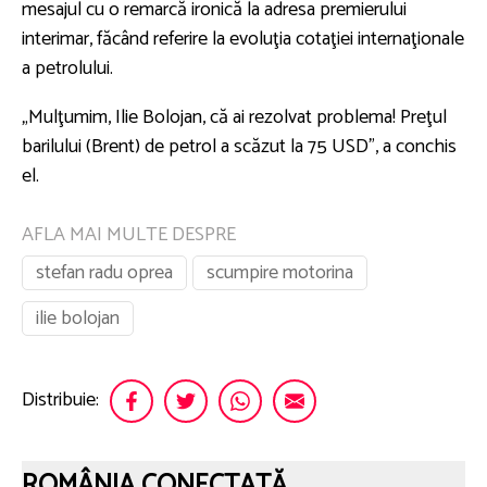
mesajul cu o remarcă ironică la adresa premierului
interimar, făcând referire la evoluţia cotaţiei internaţionale
a petrolului.
„Mulţumim, Ilie Bolojan, că ai rezolvat problema! Preţul
barilului (Brent) de petrol a scăzut la 75 USD”, a conchis
el.
AFLA MAI MULTE DESPRE
stefan radu oprea
scumpire motorina
ilie bolojan
Distribuie:
ROMÂNIA CONECTATĂ