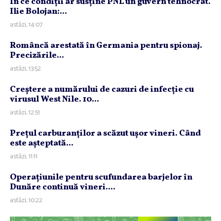
În ce condiţii ar susţine PNL un guvern tehnocrat.
Ilie Bolojan:...
astăzi, 14:07
Româncă arestată în Germania pentru spionaj.
Precizările...
astăzi, 13:52
Creştere a numărului de cazuri de infecţie cu
virusul West Nile. 10...
astăzi, 12:51
Preţul carburanţilor a scăzut uşor vineri. Când
este aşteptată...
astăzi, 11:11
Operaţiunile pentru scufundarea barjelor în
Dunăre continuă vineri....
astăzi, 10:22