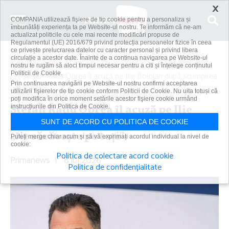
×
COMPANIA utilizează fişiere de tip cookie pentru a personaliza și
îmbunătăți experiența ta pe Website-ul nostru. Te informăm că ne-am
actualizat politicile cu cele mai recente modificări propuse de
Regulamentul (UE) 2016/679 privind protecția persoanelor fizice în ceea
ce privește prelucrarea datelor cu caracter personal și privind libera
circulație a acestor date. Înainte de a continua navigarea pe Website-ul
Acasă
Știri
nostru te rugăm să aloci timpul necesar pentru a citi și înțelege conținutul
Politicii de Cookie.
Ştefan Radu Oprea îl acuză pe Ilie Bolojan după scumpirea
Prin continuarea navigării pe Website-ul nostru confirmi acceptarea
motorinei....
utilizării fişierelor de tip cookie conform Politicii de Cookie. Nu uita totuși că
poți modifica în orice moment setările acestor fişiere cookie urmând
Ştefan Radu Oprea îl acuză pe Ilie
instrucțiunile din Politica de Cookie.
Bolojan după scumpirea motorinei.
SUNT DE ACORD CU POLITICA DE COOKIE
„Ne sărăceşte pe toţi”
Puteți merge chiar acum și să vă exprimați acordul individual la nivel de
cookie:
Politica de colectare acord cookie
Primanews
|
8 iul 2026
Politica de confidențialitate