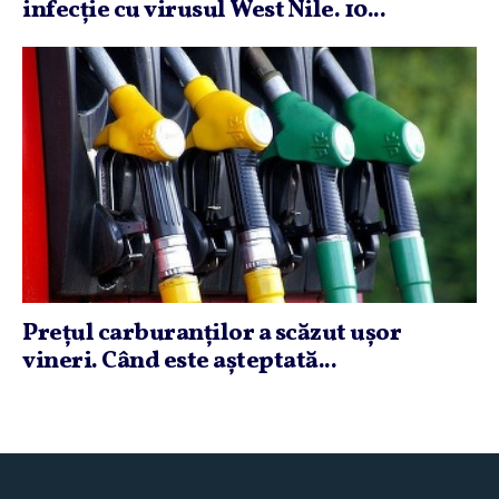
infecţie cu virusul West Nile. 10...
Preţul carburanţilor a scăzut uşor
vineri. Când este aşteptată...