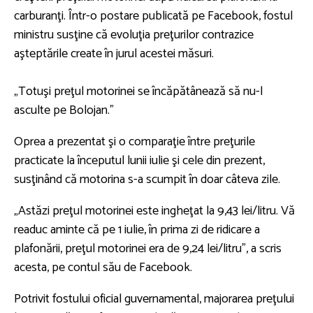
carburanţi. Într-o postare publicată pe Facebook, fostul
ministru susţine că evoluţia preţurilor contrazice
aşteptările create în jurul acestei măsuri.
„Totuşi preţul motorinei se încăpătânează să nu-l
asculte pe Bolojan.”
Oprea a prezentat şi o comparaţie între preţurile
practicate la începutul lunii iulie şi cele din prezent,
susţinând că motorina s-a scumpit în doar câteva zile.
„Astăzi preţul motorinei este ingheţat la 9,43 lei/litru. Vă
readuc aminte că pe 1 iulie, în prima zi de ridicare a
plafonării, preţul motorinei era de 9,24 lei/litru”, a scris
acesta, pe contul său de Facebook.
Potrivit fostului oficial guvernamental, majorarea preţului