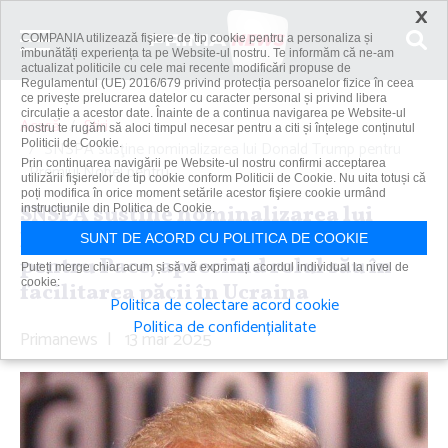
×
COMPANIA utilizează fişiere de tip cookie pentru a personaliza și
îmbunătăți experiența ta pe Website-ul nostru. Te informăm că ne-am
actualizat politicile cu cele mai recente modificări propuse de
Regulamentul (UE) 2016/679 privind protecția persoanelor fizice în ceea
ce privește prelucrarea datelor cu caracter personal și privind libera
circulație a acestor date. Înainte de a continua navigarea pe Website-ul
Acasă
Știri
nostru te rugăm să aloci timpul necesar pentru a citi și înțelege conținutul
Politicii de Cookie.
SNSPA susţine nominalizarea lui Donald Trump pentru
Prin continuarea navigării pe Website-ul nostru confirmi acceptarea
Premiul Nobel pentru...
utilizării fişierelor de tip cookie conform Politicii de Cookie. Nu uita totuși că
poți modifica în orice moment setările acestor fişiere cookie urmând
SNSPA susţine nominalizarea lui
instrucțiunile din Politica de Cookie.
Donald Trump pentru Premiul Nobel
SUNT DE ACORD CU POLITICA DE COOKIE
pentru Pace, apreciind rolul său în
Puteți merge chiar acum și să vă exprimați acordul individual la nivel de
cookie:
facilitarea păcii în Ucraina
Politica de colectare acord cookie
Politica de confidențialitate
Primanews
|
13 mar 2025