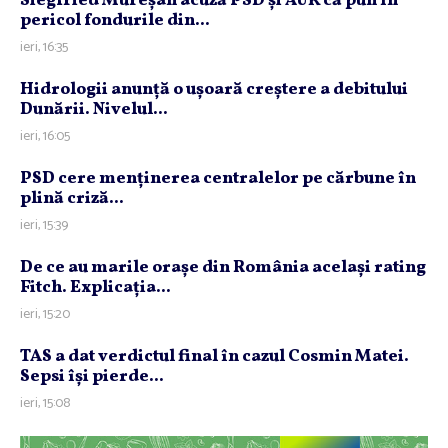
Siegfried Mureşan acuză PSD şi AUR că pun în
pericol fondurile din...
ieri, 16:35
Hidrologii anunţă o uşoară creştere a debitului
Dunării. Nivelul...
ieri, 16:05
PSD cere menţinerea centralelor pe cărbune în
plină criză...
ieri, 15:39
De ce au marile oraşe din România acelaşi rating
Fitch. Explicaţia...
ieri, 15:20
TAS a dat verdictul final în cazul Cosmin Matei.
Sepsi îşi pierde...
ieri, 15:08