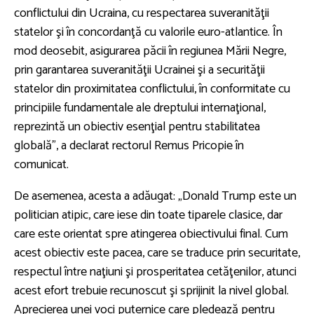
conflictului din Ucraina, cu respectarea suveranităţii
statelor şi în concordanţă cu valorile euro-atlantice. În
mod deosebit, asigurarea păcii în regiunea Mării Negre,
prin garantarea suveranităţii Ucrainei şi a securităţii
statelor din proximitatea conflictului, în conformitate cu
principiile fundamentale ale dreptului internaţional,
reprezintă un obiectiv esenţial pentru stabilitatea
globală”, a declarat rectorul Remus Pricopie în
comunicat.
De asemenea, acesta a adăugat: „Donald Trump este un
politician atipic, care iese din toate tiparele clasice, dar
care este orientat spre atingerea obiectivului final. Cum
acest obiectiv este pacea, care se traduce prin securitate,
respectul între naţiuni şi prosperitatea cetăţenilor, atunci
acest efort trebuie recunoscut şi sprijinit la nivel global.
Aprecierea unei voci puternice care pledează pentru