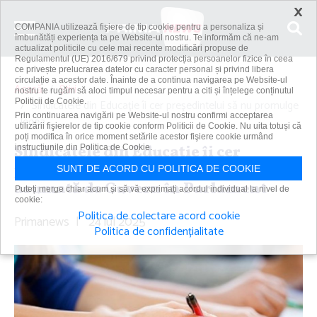
×
COMPANIA utilizează fişiere de tip cookie pentru a personaliza și
îmbunătăți experiența ta pe Website-ul nostru. Te informăm că ne-am
actualizat politicile cu cele mai recente modificări propuse de
Regulamentul (UE) 2016/679 privind protecția persoanelor fizice în ceea
ce privește prelucrarea datelor cu caracter personal și privind libera
circulație a acestor date. Înainte de a continua navigarea pe Website-ul
Acasă
Știri
nostru te rugăm să aloci timpul necesar pentru a citi și înțelege conținutul
Politicii de Cookie.
Sindicatele din Educaţie îi cer preşedintelui să nu promulge
Prin continuarea navigării pe Website-ul nostru confirmi acceptarea
legea...
utilizării fişierelor de tip cookie conform Politicii de Cookie. Nu uita totuși că
poți modifica în orice moment setările acestor fişiere cookie urmând
Sindicatele din Educaţie îi cer
instrucțiunile din Politica de Cookie.
preşedintelui să nu promulge legea
SUNT DE ACORD CU POLITICA DE COOKIE
asumată de Guvern în Parlament
Puteți merge chiar acum și să vă exprimați acordul individual la nivel de
cookie:
Politica de colectare acord cookie
Primanews
|
24 iul 2025
Politica de confidențialitate