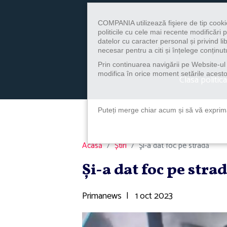
COMPANIA utilizează fişiere de tip cooki
politicile cu cele mai recente modificăr
datelor cu caracter personal și privind l
necesar pentru a citi și înțelege conținutu
Prin continuarea navigării pe Website-ul n
modifica în orice moment setările acestor
Clasa politica
Puteți merge chiar acum și să vă exprimaț
Acasă
Știri
Şi-a dat foc pe stradă
Şi-a dat foc pe stra
Primanews
|
1 oct 2023