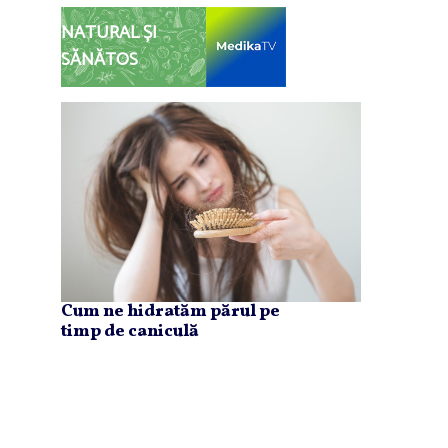
NATURAL ȘI
SĂNĂTOS
Cum ne hidratăm părul pe
timp de caniculă