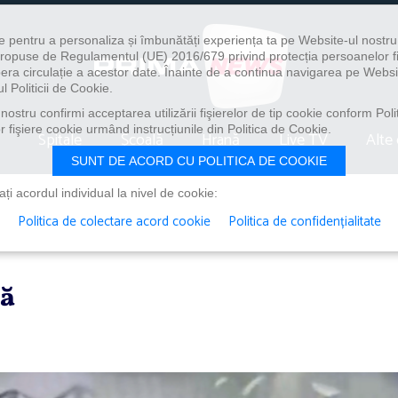
e pentru a personaliza și îmbunătăți experiența ta pe Website-ul nostr
i propuse de Regulamentul (UE) 2016/679 privind protecția persoanelor f
ibera circulație a acestor date. Înainte de a continua navigarea pe Websi
l Politicii de Cookie.
ostru confirmi acceptarea utilizării fişierelor de tip cookie conform Polit
 fişiere cookie urmând instrucțiunile din Politica de Cookie.
Spitale
Școală
Hrană
Live TV
Alte 
SUNT DE ACORD CU POLITICA DE COOKIE
i acordul individual la nivel de cookie:
Politica de colectare acord cookie
Politica de confidențialitate
dă