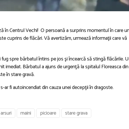
ază în Centrul Vechi! O persoană a surprins momentul în care u
ste cuprins de flăcări. Vă avertizăm, urmează informaţii care vă
ug spre bărbatul întins pe jos şi încearcă să stingă flăcările. 
enit imediat. Bărbatul a ajuns de urgenţă la spitalul Floreasca din
ste în stare gravă.
 s-ar fi autoincendiat din cauza unei decepţii în dragoste.
arsuri
maini
picioare
stare grava