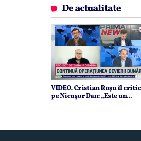
De actualitate
VIDEO. Cristian Roşu îl criti
pe Nicuşor Dan: „Este un...