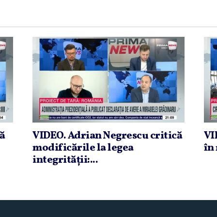
că
VIDEO. Adrian Negrescu critică
VI
modificările la legea
în 
integrităţii:...