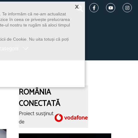
×
u. Te informăm că ne-am actualizat
izice în ceea ce privește prelucrarea
te-ul nostru te rugăm să aloci timpul
icii de Cookie. Nu uita totuși că poți
categorii
ROMÂNIA
CONECTATĂ
Proiect susținut
de