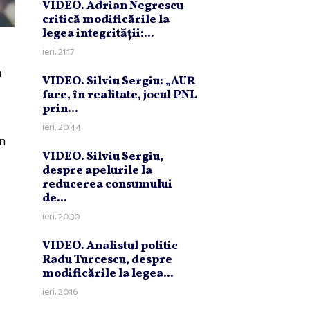
VIDEO. Adrian Negrescu
critică modificările la
legea integrităţii:...
ieri, 21:17
n
VIDEO. Silviu Sergiu: „AUR
face, în realitate, jocul PNL
prin...
ieri, 20:44
Un
VIDEO. Silviu Sergiu,
despre apelurile la
reducerea consumului
de...
ieri, 20:30
VIDEO. Analistul politic
Radu Turcescu, despre
modificările la legea...
ieri, 20:16