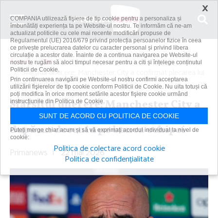
×
COMPANIA utilizează fişiere de tip cookie pentru a personaliza și
îmbunătăți experiența ta pe Website-ul nostru. Te informăm că ne-am
actualizat politicile cu cele mai recente modificări propuse de
Regulamentul (UE) 2016/679 privind protecția persoanelor fizice în ceea
ce privește prelucrarea datelor cu caracter personal și privind libera
circulație a acestor date. Înainte de a continua navigarea pe Website-ul
Acasă
Știri
nostru te rugăm să aloci timpul necesar pentru a citi și înțelege conținutul
Politicii de Cookie.
Sfârşitul unei ere: Manchester City a confirmat plecarea lui
Prin continuarea navigării pe Website-ul nostru confirmi acceptarea
Pep Guardiola,...
utilizării fişierelor de tip cookie conform Politicii de Cookie. Nu uita totuși că
poți modifica în orice moment setările acestor fişiere cookie urmând
Sfârşitul unei ere: Manchester City a
instrucțiunile din Politica de Cookie.
confirmat plecarea lui Pep Guardiola,
SUNT DE ACORD CU POLITICA DE COOKIE
după un deceniu pe banca echipei
Puteți merge chiar acum și să vă exprimați acordul individual la nivel de
cookie:
Politica de colectare acord cookie
Primanews
|
22 mai 2026
Politica de confidențialitate