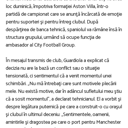
loc duminică, împotriva formaţiei Aston Villa, într-o
partidă de campionat care se anunţă încărcată de emoţie
pentru suporteri şi pentru întreg clubul. După
despărţirea de banca tehnică, spaniolul va rămâne însă în
structura grupului, urmând să ocupe funcţia de
ambasador al City Football Group.
În mesajul transmis de club, Guardiola a explicat că
decizia nu are la bază un conflict sau o situaţie
tensionată, ci sentimentul că a venit momentul unei
schimbări. „Nu mă întrebaţi care sunt motivele plecării
mele. Nu există motive, dar în adâncul sufletului meu ştiu
că a sosit momentul”, a declarat tehnicianul. El a vorbit şi
despre legătura puternică pe care a construit-o cu oraşul
şi clubul în ultimul deceniu: „Sentimentele, oamenii,
amintirile şi dragostea pe care o port pentru Manchester