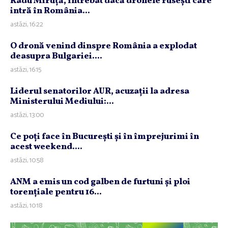
Radu Miruţă, întrebat dacă dronele ruseşti care
intră în România...
astăzi, 16:22
O dronă venind dinspre România a explodat
deasupra Bulgariei....
astăzi, 16:15
Liderul senatorilor AUR, acuzaţii la adresa
Ministerului Mediului:...
astăzi, 13:00
Ce poţi face în Bucureşti şi în împrejurimi în
acest weekend....
astăzi, 10:58
ANM a emis un cod galben de furtuni şi ploi
torenţiale pentru 16...
astăzi, 10:18