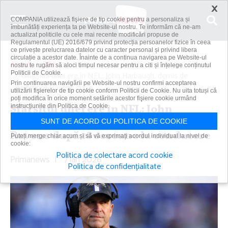
×
COMPANIA utilizează fişiere de tip cookie pentru a personaliza și
îmbunătăți experiența ta pe Website-ul nostru. Te informăm că ne-am
actualizat politicile cu cele mai recente modificări propuse de
Regulamentul (UE) 2016/679 privind protecția persoanelor fizice în ceea
ce privește prelucrarea datelor cu caracter personal și privind libera
circulație a acestor date. Înainte de a continua navigarea pe Website-ul
Acasă
Știri
nostru te rugăm să aloci timpul necesar pentru a citi și înțelege conținutul
Politicii de Cookie.
Sfârşitul unei ere în NFL: John Harbaugh, demis de
Prin continuarea navigării pe Website-ul nostru confirmi acceptarea
Baltimore Ravens după...
utilizării fişierelor de tip cookie conform Politicii de Cookie. Nu uita totuși că
poți modifica în orice moment setările acestor fişiere cookie urmând
Sfârşitul unei ere în NFL: John
instrucțiunile din Politica de Cookie.
Harbaugh, demis de Baltimore
SUNT DE ACORD CU POLITICA DE COOKIE
Ravens după 18 sezoane la conducere
Puteți merge chiar acum și să vă exprimați acordul individual la nivel de
cookie:
Politica de colectare acord cookie
Primanews
|
7 ian 2026
Politica de confidențialitate