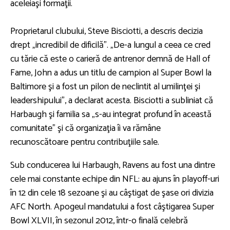
aceleiaşi formaţii.
Proprietarul clubului,
Steve Bisciotti
, a descris decizia
drept „incredibil de dificilă”. „De-a lungul a ceea ce cred
cu tărie că este o carieră de antrenor demnă de Hall of
Fame, John a adus un titlu de campion al Super Bowl la
Baltimore şi a fost un pilon de neclintit al umilinţei şi
leadershipului”, a declarat acesta. Bisciotti a subliniat că
Harbaugh şi familia sa „s-au integrat profund în această
comunitate” şi că organizaţia îi va rămâne
recunoscătoare pentru contribuţiile sale.
Sub conducerea lui Harbaugh, Ravens au fost una dintre
cele mai constante echipe din NFL: au ajuns în playoff-uri
în 12 din cele 18 sezoane şi au câştigat de şase ori divizia
AFC North. Apogeul mandatului a fost câştigarea Super
Bowl XLVII, în sezonul 2012, într-o finală celebră