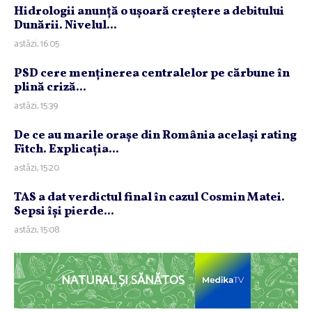
Hidrologii anunţă o uşoară creştere a debitului
Dunării. Nivelul...
astăzi, 16:05
PSD cere menţinerea centralelor pe cărbune în
plină criză...
astăzi, 15:39
De ce au marile oraşe din România acelaşi rating
Fitch. Explicaţia...
astăzi, 15:20
TAS a dat verdictul final în cazul Cosmin Matei.
Sepsi îşi pierde...
astăzi, 15:08
NATURAL ȘI SĂNĂTOS