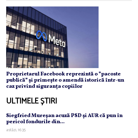
Proprietarul Facebook reprezintă o ”pacoste
publică” și primește o amendă istorică într-un
caz privind siguranța copiilor
ULTIMELE ȘTIRI
Siegfried Mureşan acuză PSD şi AUR că pun în
pericol fondurile din...
astăzi, 16:35