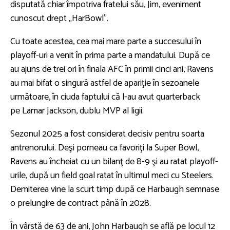
disputată chiar împotriva fratelui său, Jim, eveniment
cunoscut drept „HarBowl”.
Cu toate acestea, cea mai mare parte a succesului în
playoff-uri a venit în prima parte a mandatului. După ce
au ajuns de trei ori în finala AFC în primii cinci ani, Ravens
au mai bifat o singură astfel de apariţie în sezoanele
următoare, în ciuda faptului că l-au avut quarterback
pe
Lamar Jackson
, dublu MVP al ligii.
Sezonul 2025 a fost considerat decisiv pentru soarta
antrenorului. Deşi porneau ca favoriţi la Super Bowl,
Ravens au încheiat cu un bilanţ de 8-9 şi au ratat playoff-
urile, după un field goal ratat în ultimul meci cu Steelers.
Demiterea vine la scurt timp după ce Harbaugh semnase
o prelungire de contract până în 2028.
În vârstă de 63 de ani, John Harbaugh se află pe locul 12