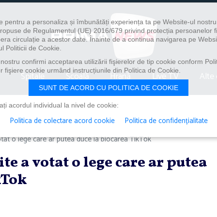
e pentru a personaliza și îmbunătăți experiența ta pe Website-ul nostr
i propuse de Regulamentul (UE) 2016/679 privind protecția persoanelor f
ibera circulație a acestor date. Înainte de a continua navigarea pe Websi
l Politicii de Cookie.
ostru confirmi acceptarea utilizării fişierelor de tip cookie conform Polit
 fişiere cookie urmând instrucțiunile din Politica de Cookie.
Spitale
Școală
Hrană
Live TV
Alte 
SUNT DE ACORD CU POLITICA DE COOKIE
i acordul individual la nivel de cookie:
Politica de colectare acord cookie
Politica de confidențialitate
otat o lege care ar putea duce la blocarea TikTok
te a votat o lege care ar putea
kTok