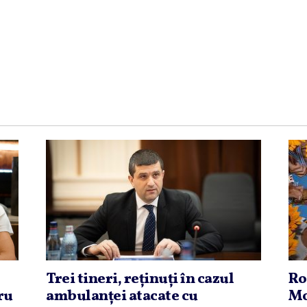
Trei tineri, reţinuţi în cazul
Ro
ru
ambulanţei atacate cu
Mo