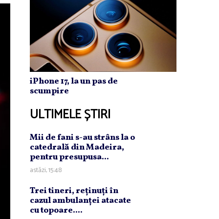
iPhone 17, la un pas de
scumpire
ULTIMELE ȘTIRI
Mii de fani s-au strâns la o
catedrală din Madeira,
pentru presupusa...
astăzi, 15:48
Trei tineri, reţinuţi în
cazul ambulanţei atacate
cu topoare....