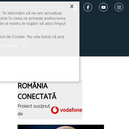
×
u. Te informăm că ne-am actualizat
izice în ceea ce privește prelucrarea
te-ul nostru te rugăm să aloci timpul
icii de Cookie. Nu uita totuși că poți
categorii
ROMÂNIA
CONECTATĂ
Proiect susținut
de