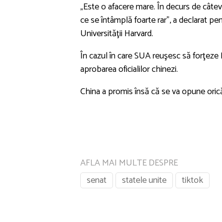
„Este o afacere mare. În decurs de câte
ce se întâmplă foarte rar”, a declarat pe
Universităţii Harvard.
În cazul în care SUA reuşesc să forţeze
aprobarea oficialilor chinezi.
China a promis însă că se va opune oricăr
AFLA MAI MULTE DESPRE
senat
statele unite
tiktok