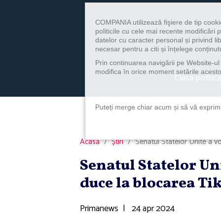
COMPANIA utilizează fişiere de tip cooki
politicile cu cele mai recente modificăr
datelor cu caracter personal și privind l
necesar pentru a citi și înțelege conținutu
Prin continuarea navigării pe Website-ul n
modifica în orice moment setările acestor
Clasa politica
Puteți merge chiar acum și să vă exprimaț
Acasă
Știri
Senatul Statelor Unite a v
Senatul Statelor Uni
duce la blocarea Ti
Primanews
|
24 apr 2024