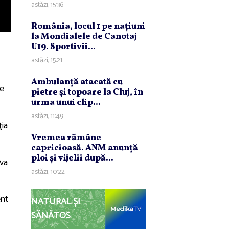
astăzi, 15:36
România, locul 1 pe naţiuni
la Mondialele de Canotaj
U19. Sportivii...
astăzi, 15:21
Ambulanţă atacată cu
se
pietre şi topoare la Cluj, în
urma unui clip...
astăzi, 11:49
ţia
Vremea rămâne
capricioasă. ANM anunţă
ploi şi vijelii după...
 va
astăzi, 10:22
ent
NATURAL ȘI
SĂNĂTOS