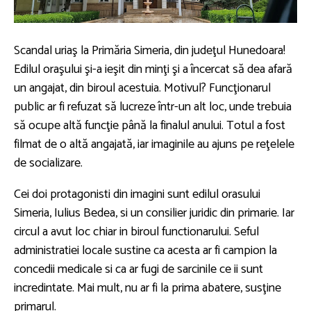
Scandal uriaş la Primăria Simeria, din judeţul Hunedoara!
Edilul oraşului şi-a ieşit din minţi şi a încercat să dea afară
un angajat, din biroul acestuia. Motivul? Funcţionarul
public ar fi refuzat să lucreze într-un alt loc, unde trebuia
să ocupe altă funcţie până la finalul anului. Totul a fost
filmat de o altă angajată, iar imaginile au ajuns pe reţelele
de socializare.
Cei doi protagonisti din imagini sunt edilul orasului
Simeria, Iulius Bedea, si un consilier juridic din primarie. Iar
circul a avut loc chiar in biroul functionarului. Seful
administratiei locale sustine ca acesta ar fi campion la
concedii medicale si ca ar fugi de sarcinile ce ii sunt
incredintate. Mai mult, nu ar fi la prima abatere, susţine
primarul.