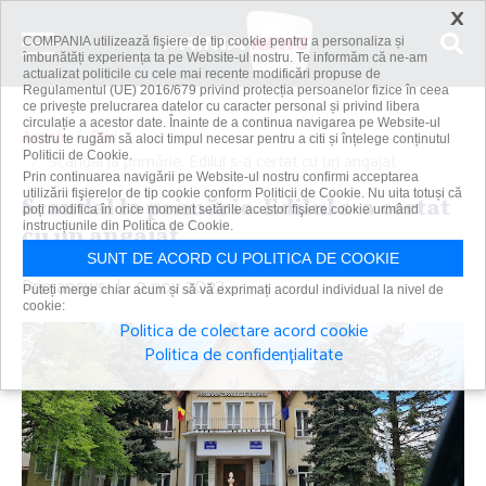
×
COMPANIA utilizează fişiere de tip cookie pentru a personaliza și
îmbunătăți experiența ta pe Website-ul nostru. Te informăm că ne-am
actualizat politicile cu cele mai recente modificări propuse de
Regulamentul (UE) 2016/679 privind protecția persoanelor fizice în ceea
ce privește prelucrarea datelor cu caracter personal și privind libera
circulație a acestor date. Înainte de a continua navigarea pe Website-ul
Acasă
Știri
nostru te rugăm să aloci timpul necesar pentru a citi și înțelege conținutul
Politicii de Cookie.
Scandal la primărie. Edilul s-a certat cu un angajat
Prin continuarea navigării pe Website-ul nostru confirmi acceptarea
utilizării fişierelor de tip cookie conform Politicii de Cookie. Nu uita totuși că
Scandal la primărie. Edilul s-a certat
poți modifica în orice moment setările acestor fişiere cookie urmând
instrucțiunile din Politica de Cookie.
cu un angajat
SUNT DE ACORD CU POLITICA DE COOKIE
Primanews
|
9 nov 2023
Puteți merge chiar acum și să vă exprimați acordul individual la nivel de
cookie:
Politica de colectare acord cookie
Politica de confidențialitate