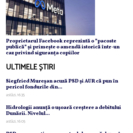
Proprietarul Facebook reprezintă o ”pacoste
publică” și primește o amendă istorică într-un
caz privind siguranța copiilor
ULTIMELE ȘTIRI
Siegfried Mureşan acuză PSD şi AUR că pun în
pericol fondurile din...
astăzi, 16:35
Hidrologii anunţă o uşoară creştere a debitului
Dunării. Nivelul...
astăzi, 16:05