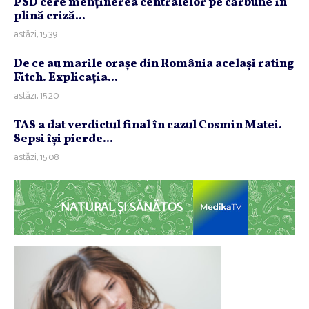
PSD cere menţinerea centralelor pe cărbune în
plină criză...
astăzi, 15:39
De ce au marile oraşe din România acelaşi rating
Fitch. Explicaţia...
astăzi, 15:20
TAS a dat verdictul final în cazul Cosmin Matei.
Sepsi îşi pierde...
astăzi, 15:08
NATURAL ȘI SĂNĂTOS