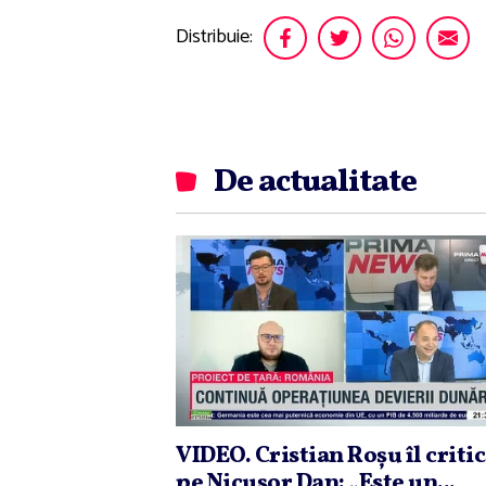
Distribuie:
De actualitate
VIDEO. Cristian Roşu îl criti
pe Nicuşor Dan: „Este un...