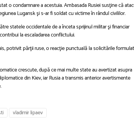
istat o condamnare a acestuia. Ambasada Rusiei susţine că atac
egiunea Lugansk şi s-ar fi soldat cu victime în rândul civililor.
re statele occidentale de a înceta sprijinul militar şi financiar
ontribui la escaladarea conflictului.
 potrivit părţii ruse, o reacţie punctuală la solicitările formula
iplomatice crescute, după ce mai multe state au avertizat asupra
 diplomatice din Kiev, iar Rusia a transmis anterior avertismente
.
ti
vladimir lipaev