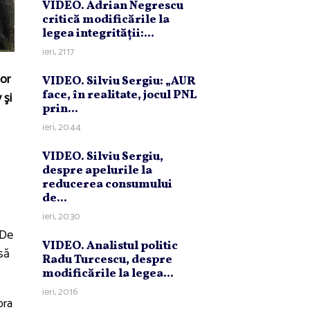
VIDEO. Adrian Negrescu
critică modificările la
legea integrităţii:...
ieri, 21:17
lor
VIDEO. Silviu Sergiu: „AUR
face, în realitate, jocul PNL
 şi
prin...
ieri, 20:44
VIDEO. Silviu Sergiu,
despre apelurile la
reducerea consumului
de...
ieri, 20:30
 De
VIDEO. Analistul politic
să
Radu Turcescu, despre
modificările la legea...
ieri, 20:16
pra