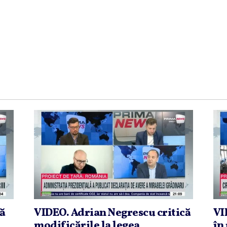
că
VIDEO. Adrian Negrescu critică
VI
modificările la legea
în 