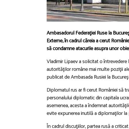
Ambasadorul Federaţiei Ruse la Bucureşti,
Externe, în cadrul căreia a cerut Românie
să condamne atacurile asupra unor obiect
Vladimir Lipaev
a solicitat o întrevedere 
autorităţilor române mai multe poziţii ale
publicat de Ambasada Rusiei la Bucureşt
Diplomatul rus ar fi cerut României să 
personalului diplomatic din capitala ucra
asemenea, acesta a îndemnat autorităţil
evite expunerea inutilă a diplomaţilor la 
În cadrul discuţiilor, partea rusă a criti