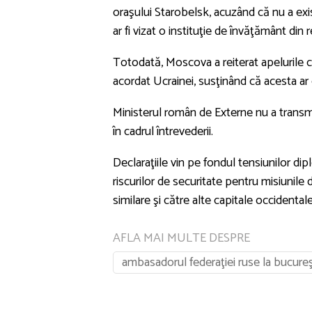
oraşului Starobelsk, acuzând că nu a ex
ar fi vizat o instituţie de învăţământ din r
Totodată, Moscova a reiterat apelurile căt
acordat Ucrainei, susţinând că acesta ar c
Ministerul român de Externe nu a transmis,
în cadrul întrevederii.
Declaraţiile vin pe fondul tensiunilor d
riscurilor de securitate pentru misiunile
similare şi către alte capitale occidentale
AFLA MAI MULTE DESPRE
ambasadorul federaţiei ruse la bucureş