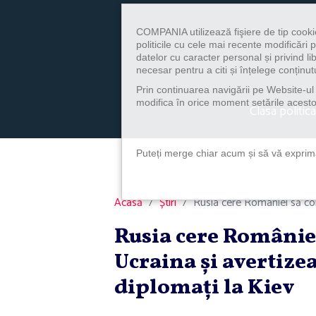
COMPANIA utilizează fişiere de tip cooki
politicile cu cele mai recente modificăr
datelor cu caracter personal și privind l
necesar pentru a citi și înțelege conținutu
Prin continuarea navigării pe Website-ul n
modifica în orice moment setările acestor
Clasa politica
Puteți merge chiar acum și să vă exprimaț
Acasă
Știri
Rusia cere României să con
Rusia cere Românie
Ucraina şi avertize
diplomaţi la Kiev