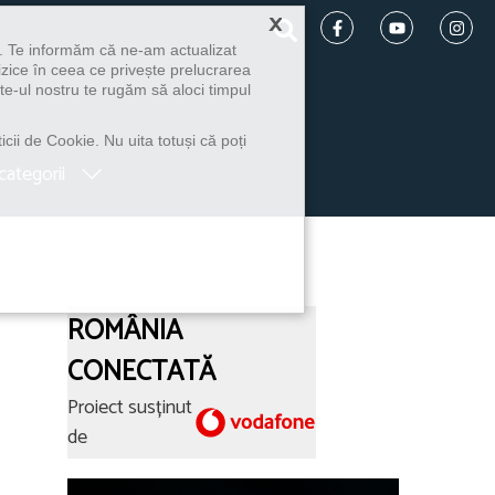
×
u. Te informăm că ne-am actualizat
izice în ceea ce privește prelucrarea
te-ul nostru te rugăm să aloci timpul
icii de Cookie. Nu uita totuși că poți
categorii
ROMÂNIA
CONECTATĂ
Proiect susținut
de