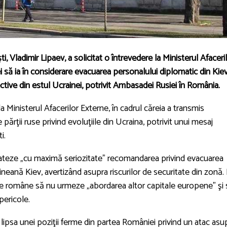
 Vladimir Lipaev, a solicitat o întrevedere la Ministerul Afaceri
i să ia în considerare evacuarea personalului diplomatic din Kiev
ive din estul Ucrainei, potrivit Ambasadei Rusiei în România.
la Ministerul Afacerilor Externe, în cadrul căreia a transmis
 părţii ruse privind evoluţiile din Ucraina, potrivit unui mesaj
i.
trateze „cu maximă seriozitate” recomandarea privind evacuarea
ineană Kiev, avertizând asupra riscurilor de securitate din zonă.
e române să nu urmeze „abordarea altor capitale europene” şi 
pericole.
cat lipsa unei poziţii ferme din partea României privind un atac asu