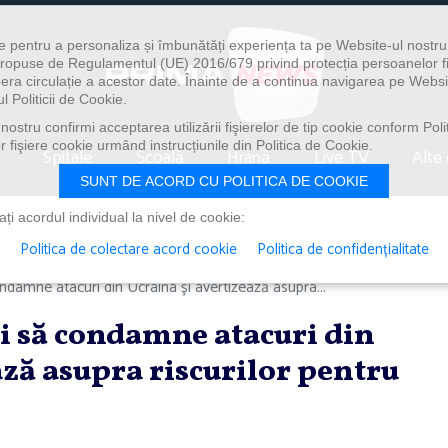
e pentru a personaliza și îmbunătăți experiența ta pe Website-ul nostr
i propuse de Regulamentul (UE) 2016/679 privind protecția persoanelor f
ibera circulație a acestor date. Înainte de a continua navigarea pe Websi
l Politicii de Cookie.
ostru confirmi acceptarea utilizării fişierelor de tip cookie conform Polit
 fişiere cookie urmând instrucțiunile din Politica de Cookie.
Spitale
Școală
Hrană
Live TV
Alte 
SUNT DE ACORD CU POLITICA DE COOKIE
i acordul individual la nivel de cookie:
Politica de colectare acord cookie
Politica de confidențialitate
damne atacuri din Ucraina şi avertizează asupra...
i să condamne atacuri din
ază asupra riscurilor pentru