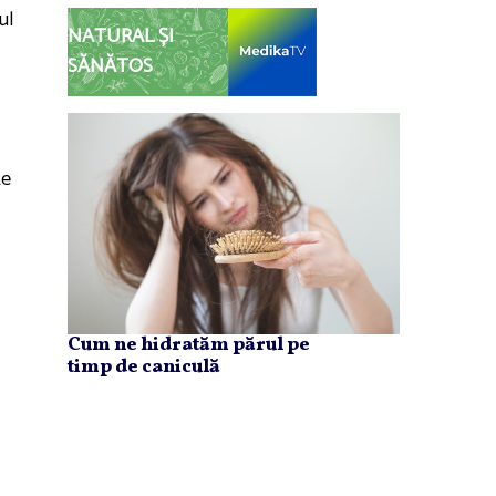
ul
NATURAL ȘI
SĂNĂTOS
te
Cum ne hidratăm părul pe
timp de caniculă