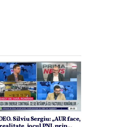
DEO. Silviu Sergiu: „AUR face,
realitate, jocul PNL prin...