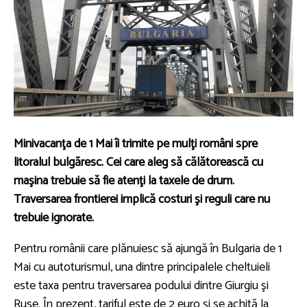
Minivacanţa de 1 Mai îi trimite pe mulţi români spre
litoralul bulgăresc. Cei care aleg să călătorească cu
maşina trebuie să fie atenţi la taxele de drum.
Traversarea frontierei implică costuri şi reguli care nu
trebuie ignorate.
Pentru românii care plănuiesc să ajungă în Bulgaria de 1
Mai cu autoturismul, una dintre principalele cheltuieli
este taxa pentru traversarea podului dintre
Giurgiu
şi
Ruse
. În prezent, tariful este de 2 euro şi se achită la