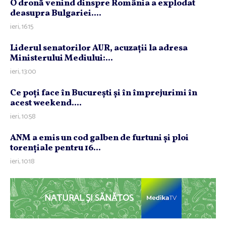
O dronă venind dinspre România a explodat
deasupra Bulgariei....
ieri, 16:15
Liderul senatorilor AUR, acuzaţii la adresa
Ministerului Mediului:...
ieri, 13:00
Ce poţi face în Bucureşti şi în împrejurimi în
acest weekend....
ieri, 10:58
ANM a emis un cod galben de furtuni şi ploi
torenţiale pentru 16...
ieri, 10:18
NATURAL ȘI SĂNĂTOS