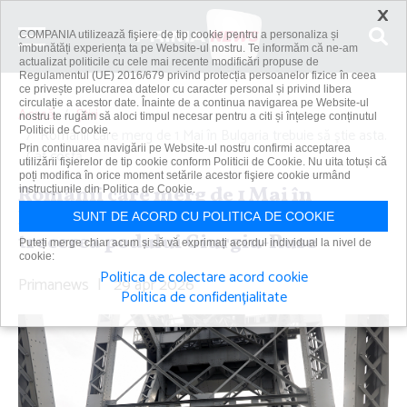
×
COMPANIA utilizează fişiere de tip cookie pentru a personaliza și
îmbunătăți experiența ta pe Website-ul nostru. Te informăm că ne-am
actualizat politicile cu cele mai recente modificări propuse de
Regulamentul (UE) 2016/679 privind protecția persoanelor fizice în ceea
ce privește prelucrarea datelor cu caracter personal și privind libera
circulație a acestor date. Înainte de a continua navigarea pe Website-ul
Acasă
Știri
nostru te rugăm să aloci timpul necesar pentru a citi și înțelege conținutul
Politicii de Cookie.
Românii care merg de 1 Mai în Bulgaria trebuie să ştie asta.
Prin continuarea navigării pe Website-ul nostru confirmi acceptarea
Cât costă...
utilizării fişierelor de tip cookie conform Politicii de Cookie. Nu uita totuși că
poți modifica în orice moment setările acestor fişiere cookie urmând
Românii care merg de 1 Mai în
instrucțiunile din Politica de Cookie.
Bulgaria trebuie să ştie asta. Cât costă
SUNT DE ACORD CU POLITICA DE COOKIE
trecerea podului Giurgiu-Ruse
Puteți merge chiar acum și să vă exprimați acordul individual la nivel de
cookie:
Politica de colectare acord cookie
Primanews
|
29 apr 2026
Politica de confidențialitate