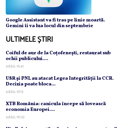
Google Assistant va fi tras pe linie moartă.
Gemini îi va lua locul din septembrie
ULTIMELE ȘTIRI
Coiful de aur de la Coţofeneşti, restaurat sub
ochii publicului....
astăzi, 16:41
USR şi PNL au atacat Legea Integrităţii la CCR.
Decizia poate bloca...
astăzi, 16:13
XTB România: canicula începe să lovească
economia Europei....
astăzi, 16:03