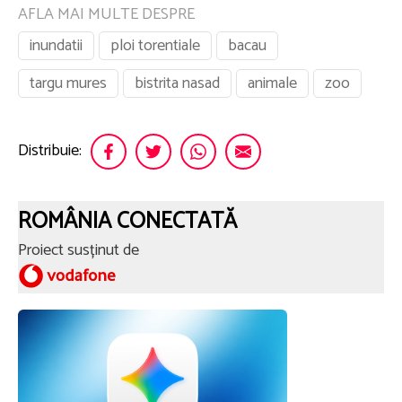
AFLA MAI MULTE DESPRE
inundatii
ploi torentiale
bacau
targu mures
bistrita nasad
animale
zoo
Distribuie:
ROMÂNIA CONECTATĂ
Proiect susținut de