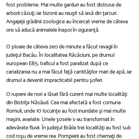
fost probleme. Mai multe garduri au fost distruse de
arborii căzuţi, iar bizonii au reuşit să iasă din ţarcuri.
Angajaţii grădinii zoologice au încercat vreme de câteva
ore să aducă animalele înapoi în siguranţă.
O ploaie de câteva zeci de minute a făcut ravagii în
judeţul Bacău. În localitatea Răcăciuni, pe drumul
european E85, traficul a fost paralizat după ce
canalizarea nu a mai făcut faţă cantităţilor mari de apă, iar
drumul a devenit impracticabil pentru şoferi.
O rupere de nori a lăsat fără curent mai multe localităţi
din Bistriţa Năsăud. Cea mai afectată a fost comuna
Romuli, unde 10 locuinţe au fost inundate şi mai multe
maşini, avariate. Unele şosele s-au transformat în
adevărate fluvii. În judeţul Brăila trei localităţi au fost sub
cod roşu de vreme rea. Pompierii au fost chemaţi de