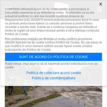
×
COMPANIA utilizează fişiere de tip cookie pentru a personaliza și
îmbunătăți experiența ta pe Website-ul nostru. Te informăm că ne-am
actualizat politicile cu cele mai recente modificări propuse de
Regulamentul (UE) 2016/679 privind protecția persoanelor fizice în ceea
ce privește prelucrarea datelor cu caracter personal și privind libera
circulație a acestor date. Înainte de a continua navigarea pe Website-ul
Acasă
Știri
România, lovită de vremea rea
nostru te rugăm să aloci timpul necesar pentru a citi și înțelege conținutul
Politicii de Cookie.
România, lovită de vremea rea
Prin continuarea navigării pe Website-ul nostru confirmi acceptarea
utilizării fişierelor de tip cookie conform Politicii de Cookie. Nu uita totuși că
poți modifica în orice moment setările acestor fişiere cookie urmând
Primanews
instrucțiunile din Politica de Cookie.
|
31 aug 2023
SUNT DE ACORD CU POLITICA DE COOKIE
Puteți merge chiar acum și să vă exprimați acordul individual la nivel de
cookie:
Politica de colectare acord cookie
Politica de confidențialitate