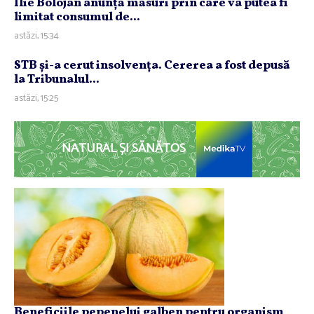
Ilie Bolojan anunţă măsuri prin care va putea fi
limitat consumul de...
astăzi, 15:34
STB şi-a cerut insolvenţa. Cererea a fost depusă
la Tribunalul...
astăzi, 15:25
NATURAL ȘI SĂNĂTOS
Beneficiile pepenelui galben pentru organism