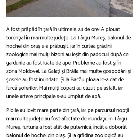
A fost prăpăd în ţară în ultimele 24 de ore! A plouat
torenţial în mai multe judeţe. La Târgu Mureş, balonul de
hochei din oraş s-a prăbuşit, iar în curtea grădinii
zoologice mai mulţi bizoni au ieşit din padocuri după ce
gardurile au fost luate de ape. Probleme au fost şi în
zona Moldovei. La Galaţi şi Brăila mai multe gospodării şi
şosele au fost inundate. Şi la Bacău ploaia le-a dat de
furcă şoferilor. Mai mulţi copaci au căzut pe asfalt, iar
unele artere principale s-au umplut de apă.
Ploile au lovit mare parte din ţară, iar pe parcursul nopţii
mai multe judeţe au fost afectate de inundaţii. În Târgu
Mureş, furtuna a fost atât de puternică, încât a doborât
balonul de hochei din oraş. Şi la grădina zoologică au