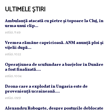
ULTIMELE ȘTIRI
Ambulanţă atacată cu pietre şi topoare la Cluj, în
urma unui clip...
astăzi, 11:49
Vremea rămâne capricioasă. ANM anunţă ploi şi
vijelii după...
astăzi, 10:22
Operaţiunea de scufundare a barjelor în Dunăre
a fost finalizată....
astăzi, 10:04
Drona care a explodat în Ungaria este de
provenienţă ucraineană....
astăzi, 09:51
Alexandru Robogete, despre posturile deblocate