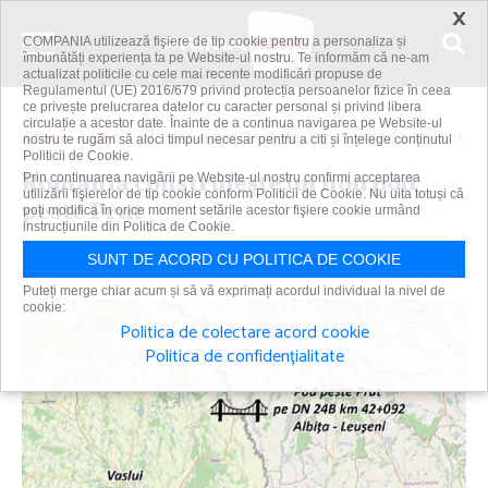
×
COMPANIA utilizează fişiere de tip cookie pentru a personaliza și
îmbunătăți experiența ta pe Website-ul nostru. Te informăm că ne-am
actualizat politicile cu cele mai recente modificări propuse de
Regulamentul (UE) 2016/679 privind protecția persoanelor fizice în ceea
ce privește prelucrarea datelor cu caracter personal și privind libera
circulație a acestor date. Înainte de a continua navigarea pe Website-ul
Acasă
Știri
România construieşte un nou pod peste Prut
nostru te rugăm să aloci timpul necesar pentru a citi și înțelege conținutul
Politicii de Cookie.
România construieşte un nou pod
Prin continuarea navigării pe Website-ul nostru confirmi acceptarea
utilizării fişierelor de tip cookie conform Politicii de Cookie. Nu uita totuși că
peste Prut
poți modifica în orice moment setările acestor fişiere cookie urmând
instrucțiunile din Politica de Cookie.
Primanews
|
21 feb 2025
SUNT DE ACORD CU POLITICA DE COOKIE
Puteți merge chiar acum și să vă exprimați acordul individual la nivel de
cookie:
Politica de colectare acord cookie
Politica de confidențialitate