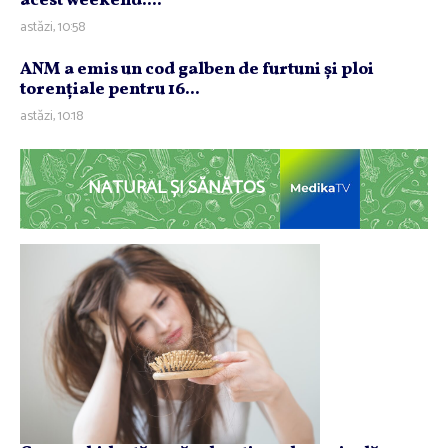
acest weekend....
astăzi, 10:58
ANM a emis un cod galben de furtuni şi ploi
torenţiale pentru 16...
astăzi, 10:18
NATURAL ȘI SĂNĂTOS