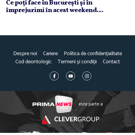
Ce poţi face în Bucureşti şi în
împrejurimi în acest weekend....
Despre noi
Cariere
Politica de confidențialitate
Cod deontologic
Termeni și condiții
Contact
este parte a