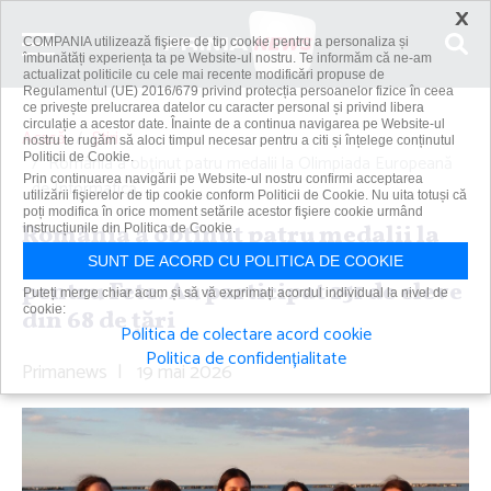
×
COMPANIA utilizează fişiere de tip cookie pentru a personaliza și
îmbunătăți experiența ta pe Website-ul nostru. Te informăm că ne-am
actualizat politicile cu cele mai recente modificări propuse de
Regulamentul (UE) 2016/679 privind protecția persoanelor fizice în ceea
ce privește prelucrarea datelor cu caracter personal și privind libera
circulație a acestor date. Înainte de a continua navigarea pe Website-ul
Acasă
Știri
nostru te rugăm să aloci timpul necesar pentru a citi și înțelege conținutul
Politicii de Cookie.
România a obţinut patru medalii la Olimpiada Europeană
Prin continuarea navigării pe Website-ul nostru confirmi acceptarea
de Informatică...
utilizării fişierelor de tip cookie conform Politicii de Cookie. Nu uita totuși că
poți modifica în orice moment setările acestor fişiere cookie urmând
România a obţinut patru medalii la
instrucțiunile din Politica de Cookie.
Olimpiada Europeană de Informatică
SUNT DE ACORD CU POLITICA DE COOKIE
pentru Fete. Au participat 251 de eleve
Puteți merge chiar acum și să vă exprimați acordul individual la nivel de
cookie:
din 68 de ţări
Politica de colectare acord cookie
Politica de confidențialitate
Primanews
|
19 mai 2026