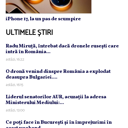
iPhone 17, la un pas de scumpire
ULTIMELE ȘTIRI
Radu Miruţă, întrebat dacă dronele ruseşti care
intră în România...
astăzi, 16:22
O dronă venind dinspre România a explodat
deasupra Bulgariei....
astăzi, 16:15
Liderul senatorilor AUR, acuzaţii la adresa
Ministerului Mediului:...
astăzi, 13:00
Ce poţi face în Bucureşti şi în împrejurimi în