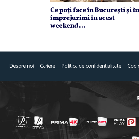
Ce poţi face în Bucureşti şi î
împrejurimi în acest
weekend....
Despre noi
Cariere
Politica de confidențialitate
Cod 