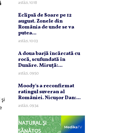
ă
astăzi, 10:18
Eclipsă de Soare pe 12
august. Zonele din
România de unde se va
putea...
astăzi, 10:03
A doua barjă încărcată cu
rocă, scufundată în
Dunăre. Miruţă:...
astăzi, 09:50
Moody's a reconfirmat
ratingul suveran al
României. Nicuşor Dan:...
 şi
astăzi, 09:34
e
NATURAL ȘI
SĂNĂTOS