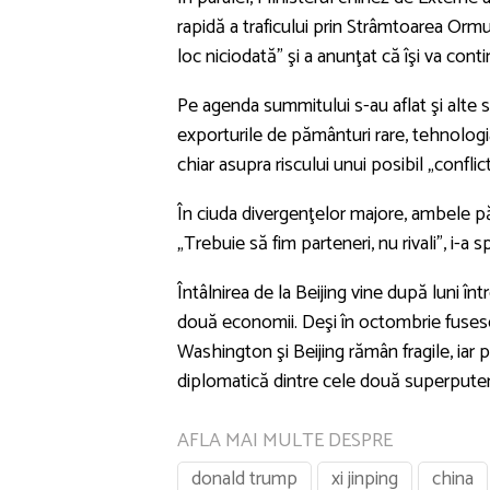
rapidă a traficului prin Strâmtoarea Ormuz.
loc niciodată” şi a anunţat că îşi va conti
Pe agenda summitului s-au aflat şi alte s
exporturile de pământuri rare, tehnologia 
chiar asupra riscului unui posibil „confli
În ciuda divergenţelor majore, ambele pă
„Trebuie să fim parteneri, nu rivali", i-a s
Întâlnirea de la Beijing vine după luni î
două economii. Deşi în octombrie fusese s
Washington şi Beijing rămân fragile, iar 
diplomatică dintre cele două superputer
AFLA MAI MULTE DESPRE
donald trump
xi jinping
china