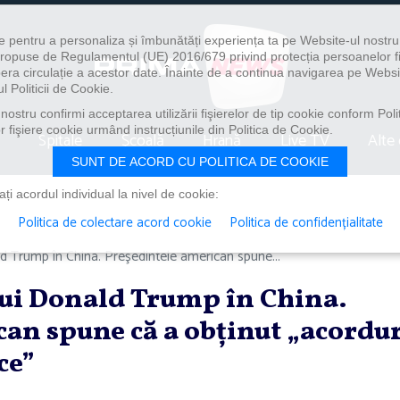
e pentru a personaliza și îmbunătăți experiența ta pe Website-ul nostr
i propuse de Regulamentul (UE) 2016/679 privind protecția persoanelor f
ibera circulație a acestor date. Înainte de a continua navigarea pe Websi
l Politicii de Cookie.
ostru confirmi acceptarea utilizării fişierelor de tip cookie conform Polit
 fişiere cookie urmând instrucțiunile din Politica de Cookie.
Spitale
Școală
Hrană
Live TV
Alte 
SUNT DE ACORD CU POLITICA DE COOKIE
i acordul individual la nivel de cookie:
Politica de colectare acord cookie
Politica de confidențialitate
ald Trump în China. Preşedintele american spune...
 lui Donald Trump în China.
an spune că a obţinut „acordu
ce”