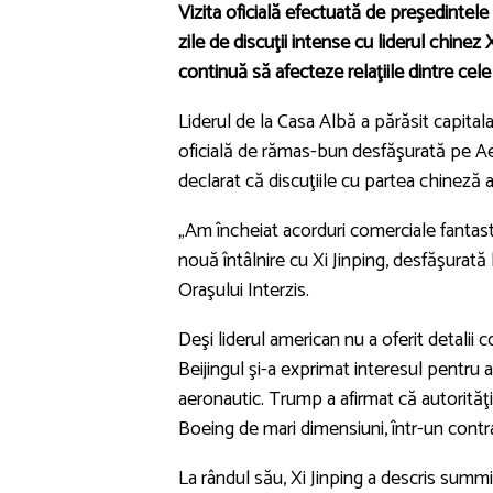
Vizita oficială efectuată de preşedintel
zile de discuţii intense cu liderul chinez
continuă să afecteze relaţiile dintre cel
Liderul de la Casa Albă a părăsit capita
oficială de rămas-bun desfăşurată pe Aer
declarat că discuţiile cu partea chinez
„Am încheiat acorduri comerciale fantast
nouă întâlnire cu Xi Jinping, desfăşurat
Oraşului Interzis.
Deşi liderul american nu a oferit detalii 
Beijingul şi-a exprimat interesul pentru a
aeronautic. Trump a afirmat că autorită
Boeing de mari dimensiuni, într-un contr
La rândul său, Xi Jinping a descris summi