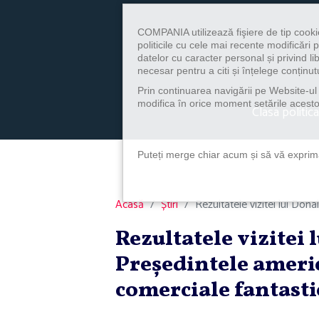
COMPANIA utilizează fişiere de tip cooki
politicile cu cele mai recente modificăr
datelor cu caracter personal și privind l
necesar pentru a citi și înțelege conținutu
Prin continuarea navigării pe Website-ul n
modifica în orice moment setările acestor
Clasa politica
Puteți merge chiar acum și să vă exprimaț
Acasă
Știri
Rezultatele vizitei lui Don
Rezultatele vizitei
Preşedintele americ
comerciale fantasti