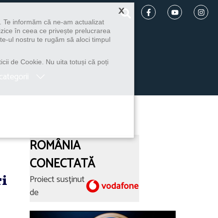
×
u. Te informăm că ne-am actualizat
izice în ceea ce privește prelucrarea
te-ul nostru te rugăm să aloci timpul
icii de Cookie. Nu uita totuși că poți
categorii
ROMÂNIA
CONECTATĂ
ri
Proiect susținut
de