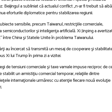
 Beijingul a subliniat că actualul conflict „n-ar fi trebuit să aibă
nua eforturile diplomatice pentru stabilizarea regiunii.
ubiecte sensibile, precum Taiwanul, restricţiile comerciale,
semiconductorilor şi inteligenţa artificială. Xi Jinping a avertiza
ct” între China şi Statele Unite în problema Taiwanului.
rţi au încercat să transmită un mesaj de cooperare şi stabilitate
pus Xi lui Trump în prima zi a vizitei.
ntregi de tensiuni comerciale şi taxe vamale impuse reciproc de c
tabilit un armistiţiu comercial temporar, relaţiile dintre
pieţele internaţionale urmăresc cu atenţie fiecare nouă evoluţie
i.