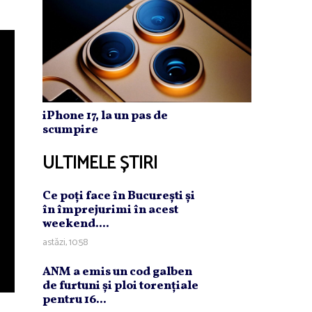
iPhone 17, la un pas de
scumpire
ULTIMELE ȘTIRI
Ce poţi face în Bucureşti şi
în împrejurimi în acest
weekend....
astăzi, 10:58
ANM a emis un cod galben
de furtuni şi ploi torenţiale
pentru 16...