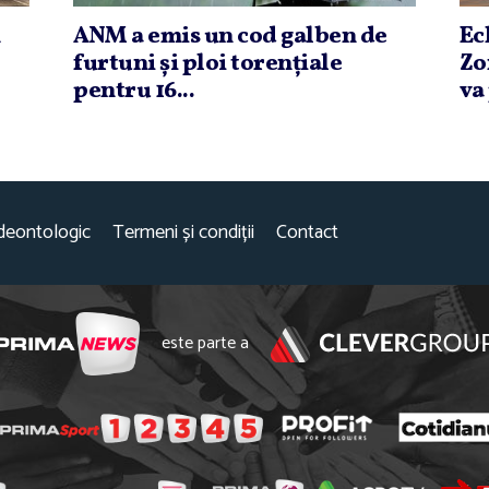
n
ANM a emis un cod galben de
Ec
furtuni şi ploi torenţiale
Zo
pentru 16...
va
deontologic
Termeni și condiții
Contact
este parte a