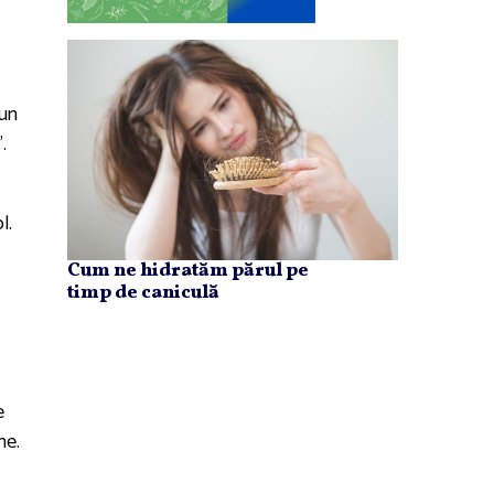
-un
.
l.
Cum ne hidratăm părul pe
timp de caniculă
e
ne.