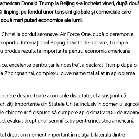
e american Donald Trump la Beijing s-a încheiat vineri, după dou
 Xi Jinping, pe fondul unor tensiuni globale şi comerciale care
e două mari puteri economice ale lumii.
la Chinei la bordul aeronavei Air Force One, după o ceremonie
oportul Internaţional Beijing. Înainte de plecare, Trump a
ă au produs rezultate importante pentru economia americană.
ice, excelente pentru ţările noastre", a declarat Trump după o
ă la Zhongnanhai, complexul guvernamental aflat în apropierea
concrete despre toate acordurile discutate, el a susţinut că
chiziţii importante din Statele Unite, inclusiv în domeniul agricol
ţile chineze ar fi dispuse să cumpere aproximativ 200 de avioan
act evaluat drept unul semnificativ pentru industria americană.
tul drept un moment important în relaţia bilaterală dintre