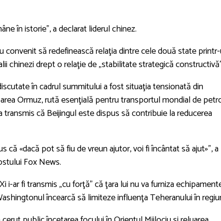
âne în istorie”, a declarat liderul chinez.
t au convenit să redefinească relaţia dintre cele două state printr
ii chinezi drept o relaţie de „stabilitate strategică constructivă”
iscutate în cadrul summitului a fost situaţia tensionată din
toarea Ormuz, rută esenţială pentru transportul mondial de petro
a transmis că Beijingul este dispus să contribuie la reducerea
 că «dacă pot să fiu de vreun ajutor, voi fi încântat să ajut»”, a
postului Fox News.
i i-ar fi transmis „cu forţă” că ţara lui nu va furniza echipament
e Washingtonul încearcă să limiteze influenţa Teheranului în regiu
 cerut public încetarea focului în Orientul Mijlociu şi reluarea