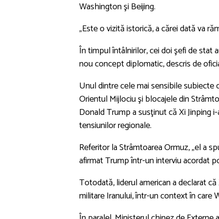
Washington şi Beijing.
„Este o vizită istorică, a cărei dată va răm
În timpul întâlnirilor, cei doi şefi de sta
nou concept diplomatic, descris de oficial
Unul dintre cele mai sensibile subiecte d
Orientul Mijlociu şi blocajele din Strâm
Donald Trump a susţinut că Xi Jinping i-
tensiunilor regionale.
Referitor la Strâmtoarea Ormuz, „el a spus
afirmat Trump într-un interviu acordat 
Totodată, liderul american a declarat că X
militare Iranului, într-un context în car
În paralel, Ministerul chinez de Externe a