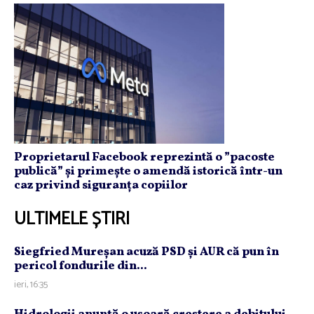
Proprietarul Facebook reprezintă o ”pacoste
publică” și primește o amendă istorică într-un
caz privind siguranța copiilor
ULTIMELE ȘTIRI
Siegfried Mureşan acuză PSD şi AUR că pun în
pericol fondurile din...
ieri, 16:35