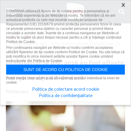
×
COMPANIA utilizează fişiere de tip cookie pentru a personaliza și
îmbunătăți experiența ta pe Website-ul nostru. Te informăm că ne-am
actualizat politicile cu cele mai recente modificări propuse de
Regulamentul (UE) 2016/679 privind protecția persoanelor fizice în ceea
ce privește prelucrarea datelor cu caracter personal și privind libera
circulație a acestor date. Înainte de a continua navigarea pe Website-ul
Acasă
Știri
nostru te rugăm să aloci timpul necesar pentru a citi și înțelege conținutul
Politicii de Cookie.
Rezultatele la BAC 2026 au fost afişate în toată ţara. Ce
Prin continuarea navigării pe Website-ul nostru confirmi acceptarea
trebuie să...
utilizării fişierelor de tip cookie conform Politicii de Cookie. Nu uita totuși că
poți modifica în orice moment setările acestor fişiere cookie urmând
Rezultatele la BAC 2026 au fost afişate
instrucțiunile din Politica de Cookie.
în toată ţara. Ce trebuie să faci dacă
SUNT DE ACORD CU POLITICA DE COOKIE
nu eşti mulţumit de notă
Puteți merge chiar acum și să vă exprimați acordul individual la nivel de
cookie:
Politica de colectare acord cookie
Primanews
|
7 iul 2026
Politica de confidențialitate