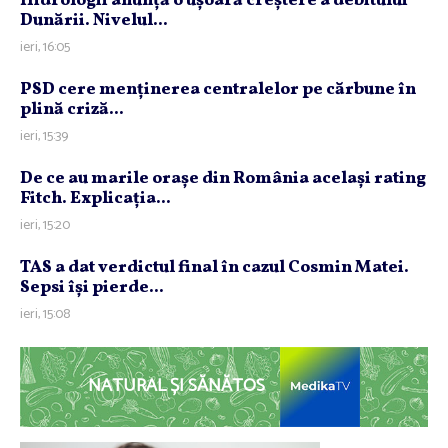
Hidrologii anunţă o uşoară creştere a debitului
Dunării. Nivelul...
ieri, 16:05
PSD cere menţinerea centralelor pe cărbune în
plină criză...
ieri, 15:39
De ce au marile oraşe din România acelaşi rating
Fitch. Explicaţia...
ieri, 15:20
TAS a dat verdictul final în cazul Cosmin Matei.
Sepsi îşi pierde...
ieri, 15:08
NATURAL ȘI SĂNĂTOS