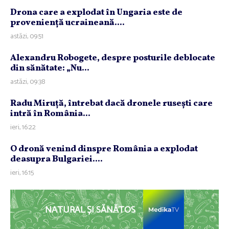
Drona care a explodat în Ungaria este de
provenienţă ucraineană....
astăzi, 09:51
Alexandru Robogete, despre posturile deblocate
din sănătate: „Nu...
astăzi, 09:38
Radu Miruţă, întrebat dacă dronele ruseşti care
intră în România...
ieri, 16:22
O dronă venind dinspre România a explodat
deasupra Bulgariei....
ieri, 16:15
NATURAL ȘI SĂNĂTOS