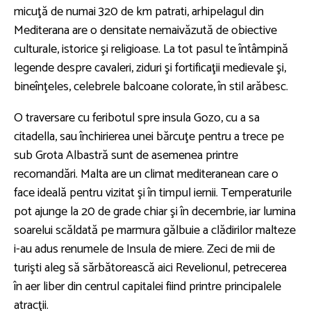
micuţă de numai 320 de km patrati, arhipelagul din
Mediterana are o densitate nemaivăzută de obiective
culturale, istorice şi religioase. La tot pasul te întâmpină
legende despre cavaleri, ziduri şi fortificaţii medievale şi,
bineînţeles, celebrele balcoane colorate, în stil arăbesc.
O traversare cu feribotul spre insula Gozo, cu a sa
citadella, sau închirierea unei bărcuţe pentru a trece pe
sub Grota Albastră sunt de asemenea printre
recomandări. Malta are un climat mediteranean care o
face ideală pentru vizitat şi în timpul iernii. Temperaturile
pot ajunge la 20 de grade chiar şi în decembrie, iar lumina
soarelui scăldată pe marmura gălbuie a clădirilor malteze
i-au adus renumele de Insula de miere. Zeci de mii de
turişti aleg să sărbătorească aici Revelionul, petrecerea
în aer liber din centrul capitalei fiind printre principalele
atracţii.