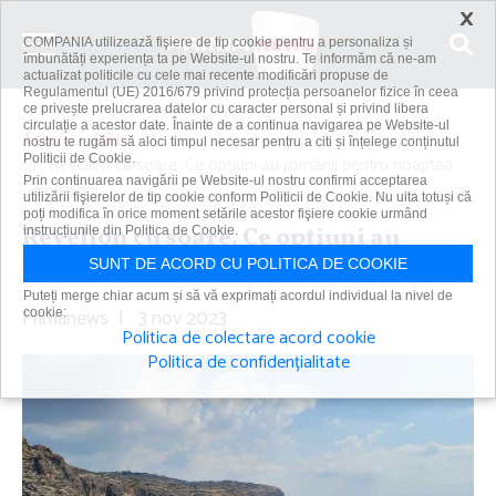
×
COMPANIA utilizează fişiere de tip cookie pentru a personaliza și
îmbunătăți experiența ta pe Website-ul nostru. Te informăm că ne-am
actualizat politicile cu cele mai recente modificări propuse de
Regulamentul (UE) 2016/679 privind protecția persoanelor fizice în ceea
ce privește prelucrarea datelor cu caracter personal și privind libera
circulație a acestor date. Înainte de a continua navigarea pe Website-ul
Acasă
Știri
nostru te rugăm să aloci timpul necesar pentru a citi și înțelege conținutul
Politicii de Cookie.
Revelion cu soare. Ce opţiuni au românii pentru noaptea
Prin continuarea navigării pe Website-ul nostru confirmi acceptarea
dintre ani
utilizării fişierelor de tip cookie conform Politicii de Cookie. Nu uita totuși că
poți modifica în orice moment setările acestor fişiere cookie urmând
Revelion cu soare. Ce opţiuni au
instrucțiunile din Politica de Cookie.
românii pentru noaptea dintre ani
SUNT DE ACORD CU POLITICA DE COOKIE
Puteți merge chiar acum și să vă exprimați acordul individual la nivel de
Primanews
|
3 nov 2023
cookie:
Politica de colectare acord cookie
Politica de confidențialitate