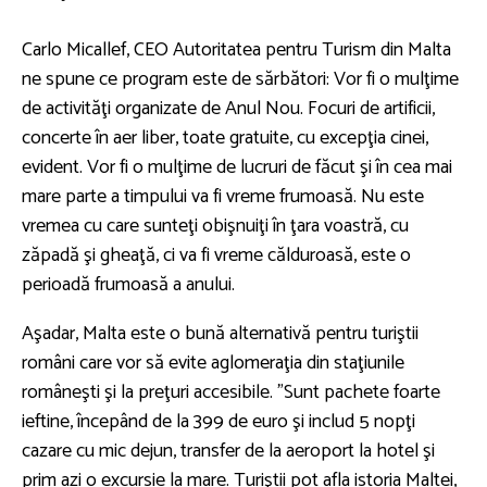
Carlo Micallef, CEO Autoritatea pentru Turism din Malta
ne spune ce program este de sărbători: Vor fi o mulţime
de activităţi organizate de Anul Nou. Focuri de artificii,
concerte în aer liber, toate gratuite, cu excepţia cinei,
evident. Vor fi o mulţime de lucruri de făcut şi în cea mai
mare parte a timpului va fi vreme frumoasă. Nu este
vremea cu care sunteţi obişnuiţi în ţara voastră, cu
zăpadă şi gheaţă, ci va fi vreme călduroasă, este o
perioadă frumoasă a anului.
Aşadar, Malta este o bună alternativă pentru turiştii
români care vor să evite aglomeraţia din staţiunile
româneşti şi la preţuri accesibile. ”Sunt pachete foarte
ieftine, începând de la 399 de euro şi includ 5 nopţi
cazare cu mic dejun, transfer de la aeroport la hotel şi
prim azi o excursie la mare. Turiştii pot afla istoria Maltei,