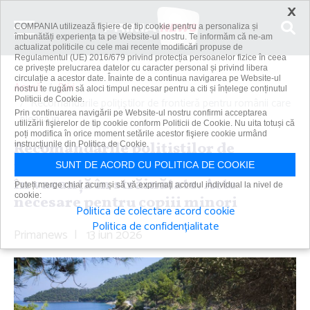
×
COMPANIA utilizează fişiere de tip cookie pentru a personaliza și
îmbunătăți experiența ta pe Website-ul nostru. Te informăm că ne-am
actualizat politicile cu cele mai recente modificări propuse de
Regulamentul (UE) 2016/679 privind protecția persoanelor fizice în ceea
ce privește prelucrarea datelor cu caracter personal și privind libera
circulație a acestor date. Înainte de a continua navigarea pe Website-ul
Acasă
Știri
nostru te rugăm să aloci timpul necesar pentru a citi și înțelege conținutul
Politicii de Cookie.
Recomandările poliţiştilor de frontieră pentru românii care
Prin continuarea navigării pe Website-ul nostru confirmi acceptarea
pleacă în...
utilizării fişierelor de tip cookie conform Politicii de Cookie. Nu uita totuși că
poți modifica în orice moment setările acestor fişiere cookie urmând
Recomandările poliţiştilor de
instrucțiunile din Politica de Cookie.
frontieră pentru românii care pleacă
SUNT DE ACORD CU POLITICA DE COOKIE
în vacanţă în străinătate. Acte
Puteți merge chiar acum și să vă exprimați acordul individual la nivel de
cookie:
necesare pentru copiii minori
Politica de colectare acord cookie
Politica de confidențialitate
Primanews
|
13 iun 2026