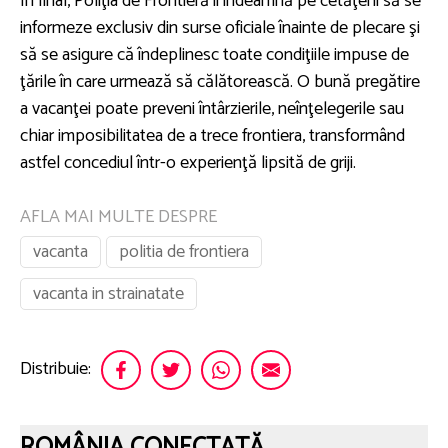
În final, Poliţia de Frontieră îi îndeamnă pe cetăţeni să se
informeze exclusiv din surse oficiale înainte de plecare şi
să se asigure că îndeplinesc toate condiţiile impuse de
ţările în care urmează să călătorească. O bună pregătire
a vacanţei poate preveni întârzierile, neînţelegerile sau
chiar imposibilitatea de a trece frontiera, transformând
astfel concediul într-o experienţă lipsită de griji.
AFLA MAI MULTE DESPRE
vacanta
politia de frontiera
vacanta in strainatate
Distribuie:
ROMÂNIA CONECTATĂ