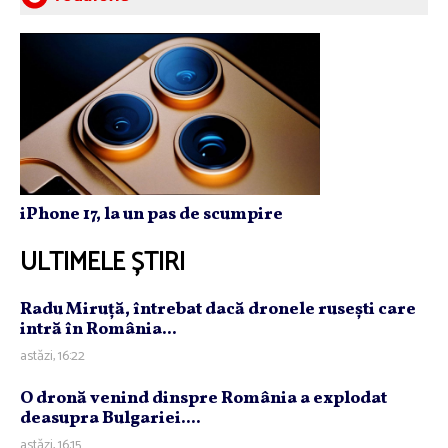
iPhone 17, la un pas de scumpire
ULTIMELE ȘTIRI
Radu Miruţă, întrebat dacă dronele ruseşti care
intră în România...
astăzi, 16:22
O dronă venind dinspre România a explodat
deasupra Bulgariei....
astăzi, 16:15