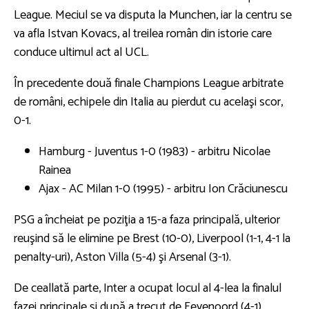
League. Meciul se va disputa la Munchen, iar la centru se
va afla Istvan Kovacs, al treilea român din istorie care
conduce ultimul act al UCL.
În precedente două finale Champions League arbitrate
de români, echipele din Italia au pierdut cu acelaşi scor,
0-1.
Hamburg - Juventus 1-0 (1983) - arbitru Nicolae
Rainea
Ajax - AC Milan 1-0 (1995) - arbitru Ion Crăciunescu
PSG a încheiat pe poziţia a 15-a faza principală, ulterior
reuşind să le elimine pe Brest (10-0), Liverpool (1-1, 4-1 la
penalty-uri), Aston Villa (5-4) şi Arsenal (3-1).
De ceallată parte, Inter a ocupat locul al 4-lea la finalul
fazei principale şi după a trecut de Feyenoord (4-1),