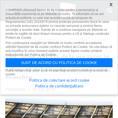
×
COMPANIA utilizează fişiere de tip cookie pentru a personaliza și
îmbunătăți experiența ta pe Website-ul nostru. Te informăm că ne-am
actualizat politicile cu cele mai recente modificări propuse de
Regulamentul (UE) 2016/679 privind protecția persoanelor fizice în ceea
ce privește prelucrarea datelor cu caracter personal și privind libera
circulație a acestor date. Înainte de a continua navigarea pe Website-ul
Acasă
Știri
nostru te rugăm să aloci timpul necesar pentru a citi și înțelege conținutul
Politicii de Cookie.
PSG - Inter, ASTĂZI, de la ora 22:00, în direct la Prima
Prin continuarea navigării pe Website-ul nostru confirmi acceptarea
Sport 1. Finala...
utilizării fişierelor de tip cookie conform Politicii de Cookie. Nu uita totuși că
poți modifica în orice moment setările acestor fişiere cookie urmând
PSG - Inter, ASTĂZI, de la ora 22:00, în
instrucțiunile din Politica de Cookie.
direct la Prima Sport 1. Finala UCL,
SUNT DE ACORD CU POLITICA DE COOKIE
arbitrată de Istvan Kovacs, se joacă la
Puteți merge chiar acum și să vă exprimați acordul individual la nivel de
cookie:
Munchen
Politica de colectare acord cookie
Politica de confidențialitate
Primanews
|
31 mai 2025