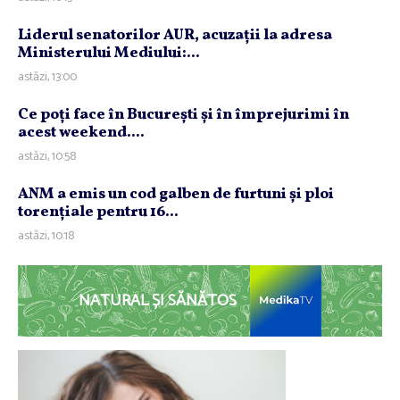
Liderul senatorilor AUR, acuzaţii la adresa
Ministerului Mediului:...
astăzi, 13:00
Ce poţi face în Bucureşti şi în împrejurimi în
acest weekend....
astăzi, 10:58
ANM a emis un cod galben de furtuni şi ploi
torenţiale pentru 16...
astăzi, 10:18
NATURAL ȘI SĂNĂTOS