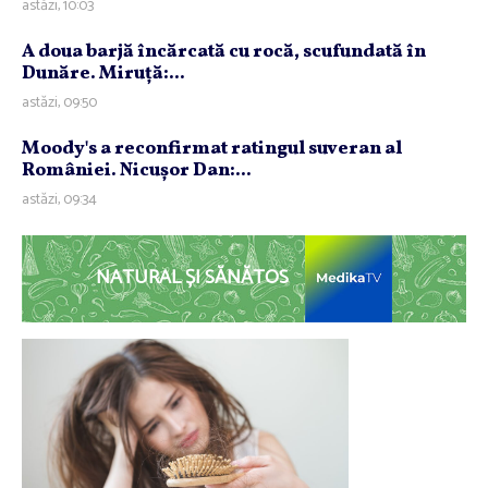
astăzi, 10:03
A doua barjă încărcată cu rocă, scufundată în
Dunăre. Miruţă:...
astăzi, 09:50
Moody's a reconfirmat ratingul suveran al
României. Nicuşor Dan:...
astăzi, 09:34
NATURAL ȘI SĂNĂTOS