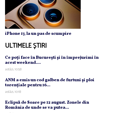
iPhone 17, la un pas de scumpire
ULTIMELE ȘTIRI
Ce poţi face în Bucureşti şi în împrejurimi în
acest weekend....
astăzi, 10:58
ANM a emis un cod galben de furtuni şi ploi
torenţiale pentru 16...
astăzi, 10:18
Eclipsă de Soare pe 12 august. Zonele din
România de unde se va putea...