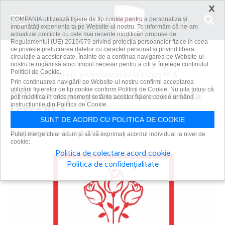
×
COMPANIA utilizează fişiere de tip cookie pentru a personaliza și
îmbunătăți experiența ta pe Website-ul nostru. Te informăm că ne-am
actualizat politicile cu cele mai recente modificări propuse de
Regulamentul (UE) 2016/679 privind protecția persoanelor fizice în ceea
ce privește prelucrarea datelor cu caracter personal și privind libera
circulație a acestor date. Înainte de a continua navigarea pe Website-ul
Acasă
Știri
nostru te rugăm să aloci timpul necesar pentru a citi și înțelege conținutul
Politicii de Cookie.
PSD va respinge amendamentele la Legea RCA
Prin continuarea navigării pe Website-ul nostru confirmi acceptarea
utilizării fişierelor de tip cookie conform Politicii de Cookie. Nu uita totuși că
PSD va respinge amendamentele la
poți modifica în orice moment setările acestor fişiere cookie urmând
instrucțiunile din Politica de Cookie.
Legea RCA
SUNT DE ACORD CU POLITICA DE COOKIE
Primanews
|
14 oct 2025
Puteți merge chiar acum și să vă exprimați acordul individual la nivel de
cookie:
Politica de colectare acord cookie
Politica de confidențialitate