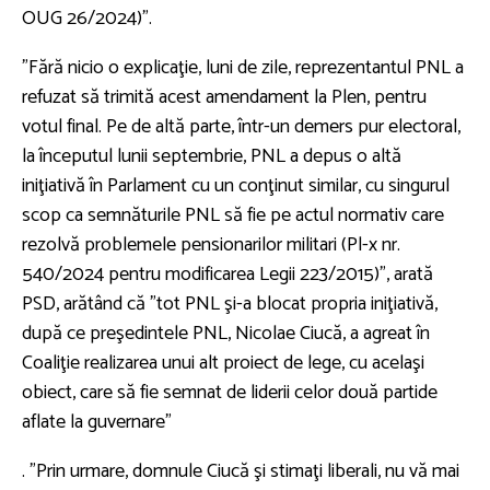
OUG 26/2024)”.
”Fără nicio o explicaţie, luni de zile, reprezentantul PNL a
refuzat să trimită acest amendament la Plen, pentru
votul final. Pe de altă parte, într-un demers pur electoral,
la începutul lunii septembrie, PNL a depus o altă
iniţiativă în Parlament cu un conţinut similar, cu singurul
scop ca semnăturile PNL să fie pe actul normativ care
rezolvă problemele pensionarilor militari (Pl-x nr.
540/2024 pentru modificarea Legii 223/2015)”, arată
PSD, arătând că ”tot PNL şi-a blocat propria iniţiativă,
după ce preşedintele PNL, Nicolae Ciucă, a agreat în
Coaliţie realizarea unui alt proiect de lege, cu acelaşi
obiect, care să fie semnat de liderii celor două partide
aflate la guvernare”
. ”Prin urmare, domnule Ciucă şi stimaţi liberali, nu vă mai