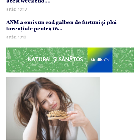
acest weekend....
astăzi, 10:58
ANM a emis un cod galben de furtuni şi ploi
torenţiale pentru 16...
astăzi, 10:18
NATURAL ȘI SĂNĂTOS