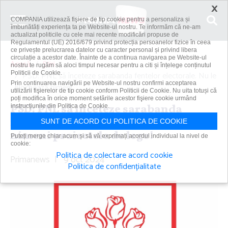
×
COMPANIA utilizează fişiere de tip cookie pentru a personaliza și
îmbunătăți experiența ta pe Website-ul nostru. Te informăm că ne-am
actualizat politicile cu cele mai recente modificări propuse de
Regulamentul (UE) 2016/679 privind protecția persoanelor fizice în ceea
ce privește prelucrarea datelor cu caracter personal și privind libera
circulație a acestor date. Înainte de a continua navigarea pe Website-ul
Acasă
Știri
nostru te rugăm să aloci timpul necesar pentru a citi și înțelege conținutul
Politicii de Cookie.
PSD: PNL să înceteze sarabanda fentelor electorale. Nu le
Prin continuarea navigării pe Website-ul nostru confirmi acceptarea
blochează nimeni...
utilizării fişierelor de tip cookie conform Politicii de Cookie. Nu uita totuși că
poți modifica în orice moment setările acestor fişiere cookie urmând
PSD: PNL să înceteze sarabanda
instrucțiunile din Politica de Cookie.
fentelor electorale. Nu le blochează
SUNT DE ACORD CU POLITICA DE COOKIE
nimeni proiectele de lege!
Puteți merge chiar acum și să vă exprimați acordul individual la nivel de
cookie:
Politica de colectare acord cookie
Primanews
|
9 oct 2024
Politica de confidențialitate