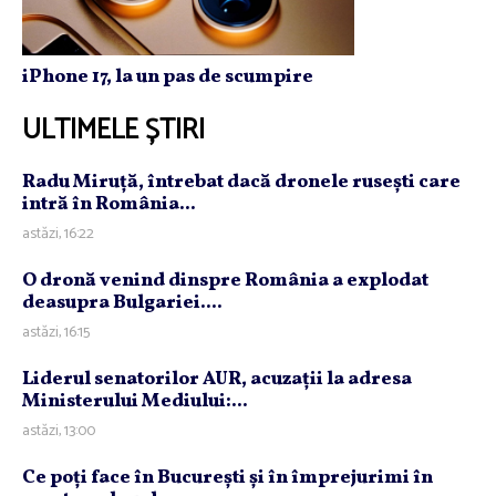
iPhone 17, la un pas de scumpire
ULTIMELE ȘTIRI
Radu Miruţă, întrebat dacă dronele ruseşti care
intră în România...
astăzi, 16:22
O dronă venind dinspre România a explodat
deasupra Bulgariei....
astăzi, 16:15
Liderul senatorilor AUR, acuzaţii la adresa
Ministerului Mediului:...
astăzi, 13:00
Ce poţi face în Bucureşti şi în împrejurimi în