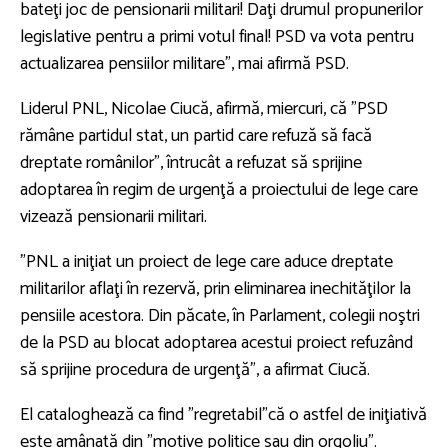
bateţi joc de pensionarii militari! Daţi drumul propunerilor
legislative pentru a primi votul final! PSD va vota pentru
actualizarea pensiilor militare”, mai afirmă PSD.
Liderul PNL, Nicolae Ciucă, afirmă, miercuri, că ”PSD
rămâne partidul stat, un partid care refuză să facă
dreptate românilor”, întrucât a refuzat să sprijine
adoptarea în regim de urgenţă a proiectului de lege care
vizează pensionarii militari.
”PNL a iniţiat un proiect de lege care aduce dreptate
militarilor aflaţi în rezervă, prin eliminarea inechităţilor la
pensiile acestora. Din păcate, în Parlament, colegii noştri
de la PSD au blocat adoptarea acestui proiect refuzând
să sprijine procedura de urgenţă”, a afirmat Ciucă.
El cataloghează ca find ”regretabil”că o astfel de iniţiativă
este amânată din ”motive politice sau din orgoliu”.