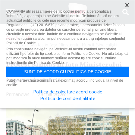
×
COMPANIA utilizează fişiere de tip cookie pentru a personaliza și
îmbunătăți experiența ta pe Website-ul nostru. Te informăm că ne-am
actualizat politicile cu cele mai recente modificări propuse de
Regulamentul (UE) 2016/679 privind protecția persoanelor fizice în ceea
ce privește prelucrarea datelor cu caracter personal și privind libera
circulație a acestor date. Înainte de a continua navigarea pe Website-ul
Acasă
Știri
nostru te rugăm să aloci timpul necesar pentru a citi și înțelege conținutul
Politicii de Cookie.
Protest Sanitas în faţa Ministerului Muncii. Sindicaliştii
Prin continuarea navigării pe Website-ul nostru confirmi acceptarea
contestă noua...
utilizării fişierelor de tip cookie conform Politicii de Cookie. Nu uita totuși că
poți modifica în orice moment setările acestor fişiere cookie urmând
Protest Sanitas în faţa Ministerului
instrucțiunile din Politica de Cookie.
Muncii. Sindicaliştii contestă noua
SUNT DE ACORD CU POLITICA DE COOKIE
lege a salarizării
Puteți merge chiar acum și să vă exprimați acordul individual la nivel de
cookie:
Politica de colectare acord cookie
Primanews
|
28 mai 2026
Politica de confidențialitate