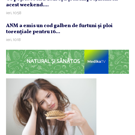
acest weekend....
ieri, 10:58
ANM a emis un cod galben de furtuni şi ploi
torenţiale pentru 16...
ieri, 10:18
NATURAL ȘI SĂNĂTOS