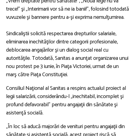
„Vrem dreptate pentru sănătate!”, „Noua lege nu va
trece!” şi „Interimarii vor să ne ia banii!”, folosind totodată
vuvuzele şi bannere pentru a-şi exprima nemulţumirea.
Sindicaliştii solicită respectarea drepturilor salariale,
eliminarea inechităţilor dintre categorii profesionale,
deblocarea angajărilor şi un dialog social real cu
autorităţile. Totodată, Sanitas a anunţat organizarea unui
nou protest pe 3 iunie, în Piaţa Victoriei, urmat de un
marş către Piaţa Constituţiei.
Consiliul Naţional al Sanitas a respins actualul proiect al
legii salarizării, considerându-l „inechitabil, incomplet şi
profund defavorabil” pentru angajaţii din sănătate şi
asistenţă socială.
„În loc să aducă majorări de venituri pentru angajaţii din
sănătate şi asistenţă socială, acest proiect riscă să