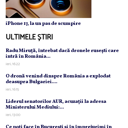
iPhone 17, la un pas de scumpire
ULTIMELE ȘTIRI
Radu Miruţă, întrebat dacă dronele ruseşti care
intră în România...
ieri, 16:22
O dronă venind dinspre România a explodat
deasupra Bulgariei....
ieri, 16:15
Liderul senatorilor AUR, acuzaţii la adresa
Ministerului Mediului:...
ieri, 13:00
Ce poţi face în Bucureşti şi în împrejurimi în