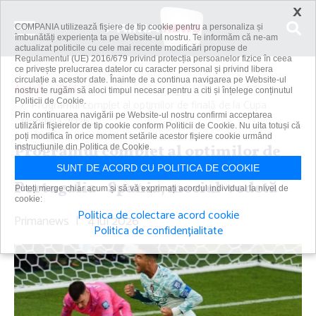
×
COMPANIA utilizează fişiere de tip cookie pentru a personaliza și
îmbunătăți experiența ta pe Website-ul nostru. Te informăm că ne-am
actualizat politicile cu cele mai recente modificări propuse de
Regulamentul (UE) 2016/679 privind protecția persoanelor fizice în ceea
ce privește prelucrarea datelor cu caracter personal și privind libera
circulație a acestor date. Înainte de a continua navigarea pe Website-ul
Acasă
Știri
nostru te rugăm să aloci timpul necesar pentru a citi și înțelege conținutul
Politicii de Cookie.
Programul complet al optimilor de finală de la Cupa
Prin continuarea navigării pe Website-ul nostru confirmi acceptarea
Mondială 2026....
utilizării fişierelor de tip cookie conform Politicii de Cookie. Nu uita totuși că
poți modifica în orice moment setările acestor fişiere cookie urmând
Programul complet al optimilor de
instrucțiunile din Politica de Cookie.
finală de la Cupa Mondială 2026.
SUNT DE ACORD CU POLITICA DE COOKIE
Portugalia - Spania, meciul-vedetă
Puteți merge chiar acum și să vă exprimați acordul individual la nivel de
cookie:
Politica de colectare acord cookie
Primanews
|
4 iul 2026
Politica de confidențialitate