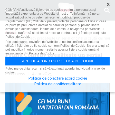
×
COMPANIA utilizează fişiere de tip cookie pentru a personaliza și
îmbunătăți experiența ta pe Website-ul nostru. Te informăm că ne-am
actualizat politicile cu cele mai recente modificări propuse de
Regulamentul (UE) 2016/679 privind protecția persoanelor fizice în ceea
ce privește prelucrarea datelor cu caracter personal și privind libera
circulație a acestor date. Înainte de a continua navigarea pe Website-ul
Acasă
Știri
nostru te rugăm să aloci timpul necesar pentru a citi și înțelege conținutul
Politicii de Cookie.
Prima Comedy pregăteşte un serial original şi caută cei mai
Prin continuarea navigării pe Website-ul nostru confirmi acceptarea
tari imitatori
utilizării fişierelor de tip cookie conform Politicii de Cookie. Nu uita totuși că
poți modifica în orice moment setările acestor fişiere cookie urmând
Prima Comedy pregăteşte un serial
instrucțiunile din Politica de Cookie.
original şi caută cei mai tari imitatori
SUNT DE ACORD CU POLITICA DE COOKIE
Puteți merge chiar acum și să vă exprimați acordul individual la nivel de
Primanews
|
4 apr 2025
cookie:
Politica de colectare acord cookie
Politica de confidențialitate