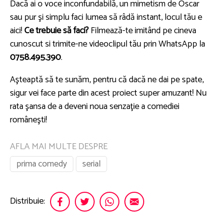
Dacă ai o voce inconfundabilă, un mimetism de Oscar
sau pur şi simplu faci lumea să râdă instant, locul tău e
aici!
Ce trebuie să faci?
Filmează-te imitând pe cineva
cunoscut si trimite-ne videoclipul tău prin WhatsApp la
0758.495.390
.
Aşteaptă să te sunăm, pentru că dacă ne dai pe spate,
sigur vei face parte din acest proiect super amuzant! Nu
rata şansa de a deveni noua senzaţie a comediei
româneşti!
AFLA MAI MULTE DESPRE
prima comedy
serial
Distribuie: