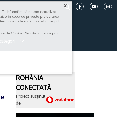
×
u. Te informăm că ne-am actualizat
izice în ceea ce privește prelucrarea
te-ul nostru te rugăm să aloci timpul
icii de Cookie. Nu uita totuși că poți
categorii
ROMÂNIA
CONECTATĂ
le
Proiect susținut
de