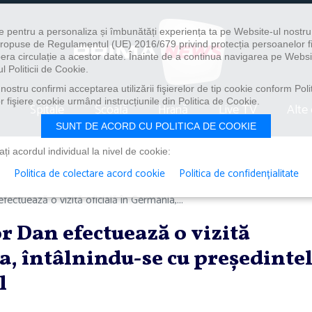
e pentru a personaliza și îmbunătăți experiența ta pe Website-ul nostr
i propuse de Regulamentul (UE) 2016/679 privind protecția persoanelor f
ibera circulație a acestor date. Înainte de a continua navigarea pe Websi
l Politicii de Cookie.
ostru confirmi acceptarea utilizării fişierelor de tip cookie conform Polit
 fişiere cookie urmând instrucțiunile din Politica de Cookie.
Spitale
Școală
Hrană
Live TV
Alte 
SUNT DE ACORD CU POLITICA DE COOKIE
i acordul individual la nivel de cookie:
Politica de colectare acord cookie
Politica de confidențialitate
ectuează o vizită oficială în Germania,...
r Dan efectuează o vizită
a, întâlnindu-se cu preşedinte
l