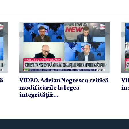
că
VIDEO. Adrian Negrescu critică
VI
modificările la legea
în 
integrităţii:...