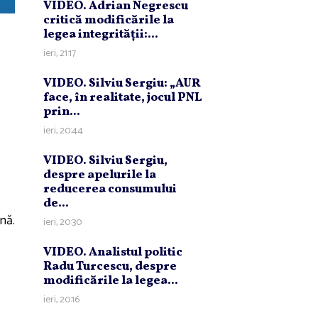
VIDEO. Adrian Negrescu
critică modificările la
legea integrităţii:...
ieri, 21:17
VIDEO. Silviu Sergiu: „AUR
face, în realitate, jocul PNL
prin...
ieri, 20:44
VIDEO. Silviu Sergiu,
despre apelurile la
reducerea consumului
de...
nă.
ieri, 20:30
VIDEO. Analistul politic
Radu Turcescu, despre
modificările la legea...
ieri, 20:16