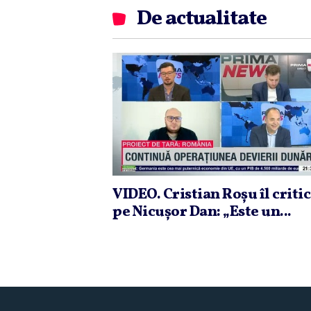
De actualitate
VIDEO. Cristian Roşu îl criti
pe Nicuşor Dan: „Este un...