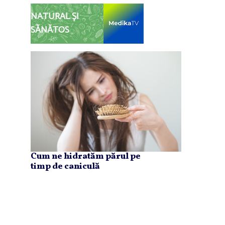
NATURAL ȘI
SĂNĂTOS
Cum ne hidratăm părul pe
timp de caniculă