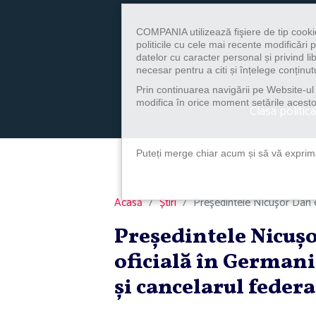
COMPANIA utilizează fişiere de tip cooki
politicile cu cele mai recente modificăr
datelor cu caracter personal și privind l
necesar pentru a citi și înțelege conținutu
Prin continuarea navigării pe Website-ul n
modifica în orice moment setările acestor
Clasa politica
Puteți merge chiar acum și să vă exprimaț
Acasă
Știri
Preşedintele Nicuşor Dan ef
Preşedintele Nicuşo
oficială în Germani
şi cancelarul federa