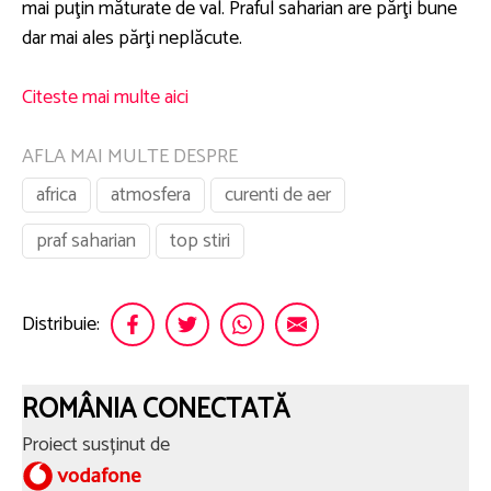
mai puţin măturate de val. Praful saharian are părţi bune
dar mai ales părţi neplăcute.
Citeste mai multe aici
AFLA MAI MULTE DESPRE
africa
atmosfera
curenti de aer
praf saharian
top stiri
Distribuie:
ROMÂNIA CONECTATĂ
Proiect susținut de