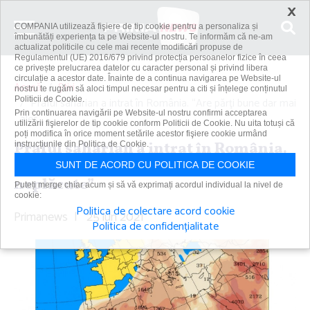
×
COMPANIA utilizează fişiere de tip cookie pentru a personaliza și
îmbunătăți experiența ta pe Website-ul nostru. Te informăm că ne-am
actualizat politicile cu cele mai recente modificări propuse de
Regulamentul (UE) 2016/679 privind protecția persoanelor fizice în ceea
ce privește prelucrarea datelor cu caracter personal și privind libera
circulație a acestor date. Înainte de a continua navigarea pe Website-ul
Acasă
Știri
nostru te rugăm să aloci timpul necesar pentru a citi și înțelege conținutul
Politicii de Cookie.
Praful saharian a intrat în România. “Are părţi bune dar mai
Prin continuarea navigării pe Website-ul nostru confirmi acceptarea
ales...
utilizării fişierelor de tip cookie conform Politicii de Cookie. Nu uita totuși că
poți modifica în orice moment setările acestor fişiere cookie urmând
Praful saharian a intrat în România.
instrucțiunile din Politica de Cookie.
“Are părţi bune dar mai ales părţi
SUNT DE ACORD CU POLITICA DE COOKIE
neplăcute”
Puteți merge chiar acum și să vă exprimați acordul individual la nivel de
cookie:
Politica de colectare acord cookie
Primanews
|
25 iun 2021
Politica de confidențialitate