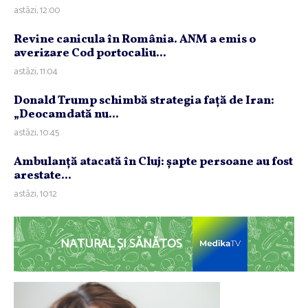
astăzi, 12:00
Revine canicula în România. ANM a emis o
averizare Cod portocaliu...
astăzi, 11:04
Donald Trump schimbă strategia faţă de Iran:
„Deocamdată nu...
astăzi, 10:45
Ambulanţă atacată în Cluj: şapte persoane au fost
arestate...
astăzi, 10:12
NATURAL ȘI SĂNĂTOS