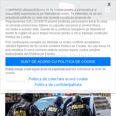
×
COMPANIA utilizează fişiere de tip cookie pentru a personaliza și
îmbunătăți experiența ta pe Website-ul nostru. Te informăm că ne-am
actualizat politicile cu cele mai recente modificări propuse de
Regulamentul (UE) 2016/679 privind protecția persoanelor fizice în ceea
ce privește prelucrarea datelor cu caracter personal și privind libera
circulație a acestor date. Înainte de a continua navigarea pe Website-ul
Acasă
Știri
nostru te rugăm să aloci timpul necesar pentru a citi și înțelege conținutul
Politicii de Cookie.
Percheziţii în Vrancea, Vaslui şi Prahova, la persoane
Prin continuarea navigării pe Website-ul nostru confirmi acceptarea
suspectate de...
utilizării fişierelor de tip cookie conform Politicii de Cookie. Nu uita totuși că
poți modifica în orice moment setările acestor fişiere cookie urmând
Percheziţii în Vrancea, Vaslui şi
instrucțiunile din Politica de Cookie.
Prahova, la persoane suspectate de
SUNT DE ACORD CU POLITICA DE COOKIE
afaceri ilegale cu alcool
Puteți merge chiar acum și să vă exprimați acordul individual la nivel de
cookie:
Politica de colectare acord cookie
Primanews
|
28 apr 2021
Politica de confidențialitate