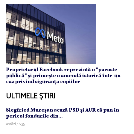
Proprietarul Facebook reprezintă o ”pacoste
publică” și primește o amendă istorică într-un
caz privind siguranța copiilor
ULTIMELE ȘTIRI
Siegfried Mureşan acuză PSD şi AUR că pun în
pericol fondurile din...
astăzi, 16:35