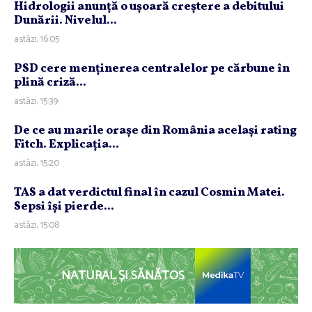
Hidrologii anunţă o uşoară creştere a debitului
Dunării. Nivelul...
astăzi, 16:05
PSD cere menţinerea centralelor pe cărbune în
plină criză...
astăzi, 15:39
De ce au marile oraşe din România acelaşi rating
Fitch. Explicaţia...
astăzi, 15:20
TAS a dat verdictul final în cazul Cosmin Matei.
Sepsi îşi pierde...
astăzi, 15:08
NATURAL ȘI SĂNĂTOS