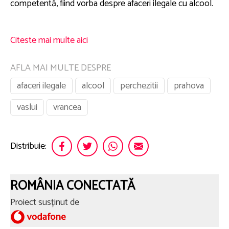
competentă, fiind vorba despre afaceri ilegale cu alcool.
Citeste mai multe aici
AFLA MAI MULTE DESPRE
afaceri ilegale
alcool
perchezitii
prahova
vaslui
vrancea
Distribuie:
ROMÂNIA CONECTATĂ
Proiect susținut de